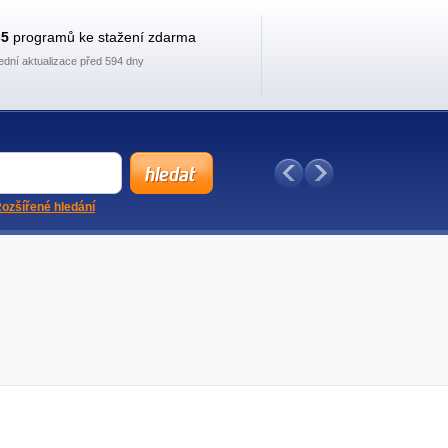
35
programů ke stažení zdarma
ední aktualizace před 594 dny
ozšířené hledání