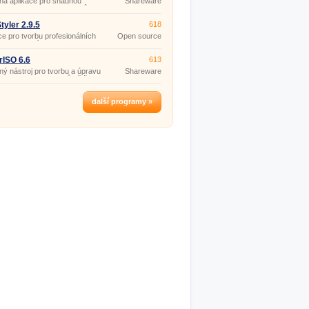
ná aplikace pro snadnou
Shareware
 DVD, CD a Blu-Ray disků.
yler 2.9.5
618
ce pro tvorbu profesionálních
Open source
interaktivním menu.
(gpl)
ISO 6.6
613
ý nástroj pro tvorbu a úpravu
Shareware
D/BD image souborů většiny
ů (ISO, BIN, NRG, CDI, DAA,
další programy »