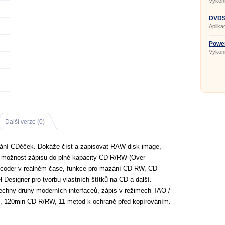
Výkon
tvorbu
DVDSt
Aplika
DVD s 
Power
Výkonn
CD/DV
formát
…).
Další verze (0)
vání CDéček. Dokáže číst a zapisovat RAW disk image,
e možnost zápisu do plné kapacity CD-R/RW (Over
ncoder v reálném čase, funkce pro mazání CD-RW, CD-
esigner pro tvorbu vlastních štítků na CD a další.
echny druhy moderních interfaceů, zápis v režimech TAO /
120min CD-R/RW, 11 metod k ochraně před kopírováním.