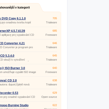
ahovanější v kategorii
k DVD Copy 6.1.1.0
705
j pro snadnou tvorbu kopií
Trialware
lmů.
rnerXP 4.5.7.6139
685
ní aplikace pro vypalování CD
Freeware
disků, včetně Blu-Ray a HD-
isků.
D Converter 4.21
646
D Converter je program pro
Trialware
 vlastních audio CD z
ných MP3 nahrávek nebo
b na více audio CD discích.
CD 5.3.4.0
645
D slouží k vytváření
Trialware
ch kopií CD i DVD disků.
e@ ISO Burner 3.0
640
m umožňuje vypálit ISO image
Freeware
r na CD, DVD (DVD-R,
, DVD-RW, DL DVD+RW, HD
nebo Blu-ray disk.
ovač CD 2.0
638
autora: &quot;Úplně nová
Trialware
programu která již podporuje
a obaly DVD, Booklety a
řejmně standardní obaly CD
Recorder 0.53
629
 etiket.
re pro snadné vypalování CD
Open source
disků.
(gpl)
mpoo Burning Studio
622
6