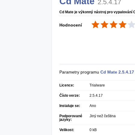
Cd Mate
2.5.4.17
Cd Mate je výkonný nástroj pro vypalování
Hodnocení
Parametry programu
Cd Mate
2.5.4.17
Licence:
Trialware
Číslo verze:
2.5.4.17
Instaluje se:
Ano
Podporované
Jiný než čeština
jazyky:
Velikost:
0 kB