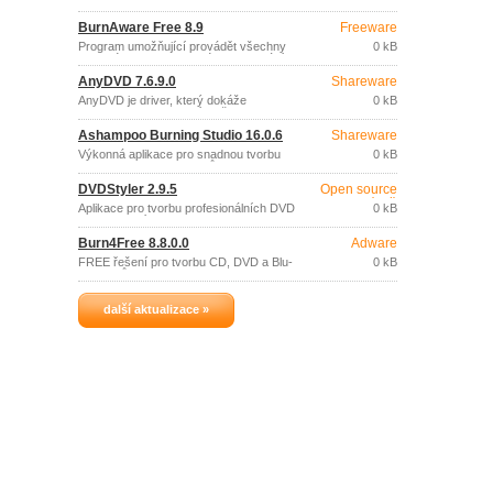
soubory obrazů CD, DVD nebo BD
disků: extrakci souborů a složek,
BurnAware Free 8.9
Freeware
konverzi do formátu ISO nebo BIN,
vypalování ISO nebo CUE/BIN obrazů
Program umožňující provádět všechny
0 kB
na disk.
obvyklé operace spojené s vypalováním
CD, DVD a Blu-ray disků: zápis na
AnyDVD 7.6.9.0
Shareware
všechny typy CD/DVD/Blu-Ray disků,
tvorba zvukových CD a DVD video
AnyDVD je driver, který dokáže
0 kB
disků, tvorba a vypalování obrazů disků,
automaticky, na pozadí, dešifrovat DVD
kopírování CD a DVD disků, tvorba
filmy i chráněná zvuková CD tak, že se
bootovacích disků.
Ashampoo Burning Studio 16.0.6
Shareware
jeví všem aplikacím i systému Windows
jako nechráněná a bez nastaveného
Výkonná aplikace pro snadnou tvorbu
0 kB
kódu regionu.
DVD, CD a Blu-Ray disků.
DVDStyler 2.9.5
Open source
(gpl)
Aplikace pro tvorbu profesionálních DVD
0 kB
s interaktivním menu.
Burn4Free 8.8.0.0
Adware
FREE řešení pro tvorbu CD, DVD a Blu-
0 kB
ray disků.
další aktualizace »