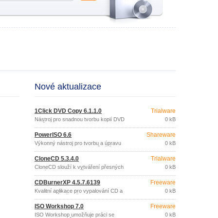
Nové aktualizace
1Click DVD Copy 6.1.1.0
Trialware
Nástroj pro snadnou tvorbu kopií DVD
0 kB
filmů.
PowerISO 6.6
Shareware
Výkonný nástroj pro tvorbu a úpravu
0 kB
CD/DVD/BD image souborů většiny
formátů (ISO, BIN, NRG, CDI, DAA, …).
CloneCD 5.3.4.0
Trialware
CloneCD slouží k vytváření přesných
0 kB
kopií CD i DVD disků.
CDBurnerXP 4.5.7.6139
Freeware
Kvalitní aplikace pro vypalování CD a
0 kB
DVD disků, včetně Blu-Ray a HD-DVD
disků.
ISO Workshop 7.0
Freeware
ISO Workshop umožňuje práci se
0 kB