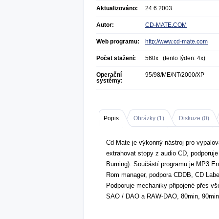
Aktualizováno:
24.6.2003
Autor:
CD-MATE.COM
Web programu:
http://www.cd-mate.com
Počet stažení:
560x (tento týden: 4x)
Operační
95/98/ME/NT/2000/XP
systémy:
Popis
Obrázky (
1
)
Diskuze (
0
)
Cd Mate je výkonný nástroj pro vypalo
extrahovat stopy z audio CD, podporuj
Burning). Součástí programu je MP3 E
Rom manager, podpora CDDB, CD Label D
Podporuje mechaniky připojené přes vš
SAO / DAO a RAW-DAO, 80min, 90min, 