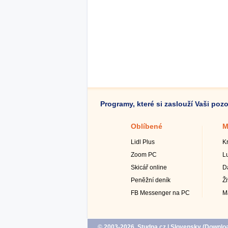
Programy, které si zaslouží Vaši poz
Oblíbené
M
Lidl Plus
K
Zoom PC
L
Skicář online
D
Peněžní deník
Ž
FB Messenger na PC
M
© 2003-2026, Studna.cz
| Slovensky (
Downlo