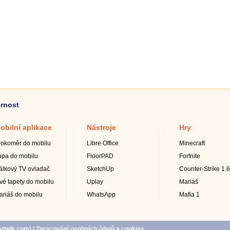
ornost
obilní aplikace
Nástroje
Hry
rokoměr do mobilu
Libre Office
Minecraft
upa do mobilu
FloorPAD
Fortnite
álkový TV ovladač
SketchUp
Counter-Strike 1.6
ivé tapety do mobilu
Uplay
Mariáš
ariáš do mobilu
WhatsApp
Mafia 1
adwik.com
)
|
Zpracování osobních údajů a cookies