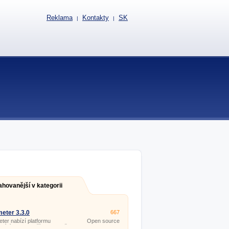
Reklama
Kontakty
SK
|
|
ahovanější v kategorii
eter 3.3.0
667
ter nabízí platformu
Open source
jící zobrazit přímo na ploše
(gpl)