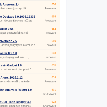
 počítače aktuální informace
třebě systémových prostředků
ck Answers 2.4
656
alší údaje z vašich online
ktivní nástroj pro rychlé
Freeware
ch zdrojů (předpovědi počasí,
ání a přehledné zobrazení
právy elektronické pošty,
ací.
e Desktop 5.9.1005.12335
655
ocí Google Desktop můžete
Freeware
 vyhledávat různé informace
ových stránkách, v textu
 zpráv elektronické pošty
oller 0.65
652
, Outlook 2000+, Outlook
icker zobrazující na vaší
Freeware
s 5+, Netscape Mail 7.
ní ploše novinky z vybraných
ačních zdrojů (RSS, Atom).
eRefresh 2.5
650
Refresh nepřetržitě informuje o
Trialware
kách uveřejněných na
ných webových stránkách,
třeby jejich opakovaných
aster 0.5.1.0
640
v.
m zobrazuje aktuální
Freeware
věď počasí pro libovolné
na světě z oznamovací oblasti
ho panelu Windows.
časí - Gadget 1.0
635
ce umí zobrazit předpověď
Freeware
 na tři dny (v nastavení si
te, který den chcete zobrazit)
ce než 300 měst ČR.
 Alerts 2016.1.12
633
Alerts vás téměř v reálném
Freeware
nformuje o zemětřeseních,
 tsunami, erupcích sopek,
nech, záplavách, požárech,
ink Analysis Report 1.0
631
ch půdy, tornádech a dalších
Shareware
ních událostech nebo
rofách kdekoliv na světě.
eCup Flash Blogger 4.6
622
 Blogger umožňuje snadnou
Shareware