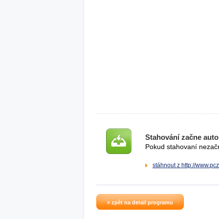
Stahování začne auto
Pokud stahovaní nezačne
stáhnout z http://www.pc
» zpět na detail programu