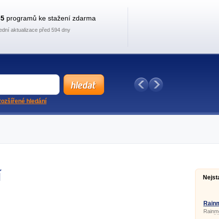
35
programů ke stažení zdarma
ední aktualizace před 594 dny
ozšířené hledání
í
Nejst
Rainm
Rainme
umožňu