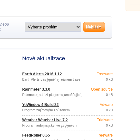
tvorbu
 nebo
.
Nové aktualizace
Earth Alerts 2016.1.12
Freeware
Earth Alerts vás téměř v reálném čase
0 kB
informuje o zemětřeseních, vlnách
tsunami, erupcích sopek, hurikánech,
Rainmeter 3.3.0
Open source
záplavách, požárech, sesuvech půdy,
(gpl)
tornádech a dalších přírodních
Rainmeter nabízí platformu umožňující
0 kB
událostech nebo katastrofách kdekoliv
zobrazit přímo na ploše vašeho počítače
na světě.
aktuální informace o spotřebě
YoWindow 4 Build 22
Adware
systémových prostředků nebo další
údaje z vašich online datových zdrojů
Program zajímavým způsobem
0 kB
(předpovědi počasí, RSS, zprávy
zobrazuje aktuální informace o počasí ve
elektronické pošty, apod.
vybrané lokalitě téměř kdekoliv na celém
Weather Watcher Live 7.2
Trialware
světě (21000 lokalit).
Program automaticky, ve zvolených
0 kB
intervalech, získává aktuální údaje o
počasí, předpovědích počasí na různou
FeedRoller 0.65
Freeware
dobu, výstrahy a povětrnostní mapy z
více než 77000 měst na celém světě.