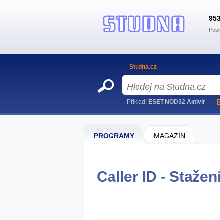
95
Posl
Studna.cz
Příklad:
ESET NOD32 Antivir
R
PROGRAMY
MAGAZÍN
Caller ID - Stažen