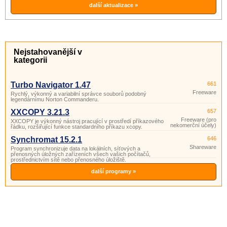
další aktualizace »
Nejstahovanější v
kategorii
Turbo Navigator 1.47
661
Freeware
Rychlý, výkonný a variabilní správce souborů podobný
legendárnímu Norton Commanderu.
XXCOPY 3.21.3
657
Freeware (pro
XXCOPY je výkonný nástroj pracující v prostředí příkazového
nekomerční účely)
řádku, rozšiřující funkce standardního příkazu xcopy.
Synchromat 15.2.1
646
Shareware
Program synchronizuje data na lokálních, síťových a
přenosných úložných zařízeních všech vašich počítačů,
prostřednictvím sítě nebo přenosného úložiště.
další programy »