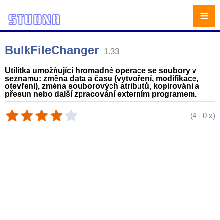
≡
BulkFileChanger
1.33
Utilitka umožňující hromadné operace se soubory v
seznamu: změna data a času (vytvoření, modifikace,
otevření), změna souborových atributů, kopírování a
přesun nebo další zpracování externím programem.
(
4
-
0
x)