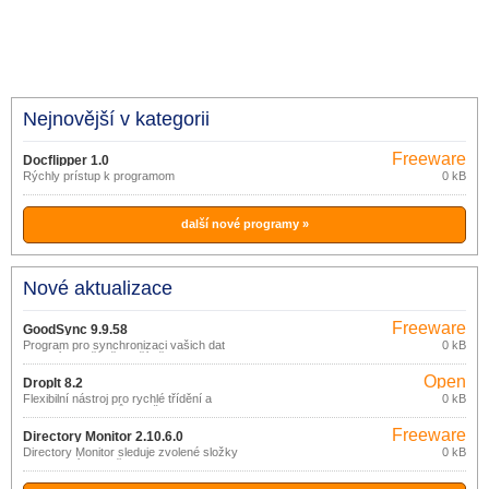
Nejnovější v kategorii
Freeware
Docflipper 1.0
Rýchly prístup k programom
0 kB
další nové programy »
Nové aktualizace
Freeware
GoodSync 9.9.58
Program pro synchronizaci vašich dat
0 kB
mezi více počítači, počítačem a
přenosným úložištěm (USB disk, CDRW
Open
disk), prostřednictvím lokální sítě nebo
DropIt 8.2
internetu.
source
Flexibilní nástroj pro rychlé třídění a
0 kB
organizaci souborů a složek.
(gpl)
Freeware
Directory Monitor 2.10.6.0
Directory Monitor sleduje zvolené složky
0 kB
a upozorní na změnu jejich obsahu
(nový, smazaný, změněný soubor).