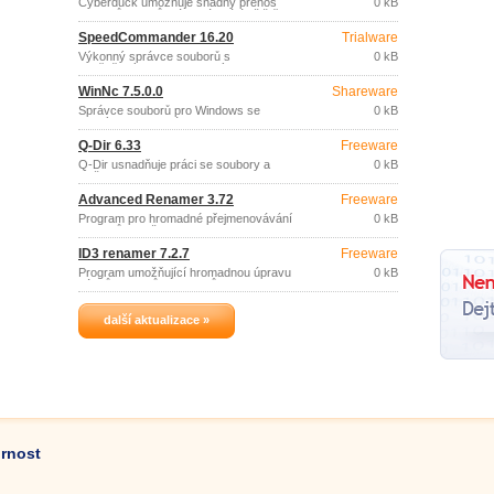
Cyberduck umožňuje snadný přenos
0 kB
souborů z/na různá vzdálená úložiště
(FTP, SFTP, WebDAV, Amazon S3,
SpeedCommander 16.20
Trialware
Google Cloud Storage, Windows Azure,
Rackspace Cloud Files, Google Docs) a
Výkonný správce souborů s
0 kB
jejich procházení.
osvědčeným dvoupanelovým
uživatelským prostředím.
WinNc 7.5.0.0
Shareware
Správce souborů pro Windows se
0 kB
stejným stylem práce a vzhledem jako
měl populární dosovský Norton
Q-Dir 6.33
Freeware
Commander.
Q-Dir usnadňuje práci se soubory a
0 kB
složkami.
Advanced Renamer 3.72
Freeware
Program pro hromadné přejmenovávání
0 kB
souborů a složek.
ID3 renamer 7.2.7
Freeware
Program umožňující hromadnou úpravu
0 kB
názvů souborů a ID3 tagů podle ID3
popisků a zadaného vzorce, např.
další aktualizace »
ornost