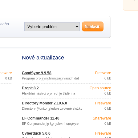
správc
pokroč
možnos
 nebo
.
Nové aktualizace
eeware
GoodSync 9.9.58
Freeware
0 kB
Program pro synchronizaci vašich dat
0 kB
mezi více počítači, počítačem a
přenosným úložištěm (USB disk, CDRW
DropIt 8.2
Open source
disk), prostřednictvím lokální sítě nebo
(gpl)
internetu.
Flexibilní nástroj pro rychlé třídění a
0 kB
organizaci souborů a složek.
Directory Monitor 2.10.6.0
Freeware
Directory Monitor sleduje zvolené složky
0 kB
a upozorní na změnu jejich obsahu
(nový, smazaný, změněný soubor).
EF Commander 11.40
Shareware
EF Commander je komplexní správce
0 kB
souborů pro začátečníky i pokročilé
uživatele s řadou funkcí a možností.
Cyberduck 5.0.0
Freeware