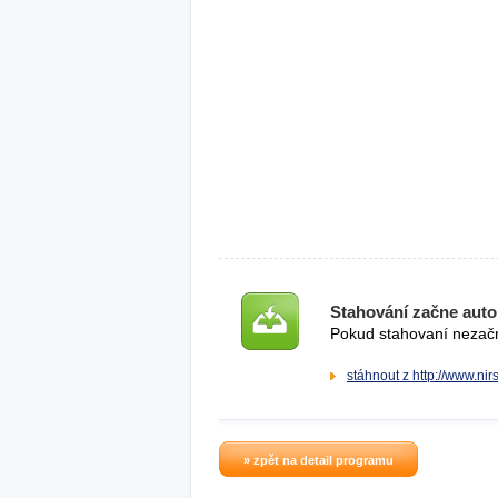
Stahování začne auto
Pokud stahovaní nezačne
stáhnout z http://www.nirs
» zpět na detail programu