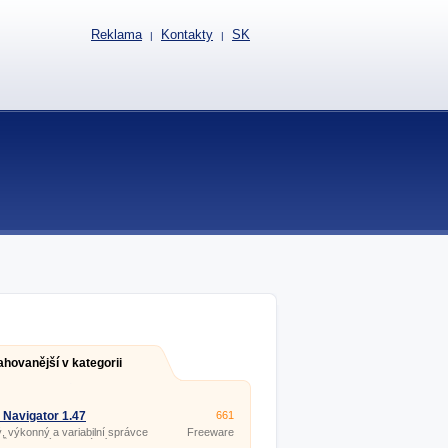
Reklama
Kontakty
SK
|
|
ahovanější v kategorii
 Navigator 1.47
661
, výkonný a variabilní správce
Freeware
rů podobný legendárnímu