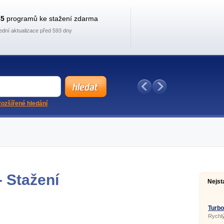
35
programů ke stažení zdarma
ední aktualizace před 593 dny
ozšířené hledání
 Stažení
Nejst
Turbo
Rychlý
soubo