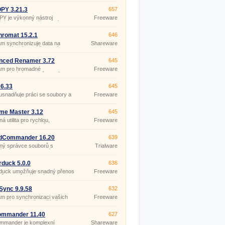
n Commanderu.
PY 3.21.3
657
Y je výkonný nástroj
Freeware
ící v prostředí příkazového
(pro
 rozšiřující funkce
nekomerční
rdního příkazu xcopy.
účely)
romat 15.2.1
646
m synchronizuje data na
Shareware
ích, síťových a přenosných
ch zařízeních všech vašich
čů, prostřednictvím sítě nebo
nced Renamer 3.72
645
ného úložiště.
am pro hromadné
Freeware
novávání souborů a složek.
 6.33
645
usnadňuje práci se soubory a
Freeware
mi.
me Master 3.12
645
á utilita pro rychlou,
Freeware
dnou změnu názvů skupin
rů.
dCommander 16.20
639
ný správce souborů s
Trialware
čeným dvoupanelovým
elským prostředím.
duck 5.0.0
636
duck umožňuje snadný přenos
Freeware
ů z/na různá vzdálená
tě (FTP, SFTP, WebDAV,
n S3, Google Cloud Storage,
ync 9.9.58
632
ws Azure, Rackspace Cloud
m pro synchronizaci vašich
Freeware
 Google Docs) a jejich
zi více počítači, počítačem a
zení.
ným úložištěm (USB disk,
isk), prostřednictvím lokální
ommander 11.40
627
ebo internetu.
mmander je komplexní
Shareware