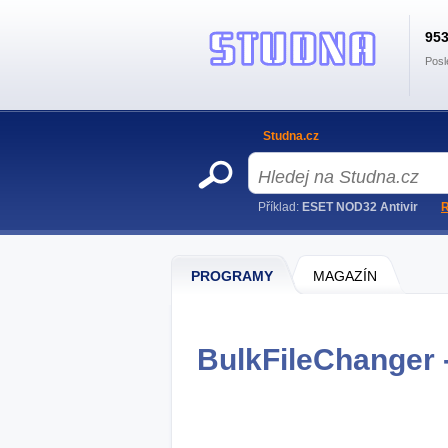
95
Posl
Studna.cz
Příklad:
ESET NOD32 Antivir
R
PROGRAMY
MAGAZÍN
BulkFileChanger -