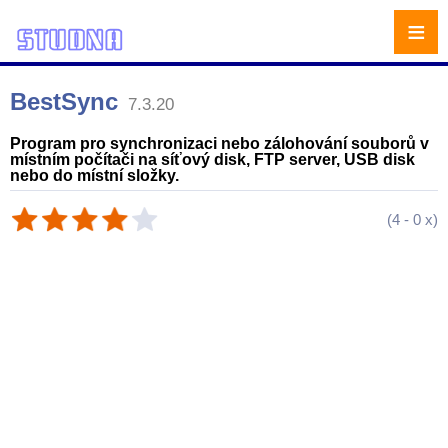
≡
BestSync
7.3.20
Program pro synchronizaci nebo zálohování souborů v
místním počítači na síťový disk, FTP server, USB disk
nebo do místní složky.
(
4
-
0
x)