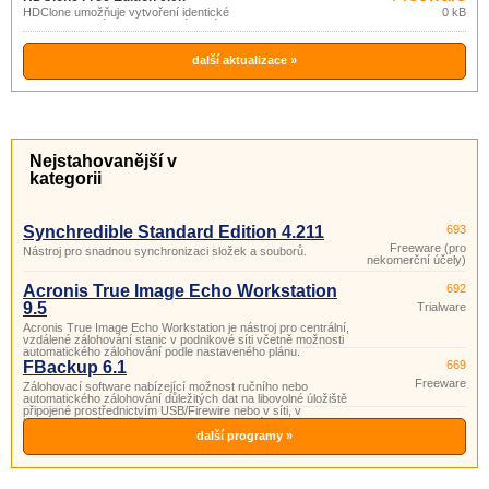
HDClone umožňuje vytvoření identické
0 kB
kopie dat pevného disku na jiném médiu
(IDE/ATA/SATA, SCSI a USB disk), na
fyzické úrovni.
další aktualizace »
Nejstahovanější v
kategorii
Synchredible Standard Edition 4.211
693
Freeware (pro
Nástroj pro snadnou synchronizaci složek a souborů.
nekomerční účely)
Acronis True Image Echo Workstation
692
9.5
Trialware
Acronis True Image Echo Workstation je nástroj pro centrální,
vzdálené zálohování stanic v podnikové síti včetně možnosti
automatického zálohování podle nastaveného plánu.
FBackup 6.1
669
Freeware
Zálohovací software nabízející možnost ručního nebo
automatického zálohování důležitých dat na libovolné úložiště
připojené prostřednictvím USB/Firewire nebo v síti, v
komprimované podobě nebo formou identické kopie.
další programy »