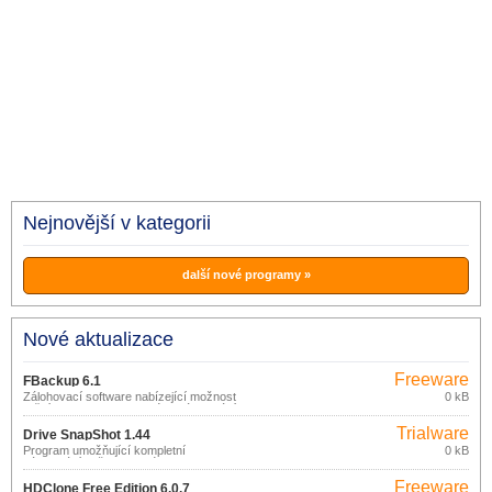
Nejnovější v kategorii
další nové programy »
Nové aktualizace
Freeware
FBackup 6.1
Zálohovací software nabízející možnost
0 kB
ručního nebo automatického zálohování
důležitých dat na libovolné úložiště
Trialware
připojené prostřednictvím USB/Firewire
Drive SnapShot 1.44
nebo v síti, v komprimované podobě
Program umožňující kompletní
0 kB
nebo formou identické kopie.
zálohování vašeho systému a dat
formou obrazu (image) disku.
Freeware
HDClone Free Edition 6.0.7