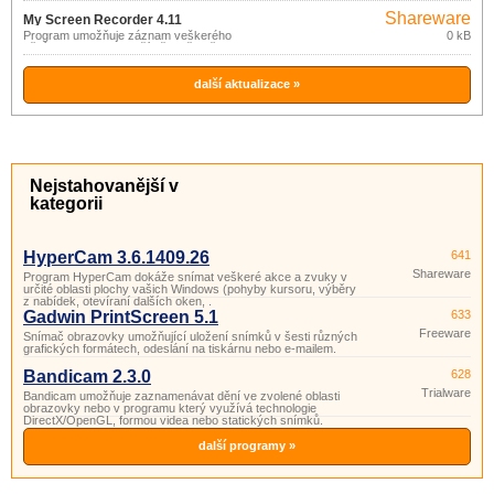
Shareware
My Screen Recorder 4.11
Program umožňuje záznam veškerého
0 kB
dění na obrazovce počítače, včetně
zvuku, do AVI nebo WMV video souboru.
další aktualizace »
Nejstahovanější v
kategorii
HyperCam 3.6.1409.26
641
Shareware
Program HyperCam dokáže snímat veškeré akce a zvuky v
určité oblasti plochy vašich Windows (pohyby kursoru, výběry
z nabídek, otevíraní dalších oken, .
Gadwin PrintScreen 5.1
633
Freeware
Snímač obrazovky umožňující uložení snímků v šesti různých
grafických formátech, odeslání na tiskárnu nebo e-mailem.
Bandicam 2.3.0
628
Trialware
Bandicam umožňuje zaznamenávat dění ve zvolené oblasti
obrazovky nebo v programu který využívá technologie
DirectX/OpenGL, formou videa nebo statických snímků.
další programy »