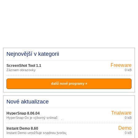
Nejnovější v kategorii
Freeware
ScreenShot Tool 1.1
Záznam obrazovky
0 kB
další nové programy »
Nové aktualizace
Trialware
HyperSnap 8.06.04
HyperSnap-Dx je výborný snímač
0 kB
obrazovek s jednoduchým a intuitivním
ovládáním a současně mocnými a
Demo
užitečnými funkcemi, které využije jak
Instant Demo 8.60
profesionál tak příležitostný uživatel.
Instant Demo umožňuje snadnou tvorbu
0 kB
Flash prezentací, instruktáží a průvodců.