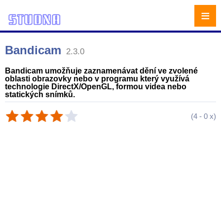
≡
Bandicam
2.3.0
Bandicam umožňuje zaznamenávat dění ve zvolené
oblasti obrazovky nebo v programu který využívá
technologie DirectX/OpenGL, formou videa nebo
statických snímků.
(
4
-
0
x)