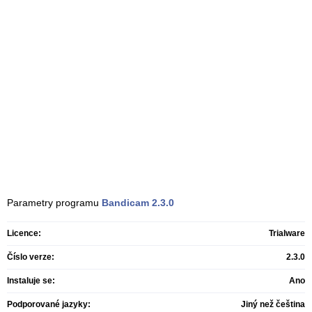
Parametry programu
Bandicam
2.3.0
Licence:
Trialware
Číslo verze:
2.3.0
Instaluje se:
Ano
Podporované jazyky:
Jiný než čeština