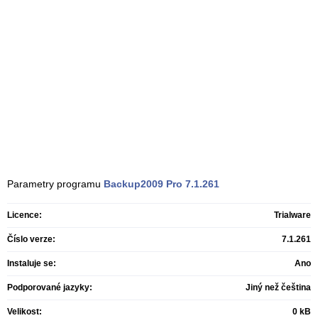
Parametry programu
Backup2009 Pro
7.1.261
Licence:
Trialware
Číslo verze:
7.1.261
Instaluje se:
Ano
Podporované jazyky:
Jiný než čeština
Velikost:
0 kB