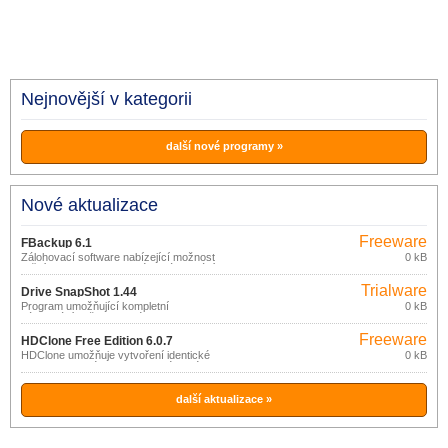
Nejnovější v kategorii
další nové programy »
Nové aktualizace
Freeware
FBackup 6.1
Zálohovací software nabízející možnost
0 kB
ručního nebo automatického zálohování
důležitých dat na libovolné úložiště
Trialware
připojené prostřednictvím USB/Firewire
Drive SnapShot 1.44
nebo v síti, v komprimované podobě
Program umožňující kompletní
0 kB
nebo formou identické kopie.
zálohování vašeho systému a dat
formou obrazu (image) disku.
Freeware
HDClone Free Edition 6.0.7
HDClone umožňuje vytvoření identické
0 kB
kopie dat pevného disku na jiném médiu
(IDE/ATA/SATA, SCSI a USB disk), na
fyzické úrovni.
další aktualizace »