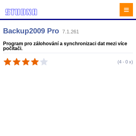
≡
Backup2009 Pro
7.1.261
Program pro zálohování a synchronizaci dat mezi více
počítači.
(
4
-
0
x)