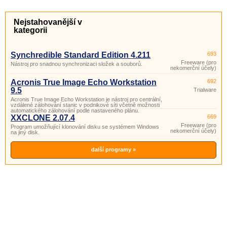
Nejstahovanější v
kategorii
Synchredible Standard Edition 4.211
693
Freeware (pro
Nástroj pro snadnou synchronizaci složek a souborů.
nekomerční účely)
Acronis True Image Echo Workstation
692
9.5
Trialware
Acronis True Image Echo Workstation je nástroj pro centrální,
vzdálené zálohování stanic v podnikové síti včetně možnosti
automatického zálohování podle nastaveného plánu.
XXCLONE 2.07.4
669
Freeware (pro
Program umožňující klonování disku se systémem Windows
nekomerční účely)
na jiný disk.
další programy »