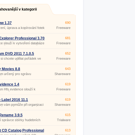
ahovanější v kategorii
ow 1.37
690
žení, úprava a kopírování fotek
Freeware
Explorer Professional 3.70
681
ce slouží k vytvoření databáze
Freeware
vašich CD, DVD, disket či
 výměnných medií, pevných
i síťových disků nebo dokonce
m DVD 2011 7.1.0.5
652
erverů.
si chcete udělat pořádek ve
Freeware
filmech a vždy snadno
t jednotlivé tituly a mít přehled
 zrovna půjčený Váš film je tu
y Movies 8.8
643
 pro Vás nový Seznam DVD
am určený pro správu
Shareware
ho archívu filmů na DVD
CD discích, VHS páskách
vidence 1.4
619
m Hfs evidence slouží k
Freeware
i titulů.
 Label 2016 11.1
619
m vám pomůže při organizaci
Shareware
bírky filmů na VHS kazetách,
bo Blu-ray discích.
Rename 3.9.5
615
ní správce sbírky hudebních
Trialware
 CD Catalog Professional
613