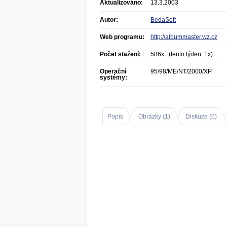
Aktualizováno:
13.3.2003
Autor:
BedaSoft
Web programu:
http://albummaster.wz.cz
Počet stažení:
586x (tento týden: 1x)
Operační
95/98/ME/NT/2000/XP
systémy:
Popis
Obrázky (
1
)
Diskuze (
0
)