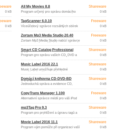
eeware
All My Movies 8.8
Shareware
0 kB
Program určený pro správu domácího
0 kB
archívu filmů na DVD nebo CD discích,
VHS páskách apod.
eeware
TagScanner 6.0.10
Freeware
0 kB
Víceúčelový správce rozsáhlých sbírek
0 kB
hudebních titulů.
Zortam Mp3 Media Studio 20.40
Freeware
Zortam Mp3 Media Studio nabízí správce
0 kB
MP3 souborů umožňující jejich zařazení
do knihovny a vyhledávání, nástroj pro
Smart CD Catalog Professional
Shareware
úpravu ID3v1 a ID3v2.
3.16
Program pro správu vašich CD, DVD a
0 kB
USB disků, knihoven dokumentů, MP3
hudebních souborů, sbírek fotografií a
Music Label 2016 22.1
Shareware
videa, balíčků s distribucemi software,
záloh dat, apod.
Music Label umožňuje přehledné
0 kB
uspořádání vaší hudební sbírky (CD
disků, klasických vinylových desek,
Domácí knihovna CD-DVD-BD
Shareware
MP3, WMA, APE, MPC, OGG Vorbis
1.0.0.7
souborů apod.
Jednoduchá správa a evidence CD,
0 kB
DVD a Blu-ray.
CopyTrans Manager 1.100
Freeware
Alternativní správce médií pro váš iPod
0 kB
nebo iPhone.
mp3Tag Pro 9.3
Shareware
Program pro prohlížení a úpravu tagů a
0 kB
správu zvukových souborů (MP3, OGG,
WMA, APE, FLAC, MPC, AAC, M4a,
Movie Label 2016 11.1
Shareware
WavPack, WAV).
Program vám pomůže při organizaci vaší
0 kB
sbírky filmů na VHS kazetách, DVD nebo