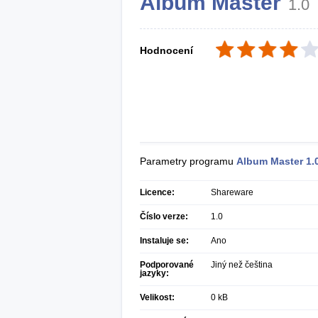
Album Master
1.0
Hodnocení
Parametry programu
Album Master
1.
Licence:
Shareware
Číslo verze:
1.0
Instaluje se:
Ano
Podporované
Jiný než čeština
jazyky:
Velikost:
0 kB