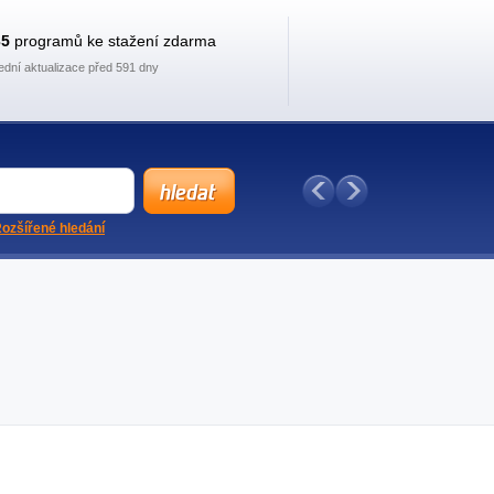
35
programů ke stažení zdarma
ední aktualizace před 591 dny
ozšířené hledání