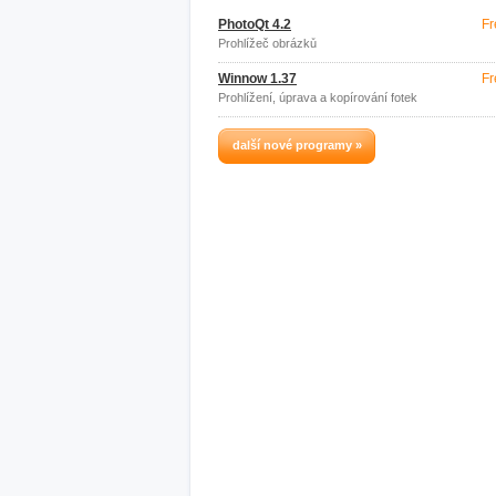
PhotoQt 4.2
Fr
Prohlížeč obrázků
Winnow 1.37
Fr
Prohlížení, úprava a kopírování fotek
další nové programy »