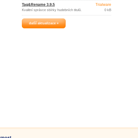
Blu-ray discích.
Tag&Rename 3.9.5
Trialware
Kvalitní správce sbírky hudebních titulů.
0 kB
další aktualizace »
ornost