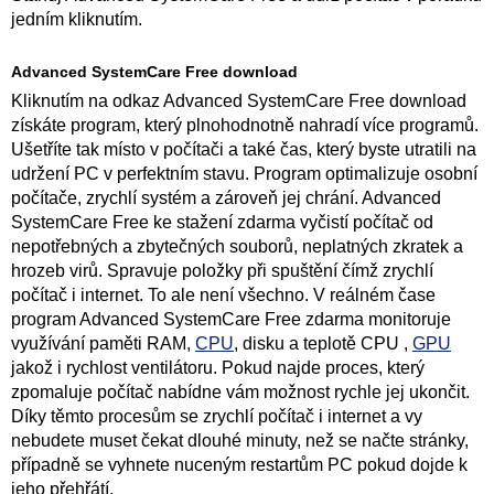
jedním kliknutím.
Advanced SystemCare Free download
Kliknutím na odkaz Advanced SystemCare Free download
získáte program, který plnohodnotně nahradí více programů.
Ušetříte tak místo v počítači a také čas, který byste utratili na
udržení PC v perfektním stavu. Program optimalizuje osobní
počítače, zrychlí systém a zároveň jej chrání. Advanced
SystemCare Free ke stažení zdarma vyčistí počítač od
nepotřebných a zbytečných souborů, neplatných zkratek a
hrozeb virů. Spravuje položky při spuštění čímž zrychlí
počítač i internet. To ale není všechno. V reálném čase
program Advanced SystemCare Free zdarma monitoruje
využívání paměti RAM,
CPU
, disku a teplotě CPU ,
GPU
jakož i rychlost ventilátoru. Pokud najde proces, který
zpomaluje počítač nabídne vám možnost rychle jej ukončit.
Díky těmto procesům se zrychlí počítač i internet a vy
nebudete muset čekat dlouhé minuty, než se načte stránky,
případně se vyhnete nuceným restartům PC pokud dojde k
jeho přehřátí.