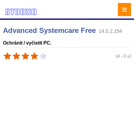
≡
Advanced Systemcare Free
14.0.2.154
Ochránit / vyčistit PC.
(
4
-
0
x)