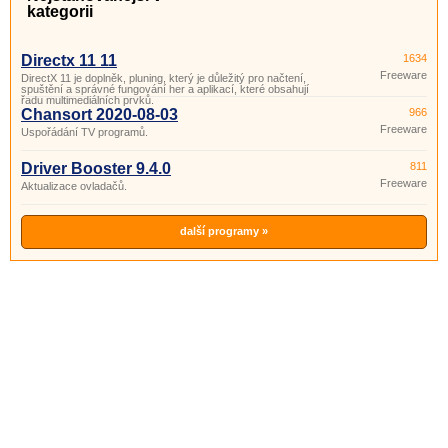
kategorii
Directx 11 11
1634
Freeware
DirectX 11 je doplněk, pluning, který je důležitý pro načtení,
spuštění a správné fungování her a aplikací, které obsahují
řadu multimediálních prvků.
Chansort 2020-08-03
966
Freeware
Uspořádání TV programů.
Driver Booster 9.4.0
811
Freeware
Aktualizace ovladačů.
další programy »