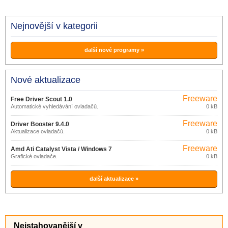
Nejnovější v kategorii
další nové programy »
Nové aktualizace
Freeware
Free Driver Scout 1.0
Automatické vyhledávání ovladačů.
0 kB
Freeware
Driver Booster 9.4.0
Aktualizace ovladačů.
0 kB
Freeware
Amd Ati Catalyst Vista / Windows 7
Grafické ovladače.
0 kB
13.4 Win 7, 8 64-bit
další aktualizace »
Nejstahovanější v