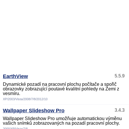
EarthView
5.5.9
Dynamické pozadí na pracovní plochu počítače a spořič
obrazovky zobrazující poutavé kvalitní pohledy na Zemi z
vesmíru.
XP/2003/Vista/2008/7/8/2012/10
Wallpaper Slideshow Pro
3.4.3
Wallpaper Slideshow Pro umožňuje automatickou výměnu
vašich snímků zobrazovaných na pozadí pracovní plochy.
2000/XP/Vista/7/8