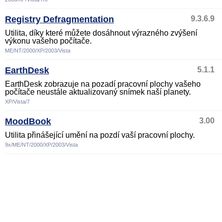
Registry Defragmentation
9.3.6.9
Utilita, díky které můžete dosáhnout výrazného zvýšení
výkonu vašeho počítače.
ME/NT/2000/XP/2003/Vista
EarthDesk
5.1.1
EarthDesk zobrazuje na pozadí pracovní plochy vašeho
počítače neustále aktualizovaný snímek naší planety.
XP/Vista/7
MoodBook
3.00
Utilita přinášející umění na pozdí vaší pracovní plochy.
9x/ME/NT/2000/XP/2003/Vista