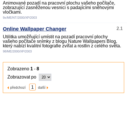
Animované pozadí na pracovní plochu vašeho počítače,
zobrazující zasněženou vesnici s padajícími sněhovými
vločkami.
9x/ME/NT/2000/XP/2003
Online Wallpaper Changer
2.1
Utilitka umožňující umístit na pozadí pracovní plochy
vašeho počítače snímky z blogu Nature Wallpapers Blog,
který nabízí kvalitní fotografie zvířat a rostlin z celého světa.
98/ME/2000/XP/2003
Zobrazeno
1
-
8
Zobrazovat po
1
předchozí
další