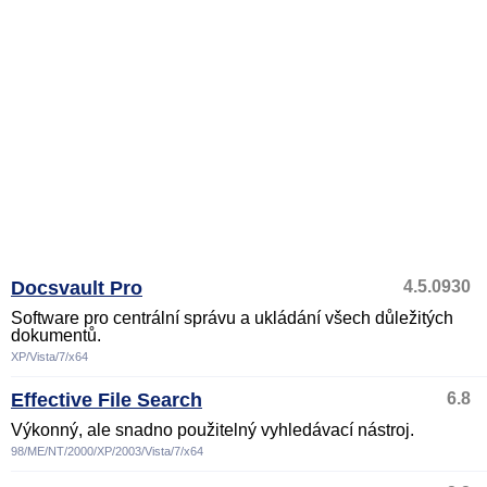
Docsvault Pro
4.5.0930
Software pro centrální správu a ukládání všech důležitých
dokumentů.
XP/Vista/7/x64
Effective File Search
6.8
Výkonný, ale snadno použitelný vyhledávací nástroj.
98/ME/NT/2000/XP/2003/Vista/7/x64