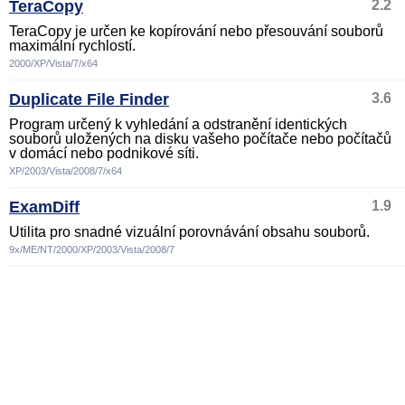
TeraCopy
2.2
TeraCopy je určen ke kopírování nebo přesouvání souborů
maximální rychlostí.
2000/XP/Vista/7/x64
Duplicate File Finder
3.6
Program určený k vyhledání a odstranění identických
souborů uložených na disku vašeho počítače nebo počítačů
v domácí nebo podnikové síti.
XP/2003/Vista/2008/7/x64
ExamDiff
1.9
Utilita pro snadné vizuální porovnávání obsahu souborů.
9x/ME/NT/2000/XP/2003/Vista/2008/7