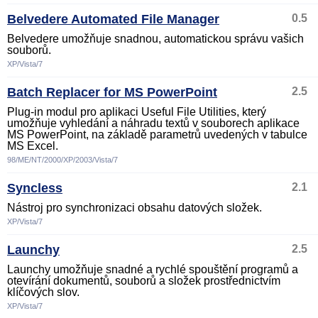
Belvedere Automated File Manager
0.5
Belvedere umožňuje snadnou, automatickou správu vašich
souborů.
XP/Vista/7
Batch Replacer for MS PowerPoint
2.5
Plug-in modul pro aplikaci Useful File Utilities, který
umožňuje vyhledání a náhradu textů v souborech aplikace
MS PowerPoint, na základě parametrů uvedených v tabulce
MS Excel.
98/ME/NT/2000/XP/2003/Vista/7
Syncless
2.1
Nástroj pro synchronizaci obsahu datových složek.
XP/Vista/7
Launchy
2.5
Launchy umožňuje snadné a rychlé spouštění programů a
otevírání dokumentů, souborů a složek prostřednictvím
klíčových slov.
XP/Vista/7