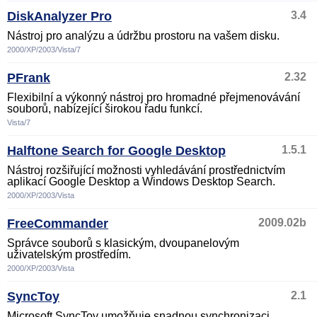
DiskAnalyzer Pro
3.4
Nástroj pro analýzu a údržbu prostoru na vašem disku.
2000/XP/2003/Vista/7
PFrank
2.32
Flexibilní a výkonný nástroj pro hromadné přejmenovávání
souborů, nabízející širokou řadu funkcí.
Vista/7
Halftone Search for Google Desktop
1.5.1
Nástroj rozšiřující možnosti vyhledávání prostřednictvím
aplikací Google Desktop a Windows Desktop Search.
2000/XP/2003/Vista
FreeCommander
2009.02b
Správce souborů s klasickým, dvoupanelovým
uživatelským prostředím.
2000/XP/2003/Vista
SyncToy
2.1
Microsoft SyncToy umožňuje snadnou synchronizaci