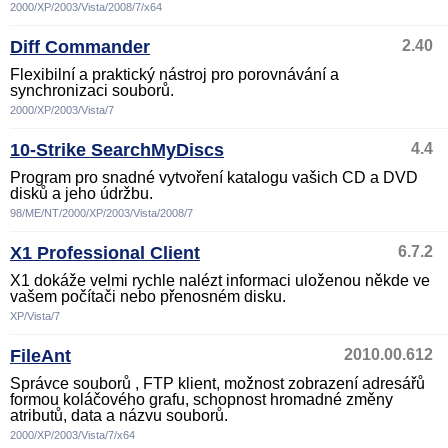
2000/XP/2003/Vista/2008/7/x64
Diff Commander
2.40
Flexibilní a praktický nástroj pro porovnávání a
synchronizaci souborů.
2000/XP/2003/Vista/7
10-Strike SearchMyDiscs
4.4
Program pro snadné vytvoření katalogu vašich CD a DVD
disků a jeho údržbu.
98/ME/NT/2000/XP/2003/Vista/2008/7
X1 Professional Client
6.7.2
X1 dokáže velmi rychle nalézt informaci uloženou někde ve
vašem počítači nebo přenosném disku.
XP/Vista/7
FileAnt
2010.00.612
Správce souborů , FTP klient, možnost zobrazení adresářů
formou koláčového grafu, schopnost hromadné změny
atributů, data a názvu souborů.
2000/XP/2003/Vista/7/x64