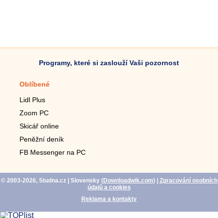
Programy, které si zaslouží Vaši pozornost
Oblíbené
Mobilní aplikace
Lidl Plus
Krokoměr do mobilu
Zoom PC
Lupa do mobilu
Skicář online
Dálkový TV ovladač
Peněžní deník
Živé tapety do mobilu
FB Messenger na PC
Mariáš do mobilu
© 2003-2026, Studna.cz
| Slovensky (
Downloadwik.com
)
|
Zpracování osobních
údajů a cookies
Reklama a kontakty