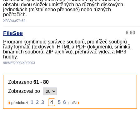
obsahu dvou složek umístěných na různých diskových
jednotkách (místní nebo přenosné) nebo různých
počítačích.
XP/Vista/7/x64
FileSee
6.60
Program kombinuje správce souborů, prohlížeč souborů
řady formátů (textových, HTML a PDF dokumentů, snímků,
binárních souborů, ZIP archívů), přehrávač videa a MP3
hudby.
98/ME/2000/XP/2003
Zobrazeno
61
-
80
Zobrazovat po
1
2
3
4
5
6
předchozí
další