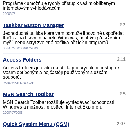
Prográmek umožňuje rychlý přístup k vašim oblíbeným
internetovým vyhledávačům.
2000/XP
Taskbar Button Manager
2.2
Jednoduchá utilitka která vám pomůže libovolně uspořádat
tlačítka na hlavním panelu Windows, pouhým přetažením
myší, nebo skrýt zvolená tlačítka běžících programů.
98/ME/NT/2000/XP/2003
Access Folders
2.11
Access Folders je užitečná utilita pro urychlení přístupu k
Vašim oblíbeným a nejčastěji používaným složkám
souborů.
95/98/ME/NT/2000/XP
MSN Search Toolbar
2.5
MSN Search Toolbar rozšiřuje vyhledávací schopnosti
Windows a možnosti prostředí Internet Exploreru.
2000/XP/2003
Quick Systém Menu (QSM)
2.07