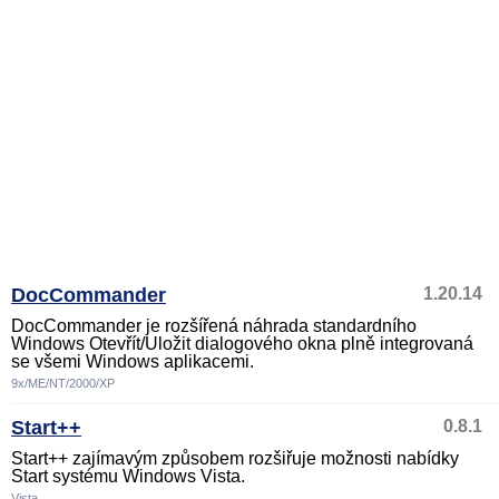
DocCommander
1.20.14
DocCommander je rozšířená náhrada standardního
Windows Otevřít/Uložit dialogového okna plně integrovaná
se všemi Windows aplikacemi.
9x/ME/NT/2000/XP
Start++
0.8.1
Start++ zajímavým způsobem rozšiřuje možnosti nabídky
Start systému Windows Vista.
Vista