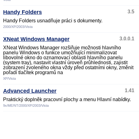
Handy Folders
3.5
Handy Folders usnadňuje práci s dokumenty.
2000/XP/2003/Vista
XNeat Windows Manager
3.0.0.1
XNeat Windows Manager rozšiřuje možnosti hlavního
panelu Windows o funkce umožňující minimalizovat
libovolné okno do oznamovací oblasti hlavního panelu
(system tray), nastavit vlastní úroveň průhlednosti, zajistit
zobrazení zvoleného okna vždy před ostatními okny, změnit
pořadí tlačítek programů na
XP/Vista
Advanced Launcher
1.41
Praktický doplněk pracovní plochy a menu Hlavní nabídky.
9x/ME/NT/2000/XP/2003/Vista