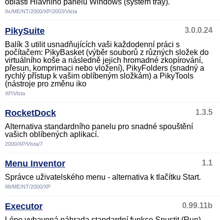
oblasti Hlavního panelu Windows (system tray).
9x/ME/NT/2000/XP/2003/Vista
PikySuite
3.0.0.24
Balík 3 utilit usnadňujících vaši každodenní práci s
počítačem: PikyBasket (výběr souborů z různých složek do
virtuálního koše a následně jejich hromadné zkopírování,
přesun, komprimaci nebo vložení), PikyFolders (snadný a
rychlý přístup k vašim oblíbeným složkám) a PikyTools
(nástroje pro změnu iko
XP/Vista
RocketDock
1.3.5
Alternativa standardního panelu pro snadné spouštění
vašich oblíbených aplikací.
2000/XP/Vista/7
Menu Inventor
1.1
Správce uživatelského menu - alternativa k tlačítku Start.
98/ME/NT/2000/XP
Executor
0.99.11b
Lépe vybavená náhrada standardní funkce Spustit (Run),