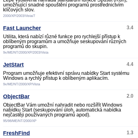
umožňující snadné spouštění programů prostřednictvím
klíčových slov.
2000/XP/2003/Vista/7
Fast Launcher
3.4
Utilita, která nabízí různé funkce pro rychlejší přístup k
oblíbeným programům a umožňuje seskupování různých
programů do skupin.
9x/ME/NT/2000/XP/2003/Vista
JetStart
4.4
Program umožňuje efektivní správu nabídky Start systému
Windows a rychlý přístup k oblíbeným aplikacím.
9x/ME/NT/2000/XP/Vista
ObjectBar
2.0
ObjectBar Vám umožní nahradit nebo rozšířít Windows
nabídku Start (seskupování úloh, automatická nabídka
nejčastěji používaných programů apod).
95/98/ME/NT/2000/XP
FreshFind
1.3