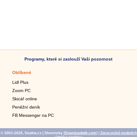
Programy, které si zaslouží Vaši pozornost
Oblíbené
Mobilní aplikace
Lidl Plus
Krokoměr do mobilu
Zoom PC
Lupa do mobilu
Skicář online
Dálkový TV ovladač
Peněžní deník
Živé tapety do mobilu
FB Messenger na PC
Mariáš do mobilu
© 2003-2026, Studna.cz
| Slovensky (
Downloadwik.com
)
|
Zpracování osobních