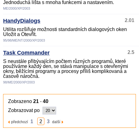
Jednoduchá lišta s mnoha funkcemi a nastavením.
ME/2000/XP/2003
HandyDialogs
2.01
Utilita rozšiřuje možnosti standardních dialogových oken
Uložit a Otevřít.
95/98/ME/NT/2000/XP/2003
Task Commander
2.5
S neustále přibývajícím počtem různých programů, které
používáme každý den, se stává manipulace s otevřenými
okny, běžícími programy a procesy příliš komplikovaná a
časově náročná.
98/ME/2000/XP/2003
Zobrazeno
21
-
40
Zobrazovat po
1
2
3
předchozí
další