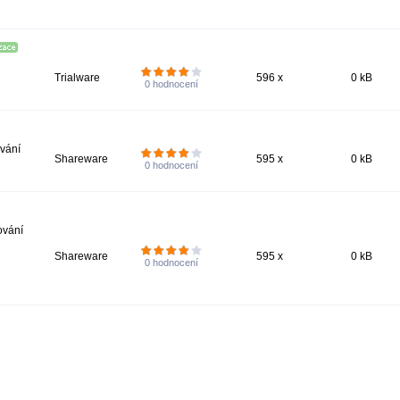
Trialware
596 x
0 kB
0
hodnocení
ování
Shareware
595 x
0 kB
0
hodnocení
ování
Shareware
595 x
0 kB
0
hodnocení