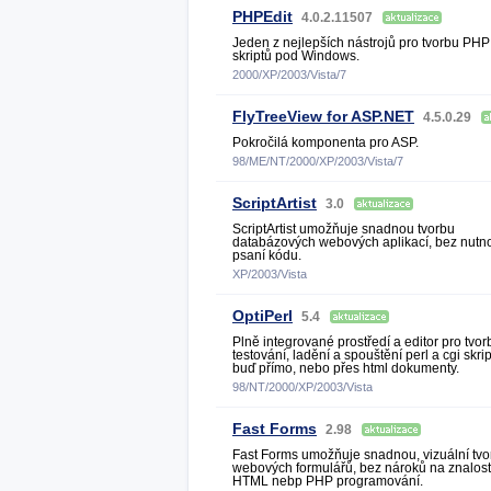
PHPEdit
4.0.2.11507
Jeden z nejlepších nástrojů pro tvorbu PHP
skriptů pod Windows.
2000/XP/2003/Vista/7
FlyTreeView for ASP.NET
4.5.0.29
Pokročilá komponenta pro ASP.
98/ME/NT/2000/XP/2003/Vista/7
ScriptArtist
3.0
ScriptArtist umožňuje snadnou tvorbu
databázových webových aplikací, bez nutno
psaní kódu.
XP/2003/Vista
OptiPerl
5.4
Plně integrované prostředí a editor pro tvor
testování, ladění a spouštění perl a cgi skrip
buď přímo, nebo přes html dokumenty.
98/NT/2000/XP/2003/Vista
Fast Forms
2.98
Fast Forms umožňuje snadnou, vizuální tvo
webových formulářů, bez nároků na znalost
HTML nebp PHP programování.