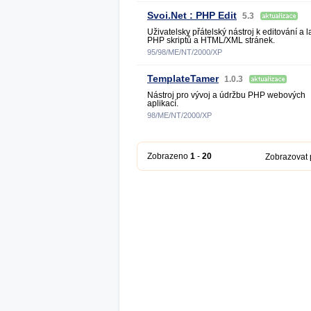
Svoi.Net : PHP Edit
5.3
Uživatelsky přátelský nástroj k editování a 
PHP skriptů a HTML/XML stránek.
95/98/ME/NT/2000/XP
TemplateTamer
1.0.3
Nástroj pro vývoj a údržbu PHP webových
aplikací.
98/ME/NT/2000/XP
Zobrazeno
1
-
20
Zobrazovat