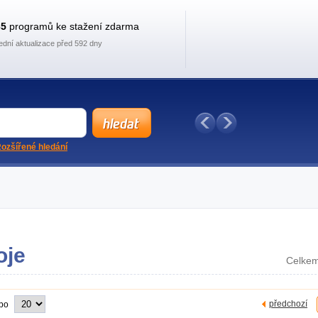
35
programů ke stažení zdarma
ední aktualizace před 592 dny
ozšířené hledání
oje
Celkem
předchozí
 po