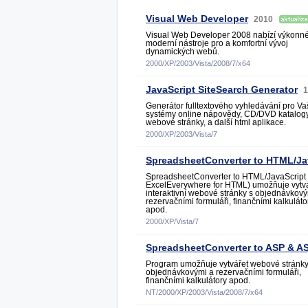
Visual Web Developer
2010
Visual Web Developer 2008 nabízí výkonn
moderní nástroje pro a komfortní vývoj
dynamických webů.
2000/XP/2003/Vista/2008/7/x64
JavaScript SiteSearch Generator
1
Generátor fulltextového vyhledávání pro Va
systémy online nápovědy, CD/DVD katalogy
webové stránky, a další html aplikace.
2000/XP/2003/Vista/7
SpreadsheetConverter to HTML/Ja
SpreadsheetConverter to HTML/JavaScript 
ExcelEverywhere for HTML) umožňuje vytv
interaktivní webové stránky s objednávkový
rezervačními formuláři, finančními kalkuláto
apod.
2000/XP/Vista/7
SpreadsheetConverter to ASP & A
Program umožňuje vytvářet webové stránky
objednávkovými a rezervačními formuláři,
finančními kalkulátory apod.
NT/2000/XP/2003/Vista/2008/7/x64