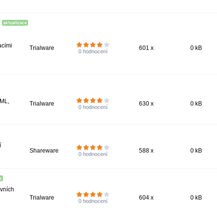
acími
Trialware
601 x
0 kB
0
hodnocení
XML,
Trialware
630 x
0 kB
0
hodnocení
í
Shareware
588 x
0 kB
0
hodnocení
ivních
Trialware
604 x
0 kB
0
hodnocení