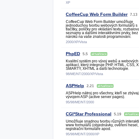
XP
CoffeeCup Web Form Builder
7.13
CoffeeCup Web Form Builder umožňuje
jednoduchou tvorbu webových formulářů s
tlačítky, políčky pro vkládání textu, rozbalov
seznamy a dalšími interaktivními prvky, bez
nároků na vaše znalosti programování.
2000/XP/Vista
PhpED
5.5
Kvalitní systém pro vývoj webů a webových
aplikací, který integruje PHP, HTML, CSS, 
SMARTY, XHTML a další technologie.
98/ME/NT/2000/XP/Vista
ASPHelp
2.21
ASPHelp nátroj pro všechny, kteří se zbývaj
vývojem ASP (active server pages).
95/98/ME/NT/2000
CGI*Star Professional
5.19
Umožňuje snadnou tvorbu různých interakt
www formulářů (objednávky, ověření hesel,
registrační formuláře apod.
95/98/ME/NT/2000/XP