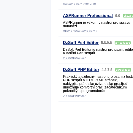
Vista/2008/7/8/2012/10
ASPRunner Professional
9.0
ASPRunner je výkonný nástroj pro správu
databází.
XP/2003/Vista/2008/7/8
DzSoft Perl Editor
5.8.9.6
DzSoft Perl Editor je nástroj pro psaní, edit
a ladění Perl skriptů.
2000/XP/Vista/7
DzSoft PHP Editor
4.2.7.5
Praktický a užitečný nástroj pro psaní z test
PHP skriptů a HTML/XML stránek,
nabízející přátelské uživatelské prostředí
umožňuje komfortní práci začátečníkům i
pokročilým programátorům.
2000/XP/Vista/7