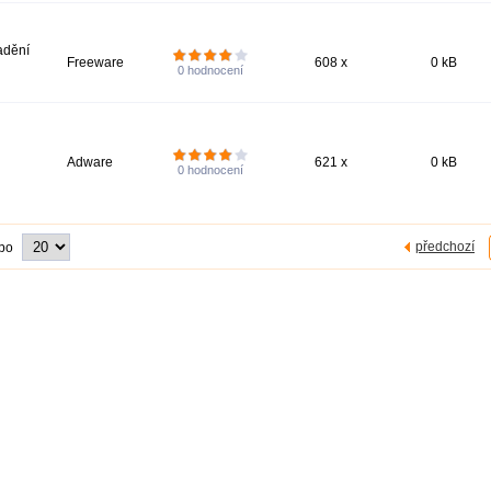
ladění
Freeware
608 x
0 kB
0
hodnocení
Adware
621 x
0 kB
0
hodnocení
předchozí
 po