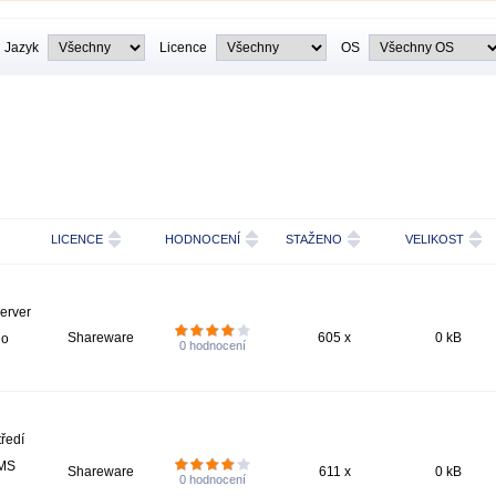
Jazyk
Licence
OS
LICENCE
HODNOCENÍ
STAŽENO
VELIKOST
erver
Shareware
605 x
0 kB
ho
0
hodnocení
ředí
 MS
Shareware
611 x
0 kB
0
hodnocení