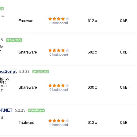
é a
Freeware
612 x
0 kB
0
hodnocení
.5
še
,
Shareware
602 x
0 kB
0
hodnocení
vaScript
5.2.28
(dříve
ářet
mi a
Shareware
630 x
0 kB
ry
0
hodnocení
SP.NET
5.2.25
 s
Trialware
613 x
0 kB
0
hodnocení