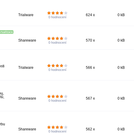
Trialware
624 x
0 kB
0
hodnocení
Shareware
570 x
0 kB
0
hodnocení
sti
Trialware
566 x
0 kB
0
hodnocení
bu,
tů,
Shareware
567 x
0 kB
0
hodnocení
rbu
Shareware
562 x
0 kB
0
hodnocení