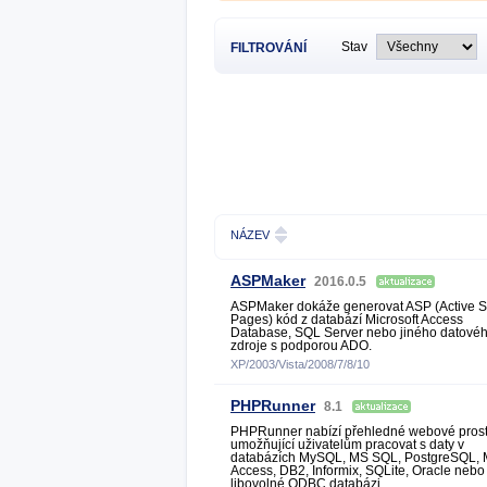
Stav
FILTROVÁNÍ
NÁZEV
ASPMaker
2016.0.5
ASPMaker dokáže generovat ASP (Active S
Pages) kód z databází Microsoft Access
Database, SQL Server nebo jiného datové
zdroje s podporou ADO.
XP/2003/Vista/2008/7/8/10
PHPRunner
8.1
PHPRunner nabízí přehledné webové prost
umožňující uživatelům pracovat s daty v
databázích MySQL, MS SQL, PostgreSQL,
Access, DB2, Informix, SQLite, Oracle nebo
libovolné ODBC databázi.