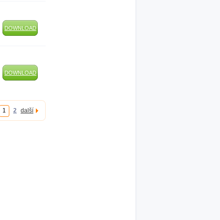
DOWNLOAD
DOWNLOAD
1
2
další