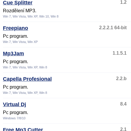
Cue Splitter
1.2
Rozdělení MP3.
Win 7, Win Vista, Win XP, Win 10, Win 8
Freepiano
2.2.2.1 64-bit
Pc program.
Win 7, Win Vista, Win XP
Mp3Jam
1.1.5.1
Pc program.
Win 7, Win Vista, Win XP, Win 8
Capella Profesional
2.2.b
Pc program.
Win 7, Win Vista, Win XP, Win 8
Virtual Dj
8.4
Pc program.
Windows 7/8/10
Free Mp3 Cutter
2.1