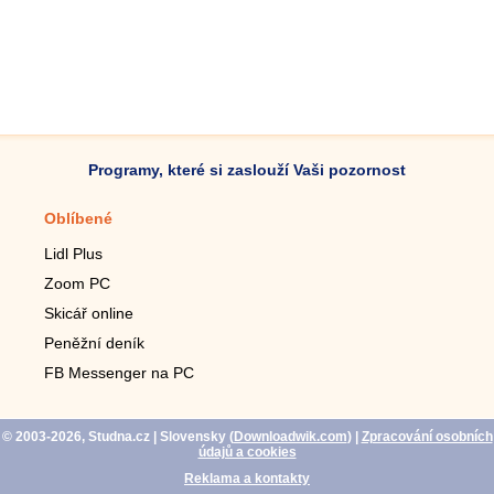
Programy, které si zaslouží Vaši pozornost
Oblíbené
Mobilní aplikace
Lidl Plus
Krokoměr do mobilu
Zoom PC
Lupa do mobilu
Skicář online
Dálkový TV ovladač
Peněžní deník
Živé tapety do mobilu
FB Messenger na PC
Mariáš do mobilu
© 2003-2026, Studna.cz
| Slovensky (
Downloadwik.com
)
|
Zpracování osobních
údajů a cookies
Reklama a kontakty