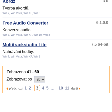
Kordz
3.0
Tvorba akordů.
Win 7, Win Vista, Win XP, Win 8
Free Audio Converter
6.1.0.0
Konverze audio.
Win 7, Win Vista, Win XP, Win 10, Win 8
Multitrackstudio Lite
7.5 64-bit
Nahrávání hudby.
Win 7, Win Vista, Win XP, Win 8
Zobrazeno
41
-
60
Zobrazovat po
1
2
3
4
5
…
10
11
předchozí
další