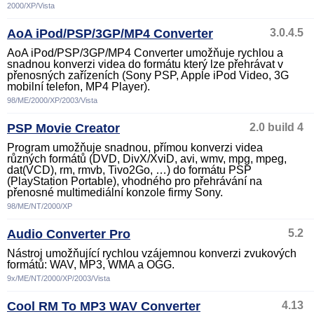
2000/XP/Vista
AoA iPod/PSP/3GP/MP4 Converter
3.0.4.5
AoA iPod/PSP/3GP/MP4 Converter umožňuje rychlou a
snadnou konverzi videa do formátu který lze přehrávat v
přenosných zařízeních (Sony PSP, Apple iPod Video, 3G
mobilní telefon, MP4 Player).
98/ME/2000/XP/2003/Vista
PSP Movie Creator
2.0 build 4
Program umožňuje snadnou, přímou konverzi videa
různých formátů (DVD, DivX/XviD, avi, wmv, mpg, mpeg,
dat(VCD), rm, rmvb, Tivo2Go, …) do formátu PSP
(PlayStation Portable), vhodného pro přehrávání na
přenosné multimediální konzole firmy Sony.
98/ME/NT/2000/XP
Audio Converter Pro
5.2
Nástroj umožňující rychlou vzájemnou konverzi zvukových
formátů: WAV, MP3, WMA a OGG.
9x/ME/NT/2000/XP/2003/Vista
Cool RM To MP3 WAV Converter
4.13