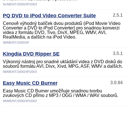
9x/ME/NT/2000/XP/2003
PQ DVD to iPod Video Converter Suite
2.5.1
Cenově výhodný balíček dvou produktů (iPod Movie Video
Converter a DVD to iPod Converter) pro snadnou konverzi
videa z formátu DVD, Tivo, DivX, MPEG, WMV, AVI,
RealMedia, a dalších na iPod Video.
98/ME/NT/2000/XP
Kingdia DVD Ripper SE
3.5.1
Výkonný nástroj pro snadné ukládání videa z DVD disků do
souborů formátu AVI, Divx, Xivd, MPG, ASF, WMV a dalších.
98/ME/NT/2000/XP/2003
Easy Music CD Burner
3.0.94
Easy Music CD Burner umožňuje snadnou tvorbu
zvukových CD přímo z MP3 / OGG / WMA / WAV souborů.
98/ME/NT/2000/XP/2003