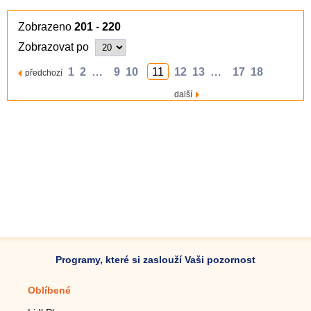
Zobrazeno
201
-
220
Zobrazovat po
1
2
…
9
10
11
12
13
…
17
18
předchozí
další
Programy, které si zaslouží Vaši pozornost
Oblíbené
Mobilní aplikace