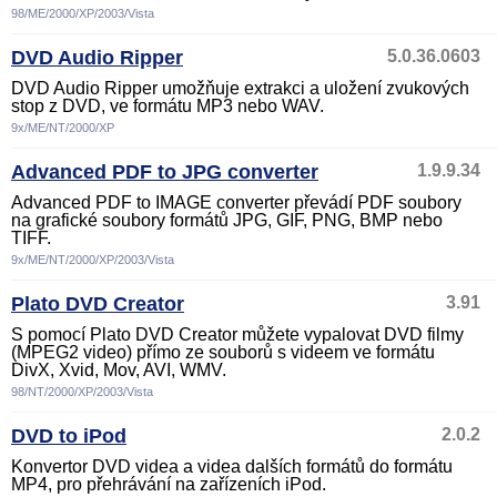
98/ME/2000/XP/2003/Vista
DVD Audio Ripper
5.0.36.0603
DVD Audio Ripper umožňuje extrakci a uložení zvukových
stop z DVD, ve formátu MP3 nebo WAV.
9x/ME/NT/2000/XP
Advanced PDF to JPG converter
1.9.9.34
Advanced PDF to IMAGE converter převádí PDF soubory
na grafické soubory formátů JPG, GIF, PNG, BMP nebo
TIFF.
9x/ME/NT/2000/XP/2003/Vista
Plato DVD Creator
3.91
S pomocí Plato DVD Creator můžete vypalovat DVD filmy
(MPEG2 video) přímo ze souborů s videem ve formátu
DivX, Xvid, Mov, AVI, WMV.
98/NT/2000/XP/2003/Vista
DVD to iPod
2.0.2
Konvertor DVD videa a videa dalších formátů do formátu
MP4, pro přehrávání na zařízeních iPod.