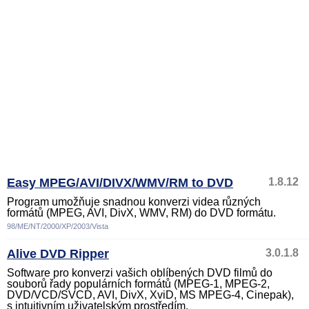
Easy MPEG/AVI/DIVX/WMV/RM to DVD
1.8.12
Program umožňuje snadnou konverzi videa různých
formátů (MPEG, AVI, DivX, WMV, RM) do DVD formátu.
98/ME/NT/2000/XP/2003/Vista
Alive DVD Ripper
3.0.1.8
Software pro konverzi vašich oblíbených DVD filmů do
souborů řady populárních formátů (MPEG-1, MPEG-2,
DVD/VCD/SVCD, AVI, DivX, XviD, MS MPEG-4, Cinepak),
s intuitivním uživatelským prostředím.