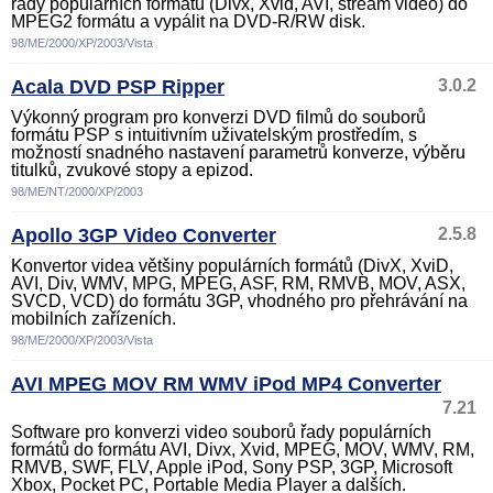
řady populárních formátů (Divx, Xvid, AVI, stream video) do
MPEG2 formátu a vypálit na DVD-R/RW disk.
98/ME/2000/XP/2003/Vista
Acala DVD PSP Ripper
3.0.2
Výkonný program pro konverzi DVD filmů do souborů
formátu PSP s intuitivním uživatelským prostředím, s
možností snadného nastavení parametrů konverze, výběru
titulků, zvukové stopy a epizod.
98/ME/NT/2000/XP/2003
Apollo 3GP Video Converter
2.5.8
Konvertor videa většiny populárních formátů (DivX, XviD,
AVI, Div, WMV, MPG, MPEG, ASF, RM, RMVB, MOV, ASX,
SVCD, VCD) do formátu 3GP, vhodného pro přehrávání na
mobilních zařízeních.
98/ME/2000/XP/2003/Vista
AVI MPEG MOV RM WMV iPod MP4 Converter
7.21
Software pro konverzi video souborů řady populárních
formátů do formátu AVI, Divx, Xvid, MPEG, MOV, WMV, RM,
RMVB, SWF, FLV, Apple iPod, Sony PSP, 3GP, Microsoft
Xbox, Pocket PC, Portable Media Player a dalších.