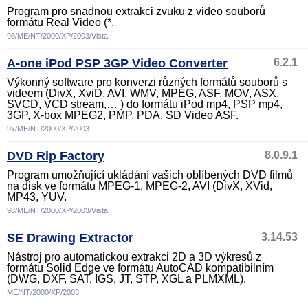
Program pro snadnou extrakci zvuku z video souborů
formátu Real Video (*.
98/ME/NT/2000/XP/2003/Vista
A-one iPod PSP 3GP Video Converter
6.2.1
Výkonný software pro konverzi různých formátů souborů s
videem (DivX, XviD, AVI, WMV, MPEG, ASF, MOV, ASX,
SVCD, VCD stream,… ) do formátu iPod mp4, PSP mp4,
3GP, X-box MPEG2, PMP, PDA, SD Video ASF.
9x/ME/NT/2000/XP/2003
DVD Rip Factory
8.0.9.1
Program umožňující ukládání vašich oblíbených DVD filmů
na disk ve formátu MPEG-1, MPEG-2, AVI (DivX, XVid,
MP43, YUV.
98/ME/NT/2000/XP/2003/Vista
SE Drawing Extractor
3.14.53
Nástroj pro automatickou extrakci 2D a 3D výkresů z
formátu Solid Edge ve formátu AutoCAD kompatibilním
(DWG, DXF, SAT, IGS, JT, STP, XGL a PLMXML).
ME/NT/2000/XP/2003