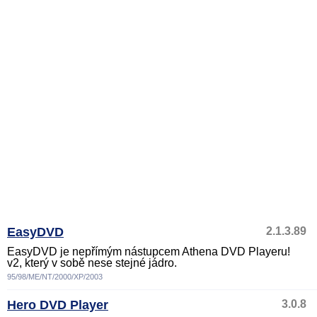
EasyDVD
2.1.3.89
EasyDVD je nepřímým nástupcem Athena DVD Playeru!
v2, který v sobě nese stejné jádro.
95/98/ME/NT/2000/XP/2003
Hero DVD Player
3.0.8