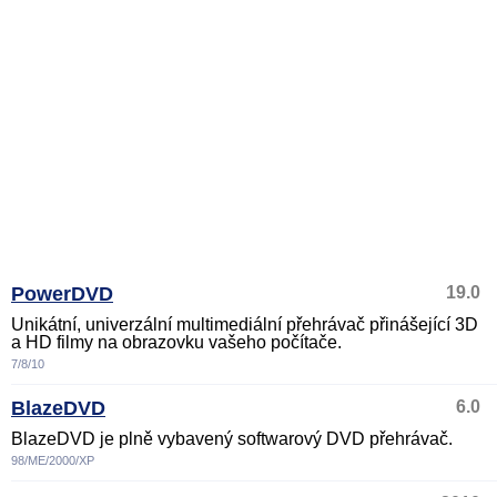
PowerDVD
19.0
Unikátní, univerzální multimediální přehrávač přinášející 3D
a HD filmy na obrazovku vašeho počítače.
7/8/10
BlazeDVD
6.0
BlazeDVD je plně vybavený softwarový DVD přehrávač.
98/ME/2000/XP