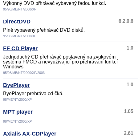
Výkonný DVD přhrávač vybavený řadou funkcí.
95/98/ME/NT/2000/XP
DirectDVD
6.2.0.6
Plně vybavený přehrávač DVD disků.
95/98/ME/NT/2000/XP
FF CD Player
1.0
Jednoduchý CD přehrávač postavený na zvukovém
systému FMOD a nevyužívající pro přehrávání funkcí
Windows.
95/98/ME/NT/2000/XP/2003
ByePlayer
1.0
ByePlayer prehráva cd-čká.
98/ME/NT/2000/XP
MPT player
1.05
98/ME/NT/2000/XP
Axialis AX-CDPlayer
2.61