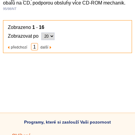
obalů na CD, podporou obsluhy více CD-ROM mechanik.
95/98/NT
Zobrazeno
1
-
16
Zobrazovat po
1
předchozí
další
Programy, které si zaslouží Vaši pozornost