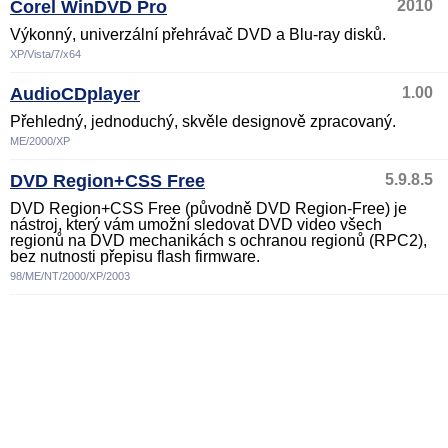
Corel WinDVD Pro
2010
Výkonný, univerzální přehrávač DVD a Blu-ray disků.
XP/Vista/7/x64
AudioCDplayer
1.00
Přehledný, jednoduchý, skvěle designově zpracovaný.
ME/2000/XP
DVD Region+CSS Free
5.9.8.5
DVD Region+CSS Free (původně DVD Region-Free) je
nástroj, který vám umožní sledovat DVD video všech
regionů na DVD mechanikách s ochranou regionů (RPC2),
bez nutnosti přepisu flash firmware.
98/ME/NT/2000/XP/2003