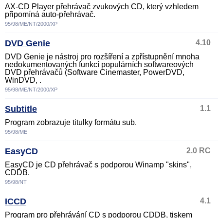
AX-CD Player přehrávač zvukových CD, který vzhledem
připomíná auto-přehrávač.
95/98/ME/NT/2000/XP
DVD Genie
4.10
DVD Genie je nástroj pro rozšíření a zpřístupnění mnoha
nedokumentovaných funkcí populárních softwareových
DVD přehrávačů (Software Cinemaster, PowerDVD,
WinDVD, .
95/98/ME/NT/2000/XP
Subtitle
1.1
Program zobrazuje titulky formátu sub.
95/98/ME
EasyCD
2.0 RC
EasyCD je CD přehrávač s podporou Winamp "skins",
CDDB.
95/98/NT
ICCD
4.1
Program pro přehrávání CD s podporou CDDB, tiskem