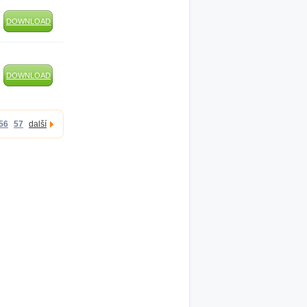
DOWNLOAD
DOWNLOAD
56
57
další