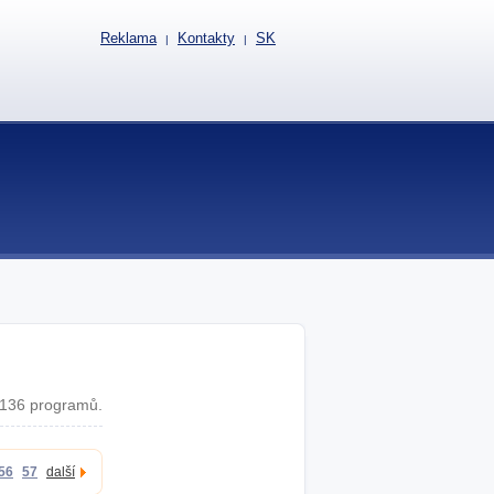
Reklama
Kontakty
SK
|
|
136 programů.
56
57
další