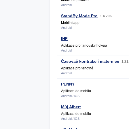
Mobilná aplikácia
Android
StandBy Mode Pro
1.4.296
Mobilní app
Android
IHF
Aplikace pro fanoušky hokeja
Android
Časovač kontrakcií maternice
1.21
Aplikace pro tehotné
Android
PENNY
Aplikace do mobilu
Android / iOS
Můj Albert
Aplikace do mobilu
Android / iOS