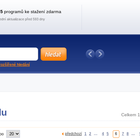
35
programů ke stažení zdarma
ední aktualizace před 593 dny
ozšířené hledání
lu
Celkem 1
předchozí
1
2
…
4
5
6
7
8
…
 po