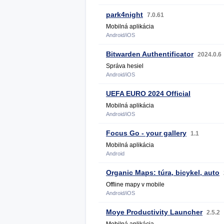
park4night
7.0.61
Mobilná aplikácia
Android/iOS
Bitwarden Authentificator
2024.0.6
Správa hesiel
Android/iOS
UEFA EURO 2024 Official
Mobilná aplikácia
Android/iOS
Focus Go - your gallery
1.1
Mobilná aplikácia
Android
Organic Maps: túra, bicykel, auto
Offline mapy v mobile
Android/iOS
Moye Productivity Launcher
2.5.2