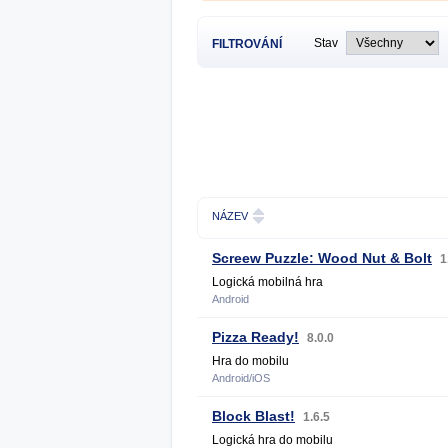
Stav
FILTROVÁNÍ
NÁZEV
Screew Puzzle: Wood Nut & Bolt
1
Logická mobilná hra
Android
Pizza Ready!
8.0.0
Hra do mobilu
Android/iOS
Block Blast!
1.6.5
Logická hra do mobilu