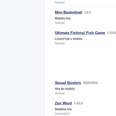
Android
Mini Basketball
1.6.5
Mobilní hra
Android
Ultimate Fishing! Fish Game
1.02.
Lovení ryb v mobilu
Android
Squad Busters
50261004
Hra do mobilu
Android
Zen Word
1.43.0
Mobilná hra
Android/iOS