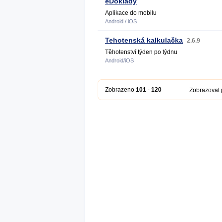
eDoklady
Aplikace do mobilu
Android / iOS
Tehotenská kalkulačka
2.6.9
Těhotenství týden po týdnu
Android/iOS
Zobrazeno
101
-
120
Zobrazovat