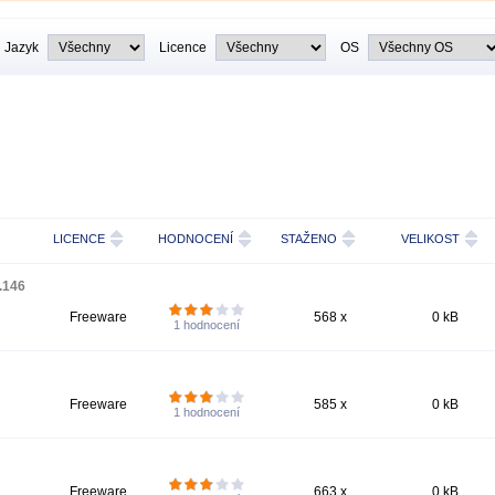
Jazyk
Licence
OS
LICENCE
HODNOCENÍ
STAŽENO
VELIKOST
.146
Freeware
568 x
0 kB
1
hodnocení
Freeware
585 x
0 kB
1
hodnocení
Freeware
663 x
0 kB