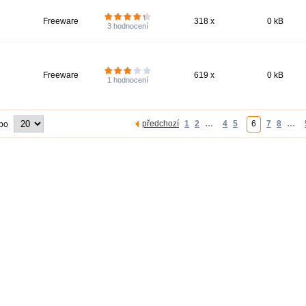
Freeware
318 x
0 kB
3
hodnocení
Freeware
619 x
0 kB
1
hodnocení
předchozí
1
2
…
4
5
6
7
8
…
 po