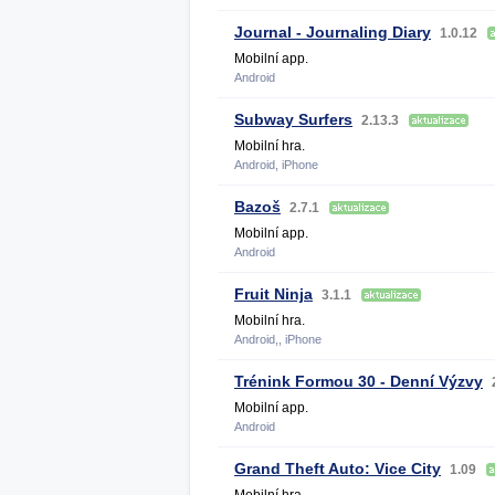
Journal - Journaling Diary
1.0.12
Mobilní app.
Android
Subway Surfers
2.13.3
Mobilní hra.
Android, iPhone
Bazoš
2.7.1
Mobilní app.
Android
Fruit Ninja
3.1.1
Mobilní hra.
Android,, iPhone
Trénink Formou 30 - Denní Výzvy
Mobilní app.
Android
Grand Theft Auto: Vice City
1.09