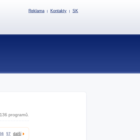
Reklama
Kontakty
SK
|
|
136 programů.
56
57
další