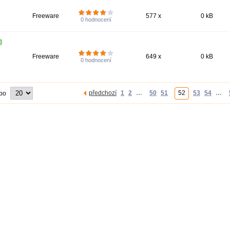
Freeware
577 x
0 kB
0
hodnocení
Freeware
649 x
0 kB
0
hodnocení
předchozí
1
2
…
50
51
52
53
54
…
 po