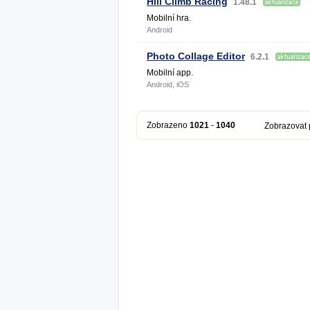
Hill Climb Racing
1.48.1
Mobilní hra.
Android
Photo Collage Editor
6.2.1
Mobilní app.
Android, iOS
Zobrazeno
1021
-
1040
Zobrazovat