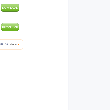
DOWNLOAD
DOWNLOAD
56
57
další