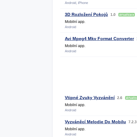
Android, iPhone
3D Rozložení Pokojů
1.0
Mobilní app.
Android
Avi Mpeg4 Mkv Format Converter
Mobilní app.
Android
Vtipné Zvuky Vyzvánění
2.6
Mobilní app.
Android
Vyzváněcí Melodie Do Mobilu
7.2.
Mobilní app.
Android