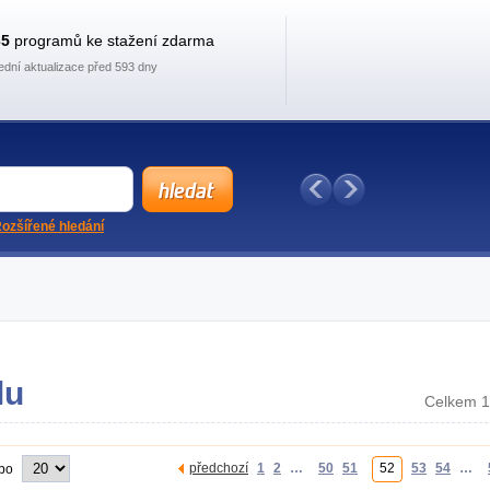
35
programů ke stažení zdarma
ední aktualizace před 593 dny
ozšířené hledání
lu
Celkem 1
předchozí
1
2
…
50
51
52
53
54
…
 po