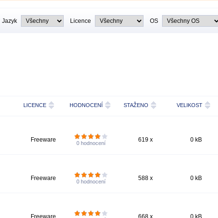
Jazyk
Licence
OS
LICENCE
HODNOCENÍ
STAŽENO
VELIKOST
Freeware
619 x
0 kB
0
hodnocení
Freeware
588 x
0 kB
0
hodnocení
Freeware
668 x
0 kB