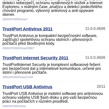
detekci nebezpečí, ochranu systémových složek a Internet
Exploreru, v reálném čase, analýzu a detekci podezřelého
chování programů, výkonný antivirový a anti-spyware
skener.
2000/XP/2003/Vista/7
TrustPort Antivirus 2011
11.0.0.4606
TrustPort Antivirus je kompaktní bezpečnostní software,
zajišťující spolehlivou ochranu stolních i přenosných
počítačů před škodlivými kódy.
2000/XP/2003/Vista/2008/7
TrustPort Internet Security 2011
11.0.0.4606
TrustPortInternet Security je komplexní softwarové řešení
pro bezpečnost dat a internetové komunikace, určené pro
stolní i přenosné počítače.
2000/XP/2003/Vista/7/x64
TrustPort USB Antivirus
2011
TrustPort USB Antivirus je mobilní software pro antivirovou
ochranu vašeho USB flash disku a pro vaši bezpečnou
práci na počítačích v různém prostředí.
2000/XP/2003/Vista