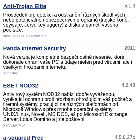
Anti-Trojan Elite
5.1.3
Prostředek pro detekci a odstranění různých škodlivých
nebo potenciálně nebezpečných programů (trojské koně,
spyware, červi, keyloggery) z disku a paměti vašeho
počítače.
98/ME/2000/XP/2003/Vista/7
Panda Internet Security
2011
Nová verzia je kompletné bezpečnostné riešenie, ktoré
dokonale chráni vaše PC a údaje nielen pred vírusmi, ale i
všetkými hrozbami internetu.
XP/Vista/7
ESET NOD32
4.2.40
Antivirový systém NOD32 nabízí dobře vyváženou,
vynikající ochranu proti hrozbám ohrožujícím váš počítač a
firemní systémy, pracující na různých platformách od
Microsoft Windows přes mnohé operační systémy
UNIX/Linux, Novell, MS DOS, až po Microsoft Exchange
Server, Lotus Domino a jiné poštovní
XP/Vista/7/x64
a-squared Free
4.5.0.27c