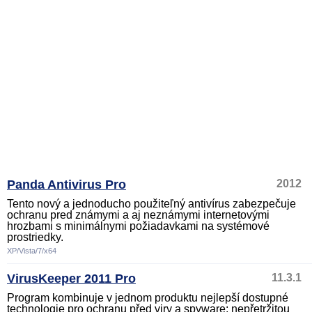
Panda Antivirus Pro
2012
Tento nový a jednoducho použiteľný antivírus zabezpečuje
ochranu pred známymi a aj neznámymi internetovými
hrozbami s minimálnymi požiadavkami na systémové
prostriedky.
XP/Vista/7/x64
VirusKeeper 2011 Pro
11.3.1
Program kombinuje v jednom produktu nejlepší dostupné
technologie pro ochranu před viry a spyware: nepřetržitou