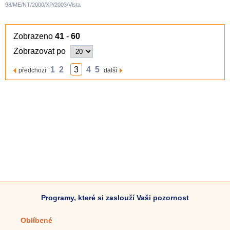
98/ME/NT/2000/XP/2003/Vista
Zobrazeno
41
-
60
Zobrazovat po
1
2
3
4
5
předchozí
další
Programy, které si zaslouží Vaši pozornost
Oblíbené
Mobilní aplikace