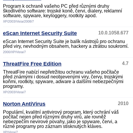
Program k ochraně vašeho PC před různými druhy
škodlivého software: trojské koně, červi, dialery, reklamní
software, spyware, keyloggery, rootkity apod.
XP/2003/Vista/2008/7
eScan Internet Security Suite
10.0.1058.677
eScan Internet Security Suite je balík nástrojů pro ochranu
před viry, nevhodným obsahem, hackery a ztrátou soukromí.
2000/XP/Vista/7
ThreatFire Free Edition
4.7
ThreatFire nabízí nepřetržitou ochranu vašeho počítače
před známými i dosud neobjevenými viry, červy, trojskými
koňmi, rootkity, spyware, adware a dalšími nebezpečnými
programy.
XP/2003/Vista/7
Norton AntiVirus
2010
Populární, kvalitní antivirový program, který ochrání váš
počítač nejen před různými druhy virů, ale rovněž
nebezpečím nevirové povahy, jako je spyware, červi, a
různé programy pro záznam stisknutých kláves.
XP/Vista/7