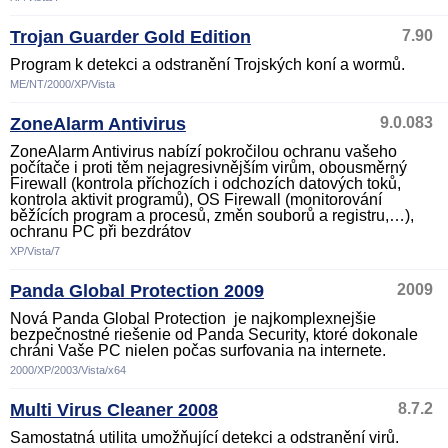
Trojan Guarder Gold Edition
7.90
Program k detekci a odstranění Trojských koní a wormů.
ME/NT/2000/XP/Vista
ZoneAlarm Antivirus
9.0.083
ZoneAlarm Antivirus nabízí pokročilou ochranu vašeho
počítače i proti těm nejagresivnějším virům, obousměrný
Firewall (kontrola příchozích i odchozích datových toků,
kontrola aktivit programů), OS Firewall (monitorování
běžících program a procesů, změn souborů a registru,…),
ochranu PC při bezdrátov
XP/Vista/7
Panda Global Protection 2009
2009
Nová Panda Global Protection je najkomplexnejšie
bezpečnostné riešenie od Panda Security, ktoré dokonale
chráni Vaše PC nielen počas surfovania na internete.
2000/XP/2003/Vista/x64
Multi Virus Cleaner 2008
8.7.2
Samostatná utilita umožňující detekci a odstranění virů.