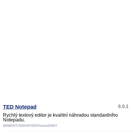
TED Notepad
6.0.1
Rychlý textový editor je kvalitní náhradou standardního
Notepadu.
98/ME/NT/2000/XP/2003/Vista/2008/7