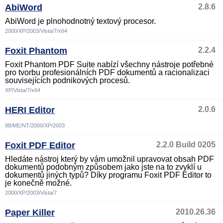
AbiWord
2.8.6
AbiWord je plnohodnotný textový procesor.
2000/XP/2003/Vista/7/x64
Foxit Phantom
2.2.4
Foxit Phantom PDF Suite nabízí všechny nástroje potřebné
pro tvorbu profesionálních PDF dokumentů a racionalizaci
souvisejících podnikových procesů.
XP/Vista/7/x64
HERI Editor
2.0.6
98/ME/NT/2000/XP/2003
Foxit PDF Editor
2.2.0 Build 0205
Hledáte nástroj který by vám umožnil upravovat obsah PDF
dokumentů podobným způsobem jako jste na to zvyklí u
dokumentů jiných typů? Díky programu Foxit PDF Editor to
je konečně možné.
2000/XP/2003/Vista/7
Paper Killer
2010.26.36