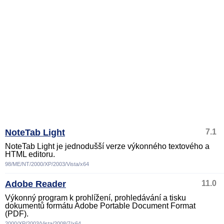
NoteTab Light
7.1
NoteTab Light je jednodušší verze výkonného textového a
HTML editoru.
98/ME/NT/2000/XP/2003/Vista/x64
Adobe Reader
11.0
Výkonný program k prohlížení, prohledávání a tisku
dokumentů formátu Adobe Portable Document Format
(PDF).
2000/XP/2003/Vista/2008/7/x64