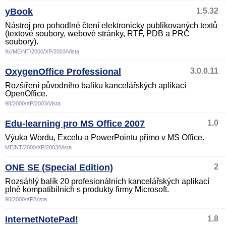
yBook
1.5.32
Nástroj pro pohodlné čtení elektronicky publikovaných textů
(textové soubory, webové stránky, RTF, PDB a PRC
soubory).
9x/ME/NT/2000/XP/2003/Vista
OxygenOffice Professional
3.0.0.11
Rozšíření původního balíku kancelářských aplikací
OpenOffice.
98/2000/XP/2003/Vista
Edu-learning pro MS Office 2007
1.0
Výuka Wordu, Excelu a PowerPointu přímo v MS Office.
ME/NT/2000/XP/2003/Vista
ONE SE (Special Edition)
2
Rozsáhlý balík 20 profesionálních kancelářských aplikací
plně kompatibilních s produkty firmy Microsoft.
98/2000/XP/Vista
InternetNotePad!
1.8