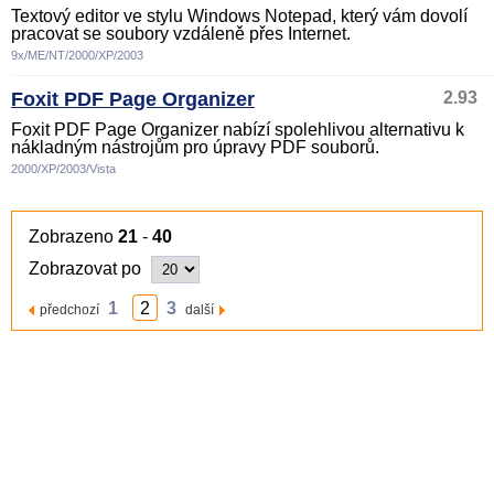
Textový editor ve stylu Windows Notepad, který vám dovolí
pracovat se soubory vzdáleně přes Internet.
9x/ME/NT/2000/XP/2003
Foxit PDF Page Organizer
2.93
Foxit PDF Page Organizer nabízí spolehlivou alternativu k
nákladným nástrojům pro úpravy PDF souborů.
2000/XP/2003/Vista
Zobrazeno
21
-
40
Zobrazovat po
1
2
3
předchozí
další