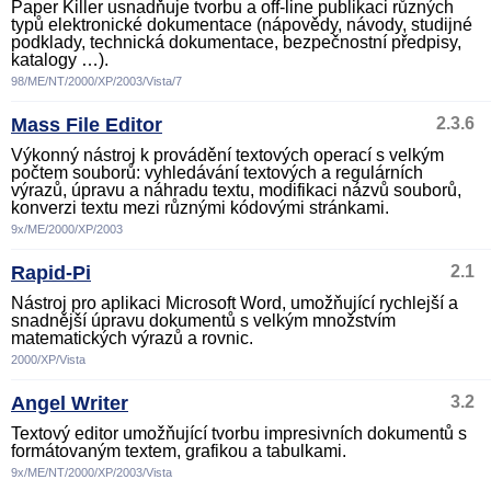
Paper Killer usnadňuje tvorbu a off-line publikaci různých
typů elektronické dokumentace (nápovědy, návody, studijné
podklady, technická dokumentace, bezpečnostní předpisy,
katalogy …).
98/ME/NT/2000/XP/2003/Vista/7
Mass File Editor
2.3.6
Výkonný nástroj k provádění textových operací s velkým
počtem souborů: vyhledávání textových a regulárních
výrazů, úpravu a náhradu textu, modifikaci názvů souborů,
konverzi textu mezi různými kódovými stránkami.
9x/ME/2000/XP/2003
Rapid-Pi
2.1
Nástroj pro aplikaci Microsoft Word, umožňující rychlejší a
snadnější úpravu dokumentů s velkým množstvím
matematických výrazů a rovnic.
2000/XP/Vista
Angel Writer
3.2
Textový editor umožňující tvorbu impresivních dokumentů s
formátovaným textem, grafikou a tabulkami.
9x/ME/NT/2000/XP/2003/Vista