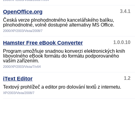
OpenOffice.org
3.4.1
Česká verze plnohodnotného kancelářského balíku,
plnohodnotné, volně dostupné alternativy MS Office.
2000/XP/2003/Vista/2008/7
Hamster Free eBook Converter
1.0.0.10
Program umožňuje snadnou konverzi elektronických knih
libovolného eBook formátu do formátu podporovaného
vaším zařízením.
2000/XP/2003/Vista/7/x64
iText Editor
1.2
Textový prohlížeč a editor pro dolování textů z internetu.
XP/2003/Vista/2008/7