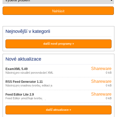
Nejnovější v kategorii
další nové programy »
Nové aktualizace
Shareware
ExamXML 5.49
Nástroj pro vizuální porovnávání XML
0 kB
souborů.
Shareware
RSS Feed Generator 1.11
Nástroj pro snadnou tvorbu, editaci a
0 kB
publikování informací prostřednictvím
RSS kanálů, bez nároků na znalost RSS
Shareware
a XML formátů.
Feed Editor Lite 2.9
Feed Editor umožňuje tvorbu
0 kB
profesionálních RSS informačních
kanálů, bez potřeby znalosti
komplikované RSS technologie.
další aktualizace »