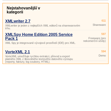
Nejstahovanější v
kategorii
XMLwriter 2.7
611
Shareware
XMLwriter je jeden z nejlepších XML editorů na sharewarovém
trhu.
XMLSpy Home Edition 2005 Service
597
Pack 1
Freeware (pro
nekomerční účely)
XML Spy je integrované vývojové prostředí (IDE) pro XML.
VorteXML 2.1
594
Demo
VorteXML umožňuje rychlou extrakci, převod a export
platného XML z libovolného textového datového výstupu
(reporty, faktury, log soubory, HTML).