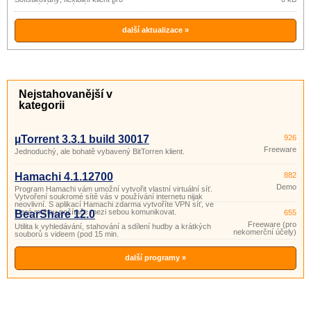
vyhledávání a sdílení souborů v P2P
(gpl)
sítích eDonkey2000, Gnutella, BitTorrent
a Gnutella2 (G2).
další aktualizace »
Nejstahovanější v
kategorii
µTorrent 3.3.1 build 30017
926
Freeware
Jednoduchý, ale bohatě vybavený BitTorren klient.
Hamachi 4.1.12700
882
Demo
Program Hamachi vám umožní vytvořit vlastní virtuální síť.
Vytvoření soukromé sítě vás v používání internetu nijak
neovlivní. S aplikací Hamachi zdarma vytvoříte VPN síť, ve
které mohou počítače mezi sebou komunikovat.
BearShare 12.0
655
Freeware (pro
Utilita k vyhledávání, stahování a sdílení hudby a krátkých
nekomerční účely)
souborů s videem (pod 15 min.
další programy »