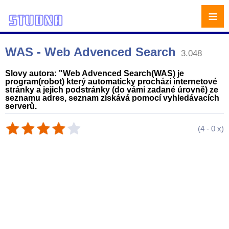
≡
WAS - Web Advenced Search
3.048
Slovy autora: "Web Advenced Search(WAS) je
program(robot) který automaticky prochází internetové
stránky a jejich podstránky (do vámi zadané úrovně) ze
seznamu adres, seznam získává pomocí vyhledávacích
serverů.
(
4
-
0
x)