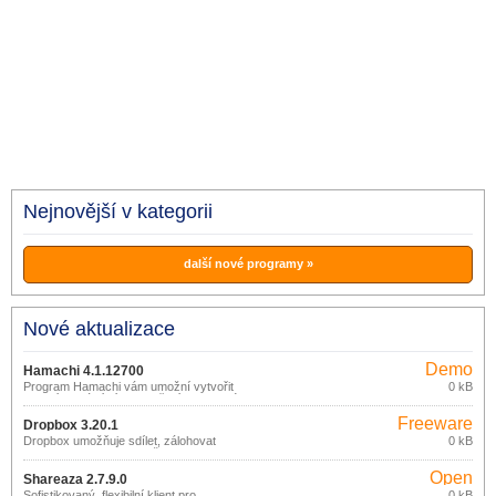
Nejnovější v kategorii
další nové programy »
Nové aktualizace
Demo
Hamachi 4.1.12700
Program Hamachi vám umožní vytvořit
0 kB
vlastní virtuální síť. Vytvoření soukromé
sítě vás v používání internetu nijak
Freeware
neovlivní. S aplikací Hamachi zdarma
Dropbox 3.20.1
vytvoříte VPN síť, ve které mohou
Dropbox umožňuje sdílet, zálohovat
0 kB
počítače mezi sebou komunikovat.
nebo synchronizovat vaše soubory
prostřednictvím online služby (zdarma
Open
do 2GB dat).
Shareaza 2.7.9.0
source
Sofistikovaný, flexibilní klient pro
0 kB