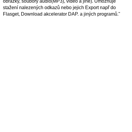
obrázky, soubory audio(MP3), video a jiné). Umožňuje
stažení nalezených odkazů nebo jejich Export např do
Flasget, Download akcelerator DAP. a jiných programů."