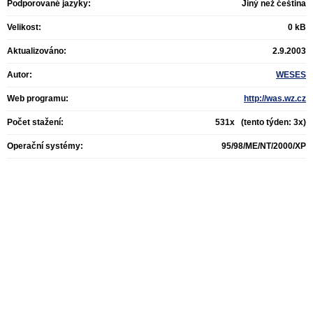
Podporované jazyky:
Jiný než čeština
Velikost:
0 kB
Aktualizováno:
2.9.2003
Autor:
WESES
Web programu:
http://was.wz.cz
Počet stažení:
531x (tento týden: 3x)
Operační systémy:
95/98/ME/NT/2000/XP