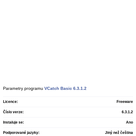
Parametry programu
VCatch Basic
6.3.1.2
Licence:
Freeware
Číslo verze:
6.3.1.2
Instaluje se:
Ano
Podporované jazyky:
Jiný než čeština