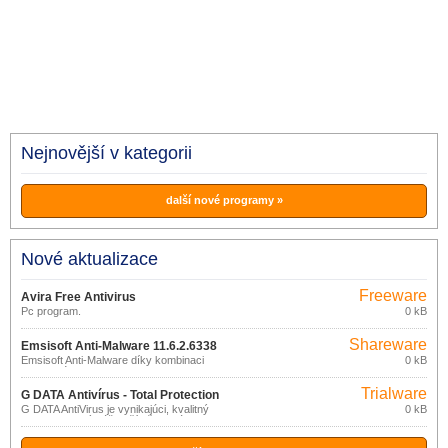
Nejnovější v kategorii
další nové programy »
Nové aktualizace
Freeware
Avira Free Antivirus
(pro
Pc program.
0 kB
15.0.2010.2003
nekomerční
účely)
Shareware
Emsisoft Anti-Malware 11.6.2.6338
Emsisoft Anti-Malware díky kombinaci
0 kB
antivirového a anti-malware skeneru
umožňuje ochranu PC před různými
Trialware
druhy škodlivého software: trojské koně,
G DATA Antivírus - Total Protection
červy, dialery, reklamní software,
G DATA AntiVirus je vynikajúci, kvalitný
0 kB
15.2
spyware, keyloggery, rootkity apod.
program, ktorý váš počítač ochráni pred
vírusmi, červami, rootkitmi, spywarom,
dialermi, trójskymi koňmi a inými