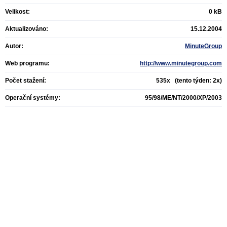
Velikost:
0 kB
Aktualizováno:
15.12.2004
Autor:
MinuteGroup
Web programu:
http://www.minutegroup.com
Počet stažení:
535x (tento týden: 2x)
Operační systémy:
95/98/ME/NT/2000/XP/2003