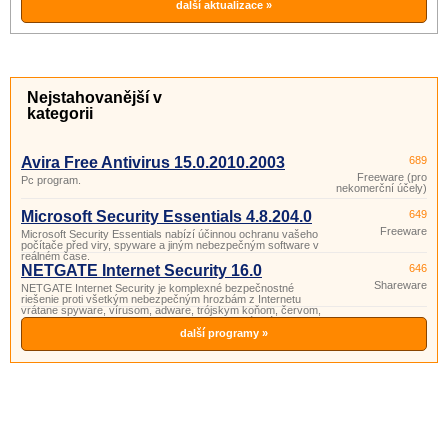
škodlivým aplikáciami.
další aktualizace »
Nejstahovanější v
kategorii
Avira Free Antivirus 15.0.2010.2003
689
Freeware (pro
Pc program.
nekomerční účely)
Microsoft Security Essentials 4.8.204.0
649
Freeware
Microsoft Security Essentials nabízí účinnou ochranu vašeho
počítače před viry, spyware a jiným nebezpečným software v
reálném čase.
NETGATE Internet Security 16.0
646
Shareware
NETGATE Internet Security je komplexné bezpečnostné
riešenie proti všetkým nebezpečným hrozbám z Internetu
vrátane spyware, vírusom, adware, trójskym koňom, červom,
rootkitom, phishingu, spamu a hakerom pozostávajúci z anti-
spyware, anti-vírus, anti-spam, anti-rootkit, anti-phishing a
další programy »
firewall techn