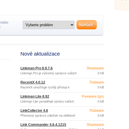
který 
webové
 nebo
.
Nové aktualizace
Linkman Pro 8.9.7.6
Shareware
Linkman Pro je výkonný správce vašich
0 kB
odkazů (záložek) na oblíbené webové
stránky.
RecentX 4.0.12
Trialware
RecentX umožňuje rychlý přístup k
0 kB
vašim dokumentům, složkám,
programům, historii navštívených
Linkman Lite 8.92
Freeware (pro
internetových stránek, oblíbeným
nekomerční
webovým stránkám, apod.
Linkman Lite usnadňuje správu vašich
0 kB
účely)
odkazů (záložek) na oblíbené webové
stránky.
LinkCollector 4.6
Trialware
Přenosný správce záložek na oblíbené
0 kB
webové stránky.
Link Commander 4.6.4.1215
Shareware