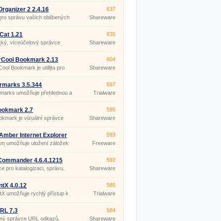
 stránky.
nekomerční
účely)
rganizer 2 2.4.16
637
a pro správu vašich oblíbených
Shareware
ů na webové stránky.
Cat 1.21
635
cký, víceúčelový správce
Shareware
 na oblíbené webové stránky
ek).
rCool Bookmark 2.13
604
ool Bookmark je utillita pro
Shareware
u záložek (bookmarků) na
 stránky a automatizaci
vání webových formulářů.
rmarks 3.5.344
597
marks umožňuje přehlednou a
Trialware
u organizaci URL záložek.
ookmark 2.7
595
kmark je vizuální správce
Shareware
k, umožňující ke každé
e uložit snímek příslušné
 stránky.
mber Internet Explorer
593
rter 1.03
am umožňuje uložení záložek
Freeware
žeče Internet Explorer do
ru formátu PDF, CHM nebo
.
Commander 4.6.4.1215
592
ce pro katalogizaci, správu,
Shareware
, synchronizaci a verifikaci
ých záložek a odkazů na
né webové stránky.
tX 4.0.12
585
X umožňuje rychlý přístup k
Trialware
 dokumentům, složkám,
mům, historii navštívených
etových stránek, oblíbeným
RL 7.3
584
ým stránkám, apod.
ný správce URL odkazů,
Shareware