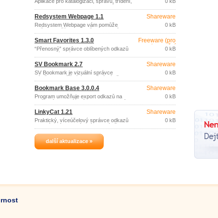
Aplikace pro katalogizaci, správu, třídění,
0 kB
synchronizaci a verifikaci webových
záložek a odkazů na oblíbené webové
Redsystem Webpage 1.1
Shareware
stránky.
Redsystem Webpage vám pomůže
0 kB
udělat si pořádek ve vašich webových
stránkách.
Smart Favorites 1.3.0
Freeware (pro
nekomerční
“Přenosný” správce oblíbených odkazů
0 kB
účely)
na webové stránky.
SV Bookmark 2.7
Shareware
SV Bookmark je vizuální správce
0 kB
záložek, umožňující ke každé záložce
uložit snímek příslušné webové stránky.
Bookmark Base 3.0.0.4
Shareware
Program umožňuje export odkazů na
0 kB
oblíbené webové stránky z internetového
prohlížeče do databáze a opačně, import
LinkyCat 1.21
Shareware
odkazů z databáze do prohlížeče,
včetně ověření platnosti odkazů.
Praktický, víceúčelový správce odkazů
0 kB
na oblíbené webové stránky (záložek).
další aktualizace »
ornost