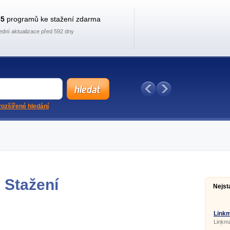
35
programů ke stažení zdarma
ední aktualizace před 592 dny
ozšířené hledání
 Stažení
Nejst
Linkm
Linkma
vašich