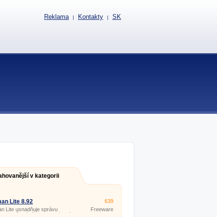
Reklama
Kontakty
SK
|
|
ahovanější v kategorii
an Lite 8.92
639
n Lite usnadňuje správu
Freeware
 odkazů (záložek) na oblíbené
(pro