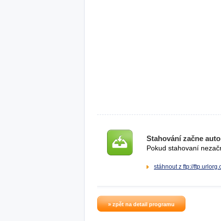
Stahování začne auto
Pokud stahovaní nezačne
stáhnout z ftp://ftp.urlorg
» zpět na detail programu