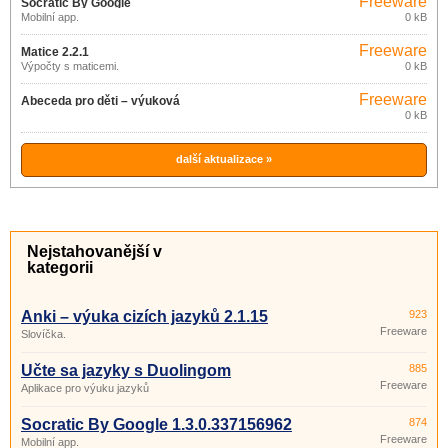
Freeware
Socratic By Google
Mobilní app.
0 kB
1.3.0.337156962
Freeware
Matice 2.2.1
Výpočty s maticemi.
0 kB
Freeware
Abeceda pro děti – výuková
0 kB
aplikace 2.26
další aktualizace »
Nejstahovanější v
kategorii
Anki – výuka cizích jazyků 2.1.15
923
Freeware
Slovíčka.
Učte sa jazyky s Duolingom
885
Freeware
Aplikace pro výuku jazyků
Socratic By Google 1.3.0.337156962
874
Freeware
Mobilní app.