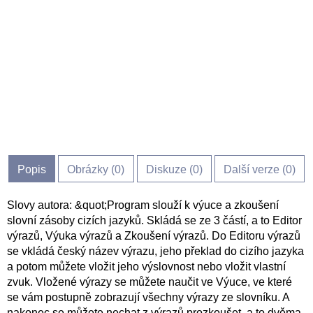
Popis
Obrázky (
0
)
Diskuze (
0
)
Další verze (0)
Slovy autora: &quot;Program slouží k výuce a zkoušení
slovní zásoby cizích jazyků. Skládá se ze 3 částí, a to Editor
výrazů, Výuka výrazů a Zkoušení výrazů. Do Editoru výrazů
se vkládá český název výrazu, jeho překlad do cizího jazyka
a potom můžete vložit jeho výslovnost nebo vložit vlastní
zvuk. Vložené výrazy se můžete naučit ve Výuce, ve které
se vám postupně zobrazují všechny výrazy ze slovníku. A
nakonec se můžete nechat z výrazů prozkoušet, a to dvěma