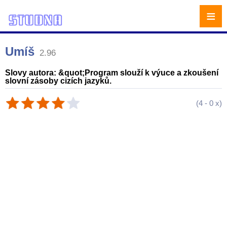
≡
Umíš
2.96
Slovy autora: &quot;Program slouží k výuce a zkoušení
slovní zásoby cizích jazyků.
(
4
-
0
x)