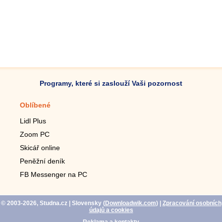
Programy, které si zaslouží Vaši pozornost
Oblíbené
Mobilní aplikace
Lidl Plus
Krokoměr do mobilu
Zoom PC
Lupa do mobilu
Skicář online
Dálkový TV ovladač
Peněžní deník
Živé tapety do mobilu
FB Messenger na PC
Mariáš do mobilu
© 2003-2026, Studna.cz
| Slovensky (
Downloadwik.com
)
|
Zpracování osobních
údajů a cookies