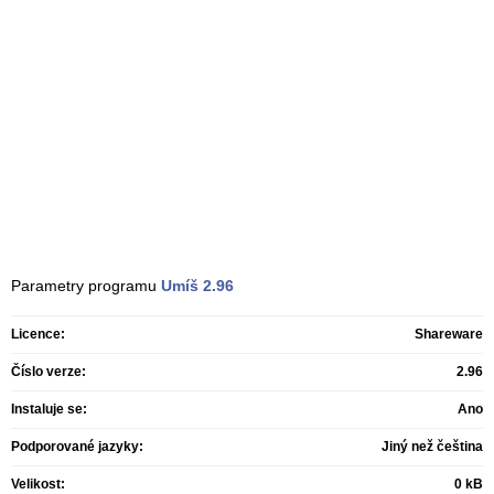
Parametry programu
Umíš
2.96
Licence:
Shareware
Číslo verze:
2.96
Instaluje se:
Ano
Podporované jazyky:
Jiný než čeština
Velikost:
0 kB