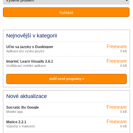
Nejnovější v kategorii
Freeware
Učte sa jazyky s Duolingom
Aplikace pro výuku jazyků
0 kB
Freeware
Imprint: Learn Visually 2.6.1
Vzdělávací mobilní aplikace
0 kB
další nové programy »
Nové aktualizace
Freeware
Socratic By Google
Mobilní app.
0 kB
1.3.0.337156962
Freeware
Matice 2.2.1
Výpočty s maticemi.
0 kB