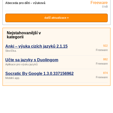
Freeware
Abeceda pro děti – výuková
0 kB
aplikace 2.26
další aktualizace »
Nejstahovanější v
kategorii
Anki – výuka cizích jazyků 2.1.15
922
Freeware
Slovíčka.
Učte sa jazyky s Duolingom
882
Freeware
Aplikace pro výuku jazyků
Socratic By Google 1.3.0.337156962
874
Freeware
Mobilní app.