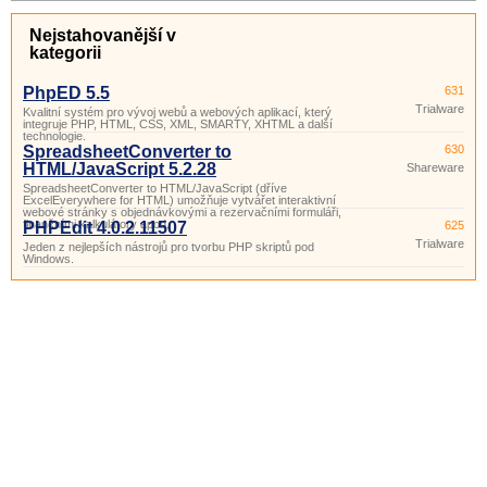
Nejstahovanější v
kategorii
PhpED 5.5
631
Trialware
Kvalitní systém pro vývoj webů a webových aplikací, který
integruje PHP, HTML, CSS, XML, SMARTY, XHTML a další
technologie.
SpreadsheetConverter to
630
HTML/JavaScript 5.2.28
Shareware
SpreadsheetConverter to HTML/JavaScript (dříve
ExcelEverywhere for HTML) umožňuje vytvářet interaktivní
webové stránky s objednávkovými a rezervačními formuláři,
finančními kalkulátory apod.
PHPEdit 4.0.2.11507
625
Trialware
Jeden z nejlepších nástrojů pro tvorbu PHP skriptů pod
Windows.