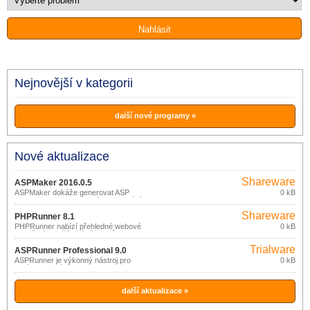
Nejnovější v kategorii
další nové programy »
Nové aktualizace
Shareware
ASPMaker 2016.0.5
ASPMaker dokáže generovat ASP
0 kB
(Active Server Pages) kód z databází
Microsoft Access Database, SQL Server
Shareware
nebo jiného datového zdroje s podporou
PHPRunner 8.1
ADO.
PHPRunner nabízí přehledné webové
0 kB
prostředí umožňující uživatelům
pracovat s daty v databázích MySQL,
Trialware
MS SQL, PostgreSQL, MS Access, DB2,
ASPRunner Professional 9.0
Informix, SQLite, Oracle nebo libovolné
ASPRunner je výkonný nástroj pro
0 kB
ODBC databázi.
správu databází.
další aktualizace »