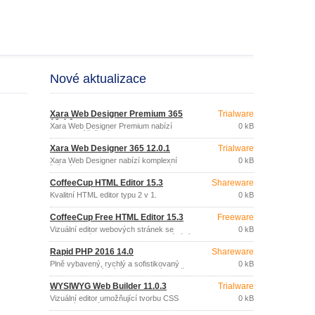
Nové aktualizace
Xara Web Designer Premium 365
Trialware
12.4.0
Xara Web Designer Premium nabízí
0 kB
komplexní řešení pro snadnou tvorbu
moderních, poutavých webových
Xara Web Designer 365 12.0.1
Trialware
stránek s pomocí šablon.
Xara Web Designer nabízí komplexní
0 kB
řešení pro snadnou tvorbu moderních,
poutavých webových stránek s pomocí
CoffeeCup HTML Editor 15.3
Shareware
šablon.
Kvalitní HTML editor typu 2 v 1.
0 kB
CoffeeCup Free HTML Editor 15.3
Freeware
Vizuální editor webových stránek se
0 kB
zabudovaným FTP klientem pro ukládání
stránek na webový server.
Rapid PHP 2016 14.0
Shareware
Plně vybavený, rychlý a sofistikovaný
0 kB
PHP editor nabízející mnohem více než
základní funkce běžných nástrojů pro
WYSIWYG Web Builder 11.0.3
Trialware
editaci PHP.
Vizuální editor umožňující tvorbu CSS
0 kB
webových stránek i bez znalosti HTML
jazyka.