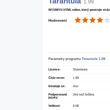
Tarantula
1.99
WYSIWYG HTML editor, který generuje stránk
Hodnocení
Parametry programu
Tarantula
1.99
Licence:
Shareware
Číslo verze:
1.99
Instaluje se:
Ano
Podporované
Jiný než čeština
jazyky:
Velikost:
0 kB