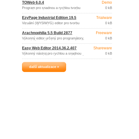
TOWeb 6.0.4
Demo
Program pro snadnou a rychlou tvorbu
0 kB
webových stránek, bez potřeby jakékoliv
znalosti odpovídajících technologií,
EzyPage Industrial Edition 19.5
Trialware
programování a&#160;bez potřeby
software pro úpravu snímků.
Vizuální (WYSIWYG) editor pro tvorbu
0 kB
dokumentů, které lze exportovat ve
formátu HTML, PDF, BMP, GIF, JPEG,
Arachnophilia 5.5 Build 2877
Freeware
PNG, TIF.
Výkonný editor určený pro programátory,
0 kB
speciálně zaměřený na tvorbu webů.
Easy Web Editor 2014.36.2.407
Shareware
Výkonný nástroj pro rychlou a snadnou
0 kB
tvorbu webových stránek vysoké úrovně
i pro začátečníky.
další aktualizace »