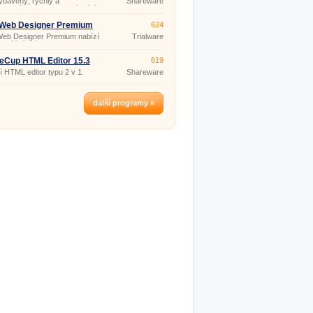
ybavený, rychlý a
Shareware
ikovaný PHP editor nabízející
m více než základní funkce
h nástrojů pro editaci PHP.
 Web Designer Premium
624
2.4.0
Web Designer Premium nabízí
Trialware
xní řešení pro snadnou
 moderních, poutavých
ch stránek s pomocí šablon.
eCup HTML Editor 15.3
619
ní HTML editor typu 2 v 1.
Shareware
další programy »