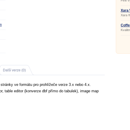
Plně v
sofist
mnohe
běžnýc
Xara
365 1
Xara 
komple
tvorbu
om
webový
Coffe
Kvalit
Další verze (0)
tránky ve formátu pro prohlížeče verze 3.x nebo 4.x.
r, table editor (konverze dbf přímo do tabulek), image map