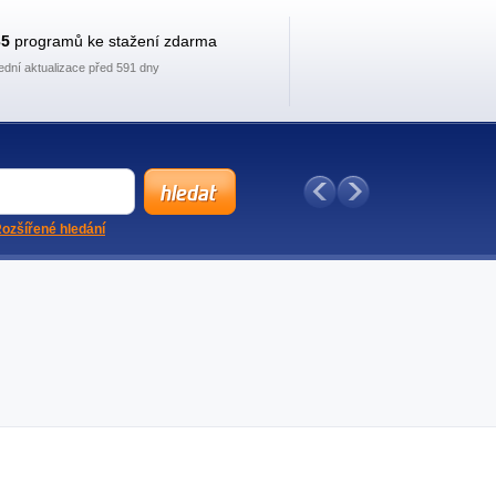
35
programů ke stažení zdarma
ední aktualizace před 591 dny
ozšířené hledání