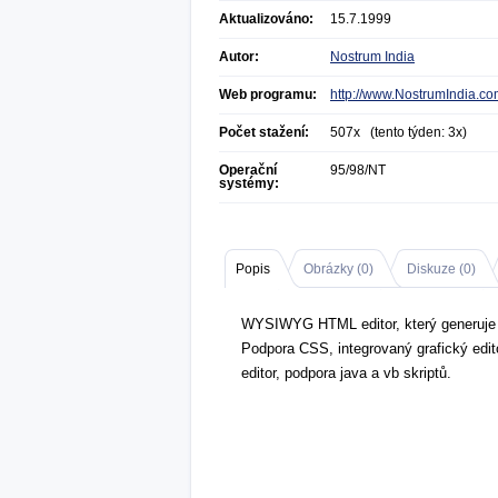
Aktualizováno:
15.7.1999
Autor:
Nostrum India
Web programu:
http://www.NostrumIndia.c
Počet stažení:
507x (tento týden: 3x)
Operační
95/98/NT
systémy:
Popis
Obrázky (
0
)
Diskuze (
0
)
WYSIWYG HTML editor, který generuje s
Podpora CSS, integrovaný grafický edito
editor, podpora java a vb skriptů.