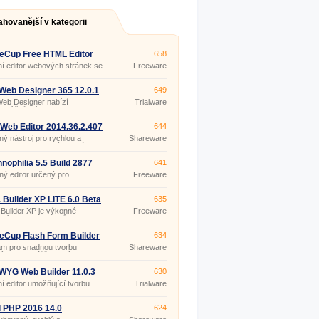
ahovanější v kategorii
eCup Free HTML Editor
658
ní editor webových stránek se
Freeware
ovaným FTP klientem pro
ní stránek na webový server.
Web Designer 365 12.0.1
649
eb Designer nabízí
Trialware
xní řešení pro snadnou
 moderních, poutavých
ch stránek s pomocí šablon.
Web Editor 2014.36.2.407
644
ý nástroj pro rychlou a
Shareware
ou tvorbu webových stránek
 úrovně i pro začátečníky.
nophilia 5.5 Build 2877
641
ý editor určený pro
Freeware
mátory, speciálně zaměřený
rbu webů.
Builder XP LITE 6.0 Beta
635
Builder XP je výkonné
Freeware
edí pro tvorbu webů.
eCup Flash Form Builder
634
am pro snadnou tvorbu
Shareware
ých formulářů pouhým
váním jednotlivých prvků
bez potřeby znalosti tvorby
YG Web Builder 11.0.3
630
ní editor umožňující tvorbu
Trialware
ebových stránek i bez
ti HTML jazyka.
 PHP 2016 14.0
624