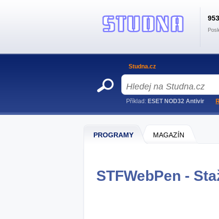
95
Posl
Studna.cz
Příklad:
ESET NOD32 Antivir
R
PROGRAMY
MAGAZÍN
STFWebPen - Sta