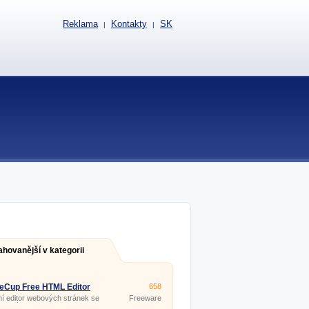
Reklama
Kontakty
SK
|
|
ahovanější v kategorii
eCup Free HTML Editor
658
ní editor webových stránek se
Freeware
ovaným FTP klientem pro