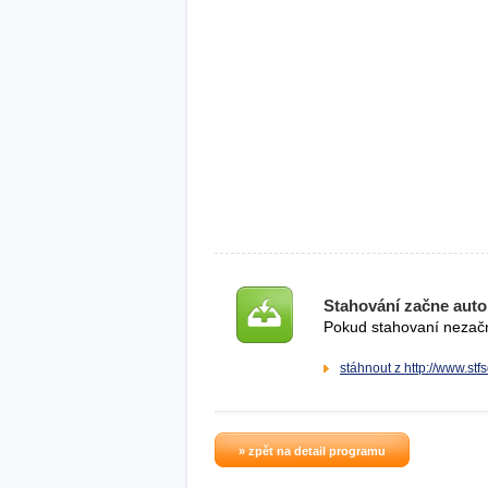
Stahování začne auto
Pokud stahovaní nezačne
stáhnout z http://www.stf
» zpět na detail programu