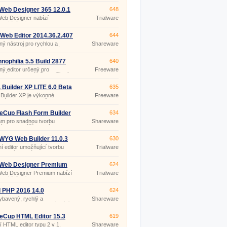
ní stránek na webový server.
Web Designer 365 12.0.1
648
eb Designer nabízí
Trialware
xní řešení pro snadnou
 moderních, poutavých
ch stránek s pomocí šablon.
Web Editor 2014.36.2.407
644
ý nástroj pro rychlou a
Shareware
ou tvorbu webových stránek
 úrovně i pro začátečníky.
nophilia 5.5 Build 2877
640
ý editor určený pro
Freeware
mátory, speciálně zaměřený
rbu webů.
Builder XP LITE 6.0 Beta
635
Builder XP je výkonné
Freeware
edí pro tvorbu webů.
eCup Flash Form Builder
634
am pro snadnou tvorbu
Shareware
ých formulářů pouhým
váním jednotlivých prvků
bez potřeby znalosti tvorby
YG Web Builder 11.0.3
630
ní editor umožňující tvorbu
Trialware
ebových stránek i bez
ti HTML jazyka.
 Web Designer Premium
624
2.4.0
Web Designer Premium nabízí
Trialware
xní řešení pro snadnou
 moderních, poutavých
ch stránek s pomocí šablon.
 PHP 2016 14.0
624
ybavený, rychlý a
Shareware
ikovaný PHP editor nabízející
m více než základní funkce
h nástrojů pro editaci PHP.
eCup HTML Editor 15.3
619
ní HTML editor typu 2 v 1.
Shareware