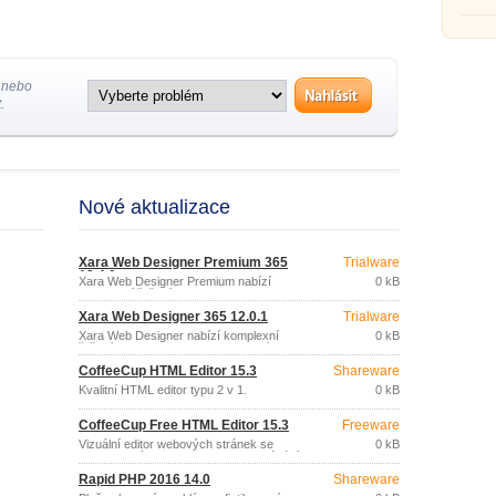
 nebo
.
Nové aktualizace
Xara Web Designer Premium 365
Trialware
12.4.0
Xara Web Designer Premium nabízí
0 kB
komplexní řešení pro snadnou tvorbu
moderních, poutavých webových
Xara Web Designer 365 12.0.1
Trialware
stránek s pomocí šablon.
Xara Web Designer nabízí komplexní
0 kB
řešení pro snadnou tvorbu moderních,
poutavých webových stránek s pomocí
CoffeeCup HTML Editor 15.3
Shareware
šablon.
Kvalitní HTML editor typu 2 v 1.
0 kB
CoffeeCup Free HTML Editor 15.3
Freeware
Vizuální editor webových stránek se
0 kB
zabudovaným FTP klientem pro ukládání
stránek na webový server.
Rapid PHP 2016 14.0
Shareware