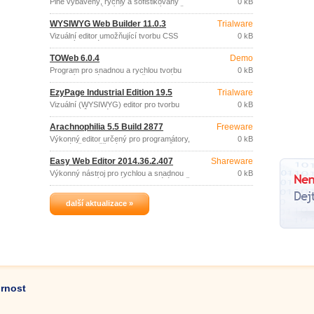
Plně vybavený, rychlý a sofistikovaný
0 kB
PHP editor nabízející mnohem více než
základní funkce běžných nástrojů pro
WYSIWYG Web Builder 11.0.3
Trialware
editaci PHP.
Vizuální editor umožňující tvorbu CSS
0 kB
webových stránek i bez znalosti HTML
jazyka.
TOWeb 6.0.4
Demo
Program pro snadnou a rychlou tvorbu
0 kB
webových stránek, bez potřeby jakékoliv
znalosti odpovídajících technologií,
EzyPage Industrial Edition 19.5
Trialware
programování a&#160;bez potřeby
software pro úpravu snímků.
Vizuální (WYSIWYG) editor pro tvorbu
0 kB
dokumentů, které lze exportovat ve
formátu HTML, PDF, BMP, GIF, JPEG,
Arachnophilia 5.5 Build 2877
Freeware
PNG, TIF.
Výkonný editor určený pro programátory,
0 kB
speciálně zaměřený na tvorbu webů.
Easy Web Editor 2014.36.2.407
Shareware
Výkonný nástroj pro rychlou a snadnou
0 kB
tvorbu webových stránek vysoké úrovně
i pro začátečníky.
další aktualizace »
ornost