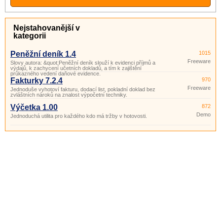
Nejstahovanější v
kategorii
Peněžní deník 1.4
1015
Freeware
Slovy autora: &quot;Peněžní deník slouží k evidenci příjmů a
výdajů, k zachycení učetních dokladů, a tím k zajištění
průkazného vedení daňové evidence.
Fakturky 7.2.4
970
Freeware
Jednoduše vyhotoví fakturu, dodací list, pokladní doklad bez
zvláštních nároků na znalost výpočetní techniky.
Výčetka 1.00
872
Demo
Jednoduchá utilita pro každého kdo má tržby v hotovosti.