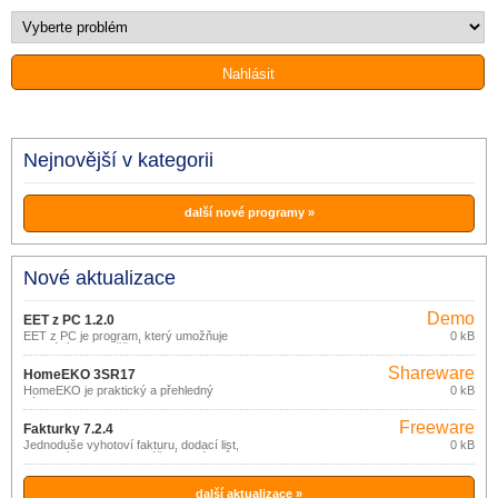
Nejnovější v kategorii
další nové programy »
Nové aktualizace
Demo
EET z PC 1.2.0
EET z PC je program, který umožňuje
0 kB
odeslání EET z běžného PC nebo
notebooku.
Shareware
HomeEKO 3SR17
HomeEKO je praktický a přehledný
0 kB
nástroj pro evidenci (nejen) financí
domácnosti.
Freeware
Fakturky 7.2.4
Jednoduše vyhotoví fakturu, dodací list,
0 kB
pokladní doklad bez zvláštních nároků
na znalost výpočetní techniky.
další aktualizace »