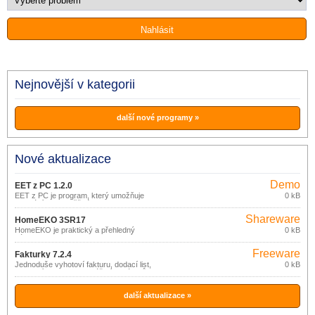
Nejnovější v kategorii
další nové programy »
Nové aktualizace
Demo
EET z PC 1.2.0
EET z PC je program, který umožňuje
0 kB
odeslání EET z běžného PC nebo
notebooku.
Shareware
HomeEKO 3SR17
HomeEKO je praktický a přehledný
0 kB
nástroj pro evidenci (nejen) financí
domácnosti.
Freeware
Fakturky 7.2.4
Jednoduše vyhotoví fakturu, dodací list,
0 kB
pokladní doklad bez zvláštních nároků
na znalost výpočetní techniky.
další aktualizace »