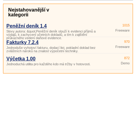
Nejstahovanější v
kategorii
Peněžní deník 1.4
1015
Freeware
Slovy autora: &quot;Peněžní deník slouží k evidenci příjmů a
výdajů, k zachycení učetních dokladů, a tím k zajištění
průkazného vedení daňové evidence.
Fakturky 7.2.4
970
Freeware
Jednoduše vyhotoví fakturu, dodací list, pokladní doklad bez
zvláštních nároků na znalost výpočetní techniky.
Výčetka 1.00
872
Demo
Jednoduchá utilita pro každého kdo má tržby v hotovosti.