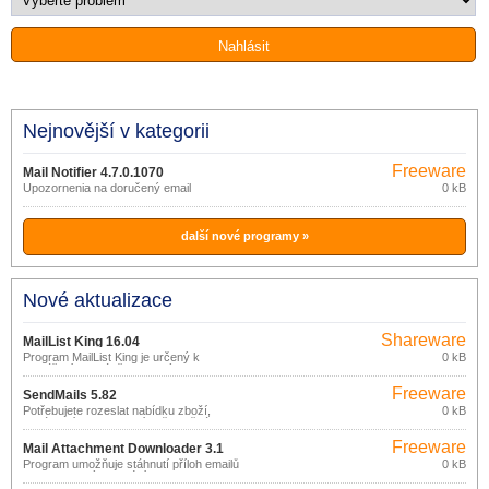
Nejnovější v kategorii
Freeware
Mail Notifier 4.7.0.1070
Upozornenia na doručený email
0 kB
další nové programy »
Nové aktualizace
Shareware
MailList King 16.04
Program MailList King je určený k
0 kB
vytváření a správě emailových
konferencí (mailing lists).
Freeware
SendMails 5.82
Potřebujete rozeslat nabídku zboží,
0 kB
oznámení o aktualizacích či změnách?
Potřebujete zaslat zprávu na více
Freeware
emailových adres? Nechcete aby každý
Mail Attachment Downloader 3.1
příjemce viděl adresy ostatních
(pro
Program umožňuje stáhnutí příloh emailů
0 kB
spolupříjemců? Nechcete spoléhat na
dle nastavených kritérií, bez nutnosti
nekomerční
pouhé vložení seznamu příjemců do
stáhnutí a otevření samotné emailové