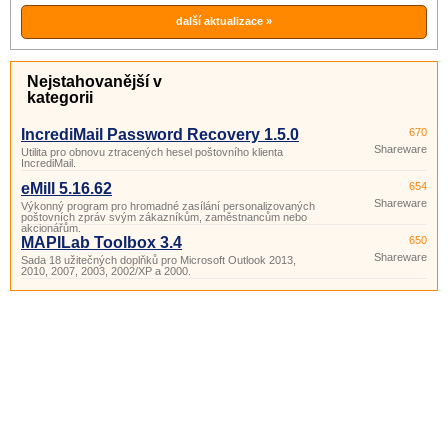
kopie (skryté)? Program SendMail umí
účely)
zprávy.
ještě mnohem víc.
další aktualizace »
Nejstahovanější v
kategorii
IncrediMail Password Recovery 1.5.0
670
Shareware
Utilita pro obnovu ztracených hesel poštovního klienta
IncrediMail.
eMill 5.16.62
654
Shareware
Výkonný program pro hromadné zasílání personalizovaných
poštovních zpráv svým zákazníkům, zaměstnancům nebo
akcionářům.
MAPILab Toolbox 3.4
650
Shareware
Sada 18 užitečných doplňků pro Microsoft Outlook 2013,
2010, 2007, 2003, 2002/XP a 2000.