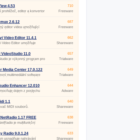
View 4.53
710
ní prohlížeč, editor a konvertor
Freeware
kých a multimediálních
rů.
mux 2.6.12
687
ý editor videa umožňující
Freeware
 střih, aplikaci různých úprav
velikosti, oříznutí, vertikální
ní, úprava ostrosti a barev,
i Video Editor 11.4.1
662
ložení v různých formátech.
 Video Editor umožňuje
Shareware
u editaci a vylepšení kvality
 videa, včetně videa 3D.
 VideoStudio 11.0
657
tudio je výkonný program pro
Trialware
i videa, jehož používání si
 osvojíte s pomocí průvodců.
r Media Center 17.0.122
649
xní multimediální software
Trialware
ající celou oblast domácí
y.
udio Enhancer 12.010
644
mocňuje dojem z poslechu
Adware
 záznamů z přehrávačů
ws Media Player, Winamp,
ayer, DivX Player, J.
idi 1.1
640
ávač MIDI souborů.
Shareware
kNetRadio 1.17 FREE
638
etRadio je multifunkční
Freeware
vač internetových rádií, s
tí nastavení jako
udíku.
y Radio 9.0.1.24
633
am usnadňuje nahrávání
Shareware