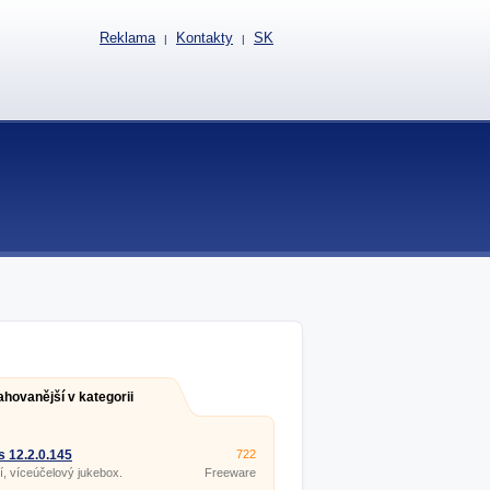
Reklama
Kontakty
SK
|
|
ahovanější v kategorii
s 12.2.0.145
722
ní, víceúčelový jukebox.
Freeware