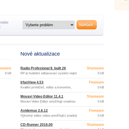
vysílá
Podca
 nebo
.
Nové aktualizace
eeware
Radio Profesional 8. built 26
Shareware
0 kB
RP je hudební odbavovací systém nejen
0 kB
pro rádia.
IrfanView 4.53
Freeware
Kvalitní prohlížeč, editor a konvertor
0 kB
grafických a multimediálních souborů.
Movavi Video Editor 11.4.1
Shareware
Movavi Video Editor umožňuje snadnou
0 kB
editaci a vylepšení kvality vašeho videa,
včetně videa 3D.
Avidemux 2.6.12
Freeware
Výkonný editor videa umožňující snadný
0 kB
střih, aplikaci různých úprav (změna
velikosti, oříznutí, vertikální obrácení,
CD-Runner 2016.00
Shareware
úprava ostrosti a barev, …) a uložení v
různých formátech.