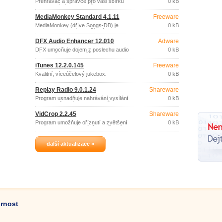
Přehrávač a správce pro vaši sbírku
0 kB
multimediálních souborů.
MediaMonkey Standard 4.1.11
Freeware
MediaMonkey (dříve Songs-DB) je
0 kB
program pro správu vaší sbírky
hudebních titulů, přehrávání a konverzi
DFX Audio Enhancer 12.010
Adware
zvukových CD, MP3, WMA, OGG a
dalších typů digitálního audia.
DFX umocňuje dojem z poslechu audio
0 kB
záznamů z přehrávačů Windows Media
Player, Winamp, RealPlayer, DivX Player,
iTunes 12.2.0.145
Freeware
J.
Kvalitní, víceúčelový jukebox.
0 kB
Replay Radio 9.0.1.24
Shareware
Program usnadňuje nahrávání vysílání
0 kB
internetového rádia a Podcastů.
VidCrop 2.2.45
Shareware
Program umožňuje oříznutí a zvětšení
0 kB
obrazu videa a odebrání nepotřebných
sekvencí snímků.
další aktualizace »
ornost