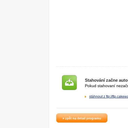
Stahování začne auto
Pokud stahovaní nezačne
stáhnout z ftp://ftp.cake
» zpět na detail programu