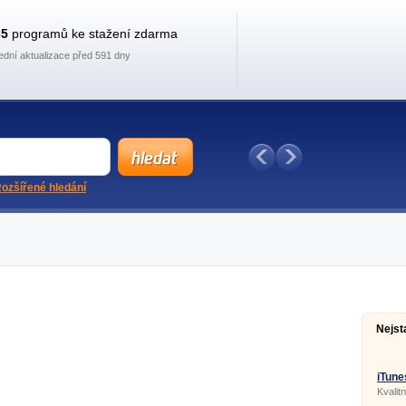
35
programů ke stažení zdarma
ední aktualizace před 591 dny
ozšířené hledání
Nejst
iTune
Kvalit