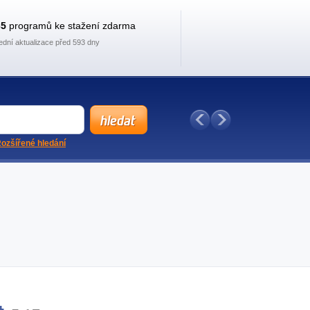
35
programů ke stažení zdarma
ední aktualizace před 593 dny
ozšířené hledání