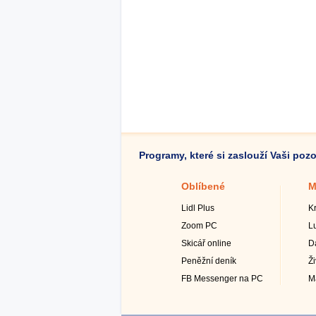
Programy, které si zaslouží Vaši poz
Oblíbené
M
Lidl Plus
K
Zoom PC
L
Skicář online
D
Peněžní deník
Ž
FB Messenger na PC
M