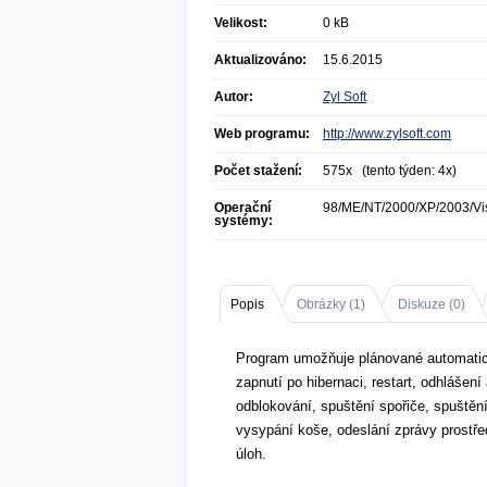
Velikost:
0 kB
Aktualizováno:
15.6.2015
Autor:
Zyl Soft
Web programu:
http://www.zylsoft.com
Počet stažení:
575x (tento týden: 4x)
Operační
98/ME/NT/2000/XP/2003/Vi
systémy:
Popis
Obrázky (
1
)
Diskuze (
0
)
Program umožňuje plánované automatick
zapnutí po hibernaci, restart, odhlášen
odblokování, spuštění spořiče, spuštěn
vysypání koše, odeslání zprávy prostřed
úloh.