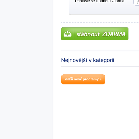
Přihlašte se k odběru zdarma...
Nejnovější v kategorii
další nové programy »