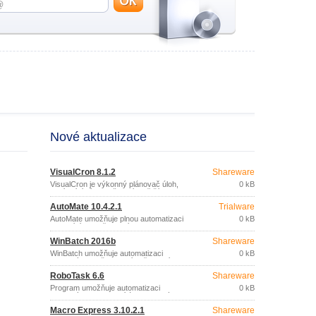
Nové aktualizace
VisualCron 8.1.2
Shareware
VisualCron je výkonný plánovač úloh,
0 kB
nabízející více možností a větší flexibilitu
než standardní plánovač, který je
AutoMate 10.4.2.1
Trialware
součástí Windows.
AutoMate umožňuje plnou automatizaci
0 kB
opakujících se činností.
WinBatch 2016b
Shareware
WinBatch umožňuje automatizaci
0 kB
libovolných, každodenních činností,
které provádíte na vašem počítači
RoboTask 6.6
Shareware
(spouštění aplikací, zálohování a správa
souborů, údržba počítače, vyplňování
Program umožňuje automatizaci
0 kB
webových formulářů, apod.
libovolných kombinací úloh spojených s
používáním počítače: spuštění aplikace,
Macro Express 3.10.2.1
Shareware
otevření webových stránek, kontrola