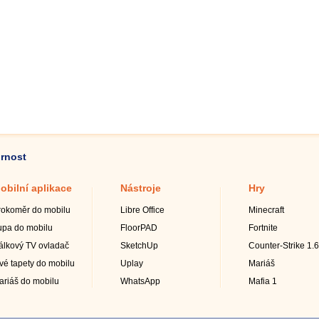
ornost
obilní aplikace
Nástroje
Hry
rokoměr do mobilu
Libre Office
Minecraft
upa do mobilu
FloorPAD
Fortnite
álkový TV ovladač
SketchUp
Counter-Strike 1.6
ivé tapety do mobilu
Uplay
Mariáš
ariáš do mobilu
WhatsApp
Mafia 1