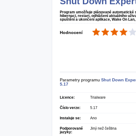
Shut Down Exper
Program umožňuje plánované automatické sp
hibernaci, restart, odhlášení aktuálního uži
spuštění a ukončení aplikace, Wake On Lan,
Hodnocení
Parametry programu
Shut Down Expe
5.17
Licence:
Trialware
Číslo verze:
5.17
Instaluje se:
Ano
Podporované
Jiný než čeština
jazyky: