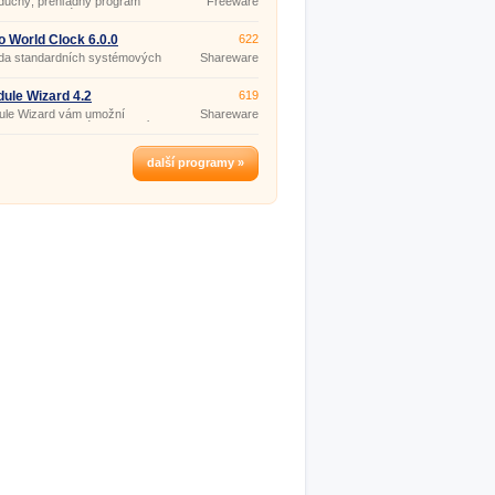
duchý, prehľadný program
Freeware
na automatické vypnutie PC,
 stanovenom čase, alebo
 odpočítavania.
 World Clock 6.0.0
622
da standardních systémových
Shareware
 Windows.
ule Wizard 4.2
619
ule Wizard vám umožní
Shareware
ovat automatické provedení
jakékoliv operace na vašem
uštění utilit pro údržby
u, spuštění nebo ukončení
další programy »
lné aplikace, odeslání pošty a
la příchozí pošty, zálohování
ů, upozornění na určitou
, .