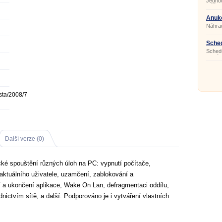
Jedno
slúži 
buď v
formou
Anuko
Náhra
hodin
Sched
Sched
naplán
téměř 
PC (sp
systém
libovo
kontro
soubor
sta/2008/7
událost
Další verze (0)
é spouštění různých úloh na PC: vypnutí počítače,
í aktuálního uživatele, uzamčení, zablokování a
í a ukončení aplikace, Wake On Lan, defragmentaci oddílu,
nictvím sítě, a další. Podporováno je i vytváření vlastních