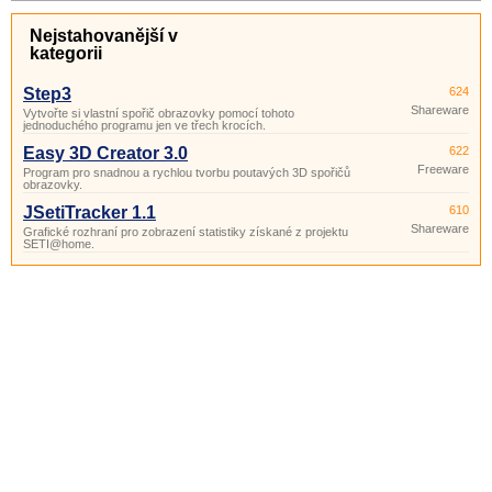
Nejstahovanější v
kategorii
Step3
624
Shareware
Vytvořte si vlastní spořič obrazovky pomocí tohoto
jednoduchého programu jen ve třech krocích.
Easy 3D Creator 3.0
622
Freeware
Program pro snadnou a rychlou tvorbu poutavých 3D spořičů
obrazovky.
JSetiTracker 1.1
610
Shareware
Grafické rozhraní pro zobrazení statistiky získané z projektu
SETI@home.