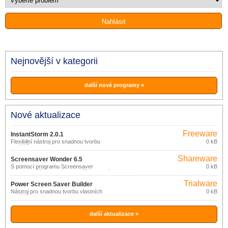
Nejnovější v kategorii
další nové programy »
Nové aktualizace
Freeware
InstantStorm 2.0.1
Flexibilní nástroj pro snadnou tvorbu
0 kB
spořičů obrazovky z Flash (SWF)
souborů.
Shareware
Screensaver Wonder 6.5
S pomocí programu Screensaver
0 kB
Wonder můžete snadno vytvářet vlastní
spořiče obrazovky z oblíbeným snímků
Trialware
nebo videoklipů.
Power Screen Saver Builder
Nástroj pro snadnou tvorbu vlastních
0 kB
Personal Edition 4.2.2
spořičů obrazovky.
další aktualizace »