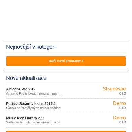
Nejnovější v kategorii
další nové programy »
Nové aktualizace
Shareware
ArtIcons Pro 5.45
ArtIcons Pro je kvalitní program pro
0 kB
tvorbu, úpravu, zobrazení, vyhledávání
ikon a správu knihoven ikon.
Demo
Perfect Security Icons 2015.1
Sada ikon zaměřených na bezpečnost
0 kB
vhodných pro tvůrce různých
softwarových produktů.
Demo
Music Icon Library 2.11
Sada moderních, profesionálních ikon
0 kB
vztahujících se k hudbě, které vám
pomohou zatraktivnit vzhled vašich