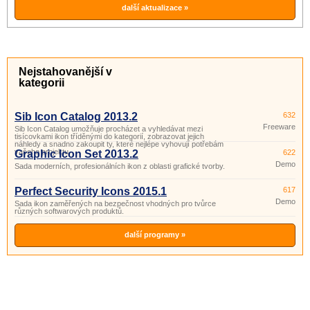
aplikací, webů, blogů a prezentací.
další aktualizace »
Nejstahovanější v
kategorii
Sib Icon Catalog 2013.2
632
Freeware
Sib Icon Catalog umožňuje procházet a vyhledávat mezi
tisícovkami ikon tříděnými do kategorií, zobrazovat jejich
náhledy a snadno zakoupit ty, které nejlépe vyhovují potřebám
vašeho projektu.
Graphic Icon Set 2013.2
622
Demo
Sada moderních, profesionálních ikon z oblasti grafické tvorby.
Perfect Security Icons 2015.1
617
Demo
Sada ikon zaměřených na bezpečnost vhodných pro tvůrce
různých softwarových produktů.
další programy »