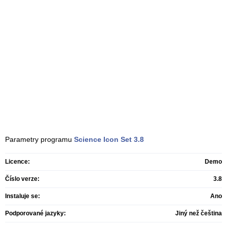
Parametry programu
Science Icon Set
3.8
Licence:
Demo
Číslo verze:
3.8
Instaluje se:
Ano
Podporované jazyky:
Jiný než čeština