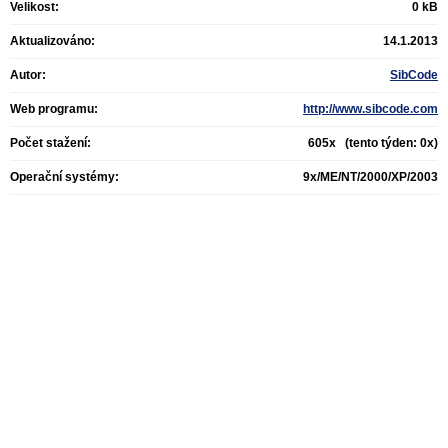
Velikost:
0 kB
Aktualizováno:
14.1.2013
Autor:
SibCode
Web programu:
http://www.sibcode.com
Počet stažení:
605x (tento týden: 0x)
Operační systémy:
9x/ME/NT/2000/XP/2003