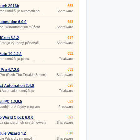
veného časového plánu a
ek, které provedení
atch 2016b
658
ované události zabrání nebo
ch umožňuje automatizaci
Shareware
lných, každodenních činností,
provádíte na vašem počítači
tění aplikací, zálohování a
tomation 6.0.0
655
 souborů, údržba počítače,
ocí WinAutomation můžete
Shareware
vání webových formulářů,
 automatizovat libovolné,
 opakované úkony: operace se
y, FTP přenosy, připojení k
lCron 8.1.2
637
zi a spuštění dotazu, import
Cron je výkonný plánovač
Shareware
xport dat z Excelu, odesílání
nabízející více možností a
 a další.
lexibilitu než standardní
ač, který je součástí
ate 10.4.2.1
632
ws.
ate umožňuje plnou
Trialware
tizaci opakujících se činností.
Pro 4.7.2.0
632
ro (Push The Freakin Button)
Shareware
je automatizovat různé,
prováděné činnosti.
ct Automation 2.4.0
625
t Automation umožňuje
Trialware
tizaci jednoduchých i
xních rutinních operací, bez
ti programování.
tí PC 1.0.6.5
622
duchý, prehľadný program
Freeware
na automatické vypnutie PC,
 stanovenom čase, alebo
 odpočítavania.
 World Clock 6.0.0
621
da standardních systémových
Shareware
 Windows.
ule Wizard 4.2
618
ule Wizard vám umožní
Shareware