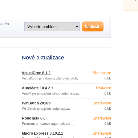
naplán
téměř 
PC (sp
systém
libovo
kontro
soubor
 nebo
událost
.
Nové aktualizace
VisualCron 8.1.2
Shareware
VisualCron je výkonný plánovač úloh,
0 kB
nabízející více možností a větší flexibilitu
než standardní plánovač, který je
AutoMate 10.4.2.1
Trialware
součástí Windows.
AutoMate umožňuje plnou automatizaci
0 kB
opakujících se činností.
WinBatch 2016b
Shareware
WinBatch umožňuje automatizaci
0 kB
libovolných, každodenních činností,
které provádíte na vašem počítači
RoboTask 6.6
Shareware
(spouštění aplikací, zálohování a správa
souborů, údržba počítače, vyplňování
Program umožňuje automatizaci
0 kB
webových formulářů, apod.
libovolných kombinací úloh spojených s
používáním počítače: spuštění aplikace,
Macro Express 3.10.2.1
Shareware
otevření webových stránek, kontrola
internetové i POP3 pošty, přesun nebo