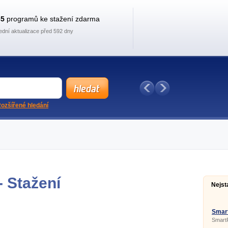
35
programů ke stažení zdarma
ední aktualizace před 592 dny
ozšířené hledání
- Stažení
Nejst
Smart
Smart
vypnut