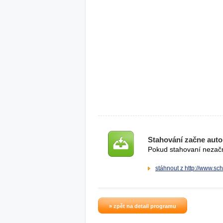
Stahování začne auto
Pokud stahovaní nezačne
stáhnout z http://www.s
» zpět na detail programu