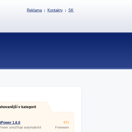
Reklama
Kontakty
SK
|
|
ahovanější v kategorii
Power 1.6.0
671
Power umožňuje automatické
Freeware
í nebo hibernaci počítače dle