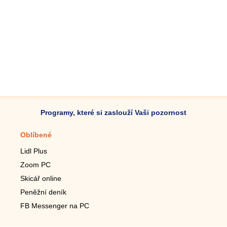
Programy, které si zaslouží Vaši pozornost
Oblíbené
Mobilní aplikace
Lidl Plus
Krokoměr do mobilu
Zoom PC
Lupa do mobilu
Skicář online
Dálkový TV ovladač
Peněžní deník
Živé tapety do mobilu
FB Messenger na PC
Mariáš do mobilu