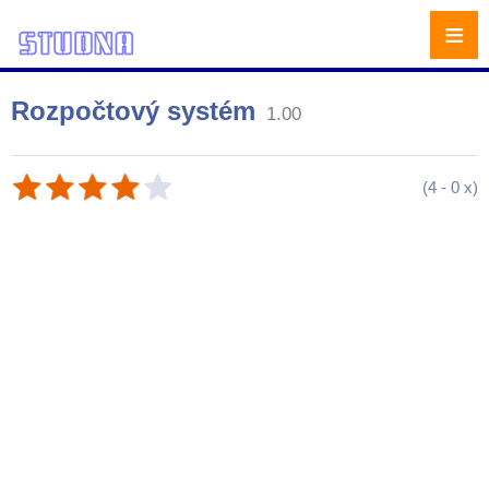
≡
Rozpočtový systém
1.00
(
4
-
0
x)