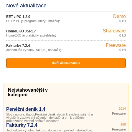
Nové aktualizace
Demo
EET z PC 1.2.0
EET z PC je program, který umožňuje
0 kB
odeslání EET z běžného PC nebo
notebooku.
Shareware
HomeEKO 3SR17
HomeEKO je praktický a přehledný
0 kB
nástroj pro evidenci (nejen) financí
domácnosti.
Freeware
Fakturky 7.2.4
Jednoduše vyhotoví fakturu, dodací list,
0 kB
pokladní doklad bez zvláštních nároků
na znalost výpočetní techniky.
další aktualizace »
Nejstahovanější v
kategorii
Peněžní deník 1.4
1014
Freeware
Slovy autora: &quot;Peněžní deník slouží k evidenci příjmů a
výdajů, k zachycení učetních dokladů, a tím k zajištění
průkazného vedení daňové evidence.
Fakturky 7.2.4
969
Freeware
Jednoduše vyhotoví fakturu, dodací list, pokladní doklad bez