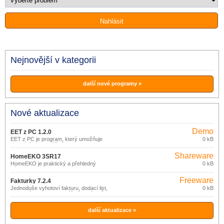
Nejnovější v kategorii
další nové programy »
Nové aktualizace
Demo
EET z PC 1.2.0
EET z PC je program, který umožňuje
0 kB
odeslání EET z běžného PC nebo
notebooku.
Shareware
HomeEKO 3SR17
HomeEKO je praktický a přehledný
0 kB
nástroj pro evidenci (nejen) financí
domácnosti.
Freeware
Fakturky 7.2.4
Jednoduše vyhotoví fakturu, dodací list,
0 kB
pokladní doklad bez zvláštních nároků
na znalost výpočetní techniky.
další aktualizace »