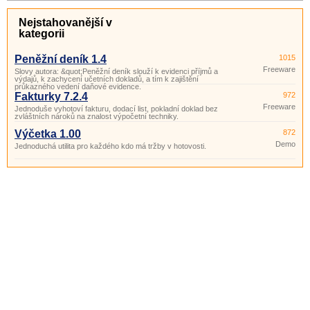
Nejstahovanější v
kategorii
Peněžní deník 1.4
1015
Freeware
Slovy autora: &quot;Peněžní deník slouží k evidenci příjmů a
výdajů, k zachycení učetních dokladů, a tím k zajištění
průkazného vedení daňové evidence.
Fakturky 7.2.4
972
Freeware
Jednoduše vyhotoví fakturu, dodací list, pokladní doklad bez
zvláštních nároků na znalost výpočetní techniky.
Výčetka 1.00
872
Demo
Jednoduchá utilita pro každého kdo má tržby v hotovosti.