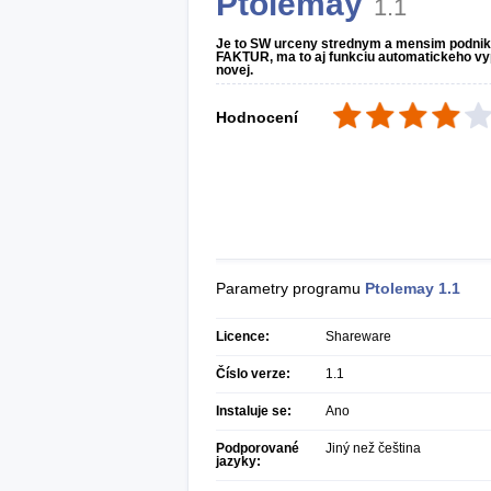
Ptolemay
1.1
Je to SW urceny strednym a mensim podnikat
FAKTUR, ma to aj funkciu automatickeho v
novej.
Hodnocení
Parametry programu
Ptolemay
1.1
Licence:
Shareware
Číslo verze:
1.1
Instaluje se:
Ano
Podporované
Jiný než čeština
jazyky: