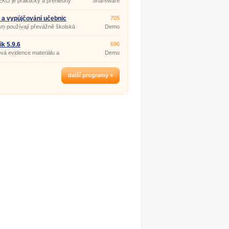
KO je praktický a přehledný
Shareware
ým řešením.
j pro evidenci (nejen) financí
nosti.
 a vypůjčování učebnic
705
m používají převážně školská
Demo
ní i menší firmy.
ík 5.9.6
696
vá evidence materiálu a
Demo
 menšího rozsahu.
další programy »