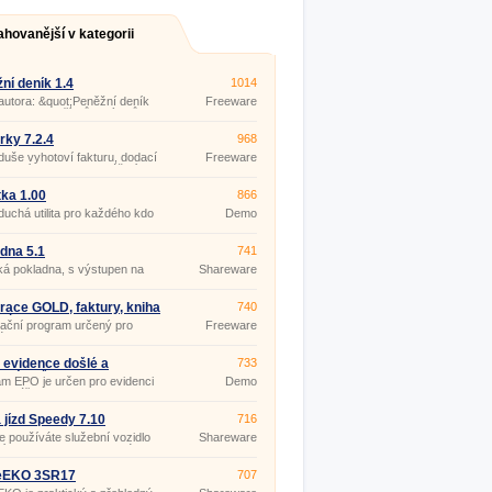
ahovanější v kategorii
ní deník 1.4
1014
autora: &quot;Peněžní deník
Freeware
 k evidenci příjmů a výdajů, k
ení učetních dokladů, a tím k
ění průkazného vedení daňové
rky 7.2.4
968
ce.
uše vyhotoví fakturu, dodací
Freeware
pokladní doklad bez zvláštních
 na znalost výpočetní
ky.
ka 1.00
866
uchá utilita pro každého kdo
Demo
by v hotovosti.
dna 5.1
741
ká pokladna, s výstupen na
Shareware
nu.
race GOLD, faktury, kniha
740
dávek 7.64
ační program určený pro
Freeware
 a rychlé vystavení faktury,
t výběru položek z ceníků,
vna vzorových a
 evidence došlé a
733
covaných faktur a dodacích
ané pošty 14.1.7
m EPO je určen pro evidenci
Demo
 možnost opakovaného použití
pro úřady nebo organizace.
stavené faktury, tisk dodacích
a stvrzenek o zaplacení v
 jízd Speedy 7.10
716
sti, možnost připojení
ového
že používáte služební vozidlo
Shareware
ní vozidlo nebo soukromé
o na firemní účely) a tím
potřebujete evidovat knihu
EKO 3SR17
707
potom tento program je pro vás