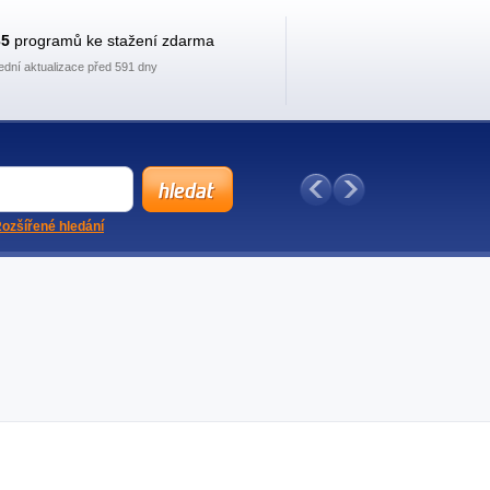
35
programů ke stažení zdarma
ední aktualizace před 591 dny
ozšířené hledání