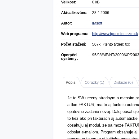
Velikost:
0 kB
Aktualizováno:
28.4.2006
Autor:
IMsoft
Web programu:
http://www.igor.mino.szm.sk
Počet stažení:
507x (tento týden: 0x)
Operační
95/98/ME/NT/2000/XP/200
systémy:
Popis
Obrázky (
1
)
Diskuze (
0
)
Je to SW urceny strednym a mensim pod
a tlac FAKTUR, ma to aj funkciu auto
opatovne zadanie novej. Dalej obsahuj
to tiez ako pri fakturach aj automat
obsahuju aj modul, ze sa moze FAKTUR
odoslat e-mailom. Program obsahuje aj 
mnozstvo tovaru a aj kriticke mnozstvo 