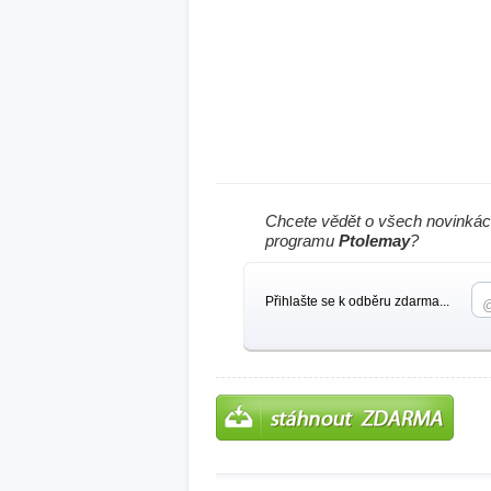
Chcete vědět o všech novinkác
programu
Ptolemay
?
Přihlašte se k odběru zdarma...