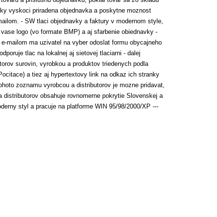
icky vyskoci priradena objednavka a poskytne moznost
mailom. - SW tlaci objednavky a faktury v modernom style,
 vase logo (vo formate BMP) a aj sfarbenie obiednavky -
 e-mailom ma uzivatel na vyber odoslat formu obycajneho
oruje tlac na lokalnej aj sietovej tlaciarni - dalej
torov surovin, vyrobkou a produktov triedenych podla
ocitace) a tiez aj hypertextovy link na odkaz ich stranky
tohoto zoznamu vyrobcou a distributorov je mozne pridavat,
 distributorov obsahuje rovnomerne pokrytie Slovenskej a
moderny styl a pracuje na platforme WIN 95/98/2000/XP ---