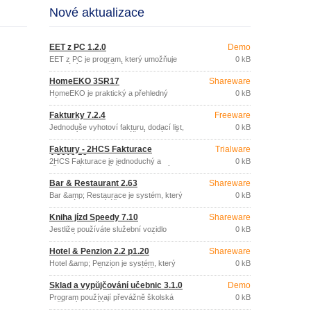
Nové aktualizace
EET z PC 1.2.0
Demo
EET z PC je program, který umožňuje
0 kB
odeslání EET z běžného PC nebo
notebooku.
HomeEKO 3SR17
Shareware
HomeEKO je praktický a přehledný
0 kB
nástroj pro evidenci (nejen) financí
domácnosti.
Fakturky 7.2.4
Freeware
Jednoduše vyhotoví fakturu, dodací list,
0 kB
pokladní doklad bez zvláštních nároků
na znalost výpočetní techniky.
Faktury - 2HCS Fakturace
Trialware
4.2019.59
2HCS Fakturace je jednoduchý a
0 kB
přehledný fakturační program, který
poskytuje vše potřebné pro zpracování
Bar & Restaurant 2.63
Shareware
dokladů malé firmy nebo živnostníka.
Bar &amp; Restaurace je systém, který
0 kB
vede zákaznické účty, pokladnu a sklad
kdekoliv, kde je zařízení barového typu.
Kniha jízd Speedy 7.10
Shareware
Jestliže používáte služební vozidlo
0 kB
(firemní vozidlo nebo soukromé vozidlo
na firemní účely) a tím pádem
Hotel & Penzion 2.2 p1.20
Shareware
potřebujete evidovat knihu jízd, potom
tento program je pro vás vhodným
Hotel &amp; Penzion je systém, který
0 kB
řešením.
vede kompletně zákaznické účty,
pokladnu a centrální správu hotelu, nebo
Sklad a vypůjčování učebnic 3.1.0
Demo
penzionu.
Program používají převážně školská
0 kB
zařízení i menší firmy.