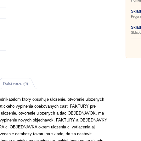
HomeE
vhodn
nástro
domác
Sklad
3.1.0
Progra
zaříze
Sklad
Sklado
zásob
3
Další verze (0)
nikatelom ktory obsahuje ulozenie, otvorenie ulozenych
matickeho vyplnenia opakovanych casti FAKTURY pre
e ulozenie, otvorenie ulozenych a tlac OBJEDNAVOK, ma
icke vyplnenie novych objednavok. FAKTURY a OBJEDNAVKY
A ci OBJEDNAVKA okrem ulozenia ci vytlacenia aj
vedenie databazy tovaru na sklade, da sa nastavit
tovaru a prislusnu objednavku, pokial tovar sa zo skladu