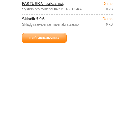
FAKTURKA - zákazníci,
Demo
objednávky, fakturace, platby,
Systém pro evidenci faktur FAKTURKA
0 kB
kniha jízd 7.19 START
obsahuje evidenci odběratelů a
dodavatelů, evidenci vydaných a
Skladík 5.9.6
Demo
přijatých faktur, včetně jejich tisku,
předdefinovaných masek, příjmových
Skladová evidence materiálu a zásob
0 kB
pokladních dokladů, knihy pohledávek a
menšího rozsahu.
závazků, objednávky, příkazy k úhradě,
evidenci skladu, kniha jízd atd.
další aktualizace »