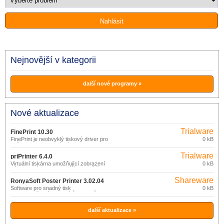
Nejnovější v kategorii
další nové programy »
Nové aktualizace
Trialware
FinePrint 10.30
FinePrint je neobvyklý tiskový driver pro
0 kB
Vaše Windows, který Vám poskytne
dodatečné prohlížení a "neuvěřitelné
Trialware
formátování" Vašich tisků.
priPrinter 6.4.0
Virtuální tiskárna umožňující zobrazení
0 kB
náhledu a úpravu tiskové úlohy ještě
před jejím odesláním na skutečnou
Shareware
tiskárnu.
RonyaSoft Poster Printer 3.02.04
Software pro snadný tisk
0 kB
velkorozměrových plakátů, posterů nebo
reklamních cedulí na běžných
tiskárnách.
další aktualizace »