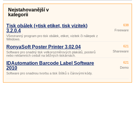
Nejstahovanější v
kategorii
Tisk obálek (+tisk etiket, tisk vizitek)
638
3.2.0.4
Freeware
Všestranný program pro tisk obálek, etiket, vizitek či nálepek z
Windows.
RonyaSoft Poster Printer 3.02.04
621
Shareware
Software pro snadný tisk velkorozměrových plakátů, posterů
nebo reklamních cedulí na běžných tiskárnách.
IDAutomation Barcode Label Software
621
2010
Demo
Software pro snadnou tvorbu a tisk štítků s čárovými kódy.