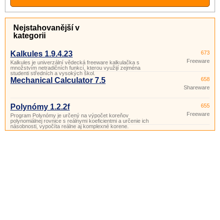
Nejstahovanější v
kategorii
Kalkules 1.9.4.23
673
Freeware
Kalkules je univerzální vědecká freeware kalkulačka s
množstvím netradičních funkcí, kterou využijí zejména
studenti středních a vysokých škol.
Mechanical Calculator 7.5
658
Shareware
Polynómy 1.2.2f
655
Freeware
Program Polynómy je určený na výpočet koreňov
polynomiálnej rovnice s reálnymi koeficientmi a určenie ich
násobnosti, vypočíta reálne aj komplexné korene.