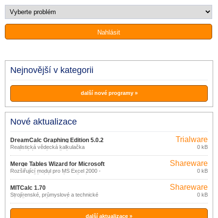
Nejnovější v kategorii
další nové programy »
Nové aktualizace
Trialware
DreamCalc Graphing Edition 5.0.2
Realistická vědecká kalkulačka
0 kB
nabízející rozsáhlou škálu
matematických, vědeckých a
Shareware
statistických funkcí, 80 typů konverzi
Merge Tables Wizard for Microsoft
mezi jednotkami, přes 630 hodnot
Rozšiřující modul pro MS Excel 2000 -
0 kB
Excel 3.3.11
fyzikálních konstant, tisk grafického
2013 umožňující rychlé sloučení dat ze
průběhu libovolných funkcí a další.
dvou tabulek do jedné, dle shody hodnot
Shareware
ve vybraných sloupcích.
MITCalc 1.70
Strojírenské, průmyslové a technické
0 kB
výpočty pro každodenní praxi.
další aktualizace »