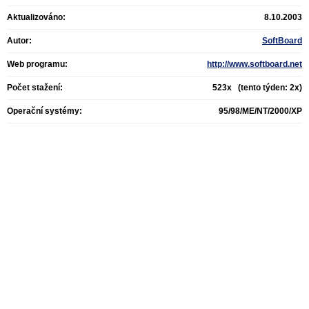
Aktualizováno:
8.10.2003
Autor:
SoftBoard
Web programu:
http://www.softboard.net
Počet stažení:
523x (tento týden: 2x)
Operační systémy:
95/98/ME/NT/2000/XP