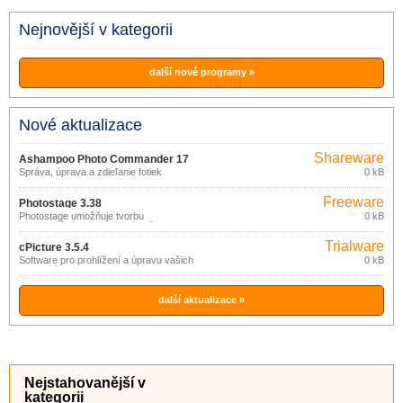
Nejnovější v kategorii
další nové programy »
Nové aktualizace
Shareware
Ashampoo Photo Commander 17
Správa, úprava a zdieľanie fotiek
0 kB
18.0.2
Freeware
Photostage 3.38
Photostage umožňuje tvorbu
0 kB
multimediálních prezentací vašich
fotografií nebo videa.
Trialware
cPicture 3.5.4
Software pro prohlížení a úpravu vašich
0 kB
fotografií.
další aktualizace »
Nejstahovanější v
kategorii