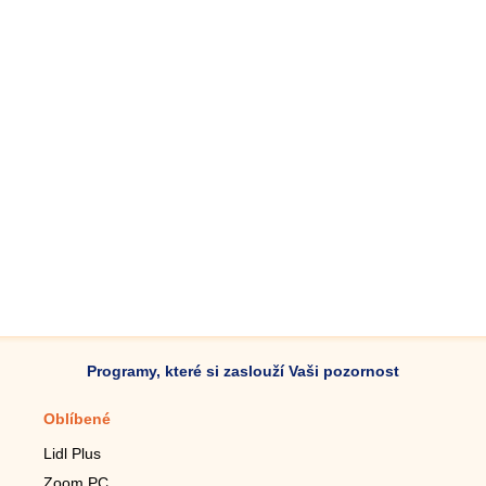
Programy, které si zaslouží Vaši pozornost
Oblíbené
Mobilní aplikace
Lidl Plus
Krokoměr do mobilu
Zoom PC
Lupa do mobilu