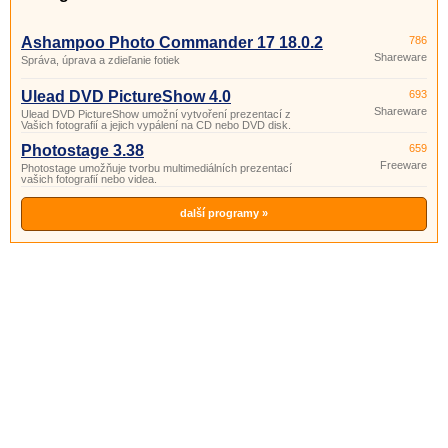
Ashampoo Photo Commander 17 18.0.2
786
Shareware
Správa, úprava a zdieľanie fotiek
Ulead DVD PictureShow 4.0
693
Shareware
Ulead DVD PictureShow umožní vytvoření prezentací z
Vašich fotografií a jejich vypálení na CD nebo DVD disk.
Photostage 3.38
659
Freeware
Photostage umožňuje tvorbu multimediálních prezentací
vašich fotografií nebo videa.
další programy »