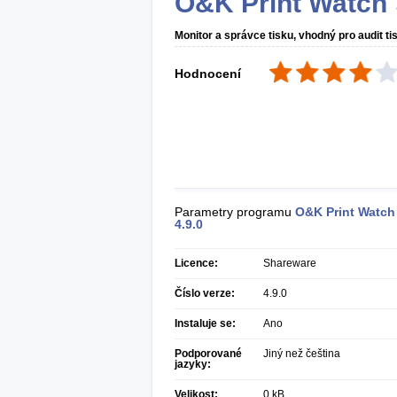
O&K Print Watch
Monitor a správce tisku, vhodný pro audit ti
Hodnocení
Parametry programu
O&K Print Watch
4.9.0
Licence:
Shareware
Číslo verze:
4.9.0
Instaluje se:
Ano
Podporované
Jiný než čeština
jazyky:
Velikost:
0 kB