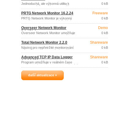
Jednoduchá, ale výkonná utilita k
0 kB
monitorování datového toku vaším
připojením k síti (vytáčené, Ethernet,
PRTG Network Monitor 16.2.24
Freeware
ISDN, DSL, 802.
PRTG Network Monitor je výkonný
0 kB
prostředek pro monitorování sítí.
Overseer Network Monitor
Demo
5.0.171.0
Overseer Network Monitor umožňuje
0 kB
monitorovat dostupnost webových
serverů (http/https), kritických
Total Network Monitor 2.2.0
Shareware
systémových služeb a procesů Windows
serverů, zaznamenávané události (Event
Nástroj pro nepřetržité monitorování
0 kB
Log) nebo velikost volného prostoru na
středně velikých i rozsáhlých sítí -
discích.
jednotlivých stanic, síťových a
Advanced TCP IP Data Logger
Shareware
systémových utilit a služeb.
4.1.14.421
Program umožňuje v reálném čase
0 kB
zaznamenávat TCP/IP data protékající
sítí, odesílat a přijímat sériová data
prostřednictvím internetu nebo LAN.
další aktualizace »