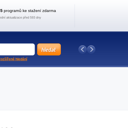
35
programů ke stažení zdarma
ední aktualizace před 593 dny
ozšířené hledání