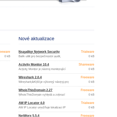
Nové aktualizace
eeware
Nsauditor Network Security
Trialware
Auditor 3.0.14
0 kB
Balík utilit pro bezpečnostní audit,
0 kB
monitorování a skenování sítí.
Activity Monitor 10.4
Shareware
Activity Monitor je nástroj monitorující
0 kB
počítače v síti: snímky pracovní plochy,
spuštěné programy, navštívené weby,
Wireshark 2.0.4
Freeware
stisknuté klávesy apod.
Wireshark&#160;je výkonný nástroj pro
0 kB
analýzu síťových protokolů, umožňující
zachytávání a podrobné zkoumání dat
WhoisThisDomain 2.27
Freeware
protékajících sítí nebo zachycených a
uložených na disku.
WhoisThisDomain vyhledá a zobrazí
0 kB
údaje o zadané doméně (vlastník,
informace o registraci).
AW IP Locator 4.0
Trialware
AW IP Locator umožňuje lokalizaci IP
0 kB
adresy (země, město, oblast, ISP),
použitím online databáze.
NetWorx 5.5.4
Freeware