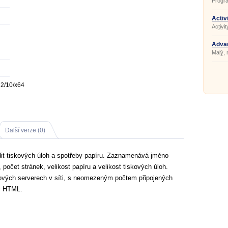
Progra
událos
hardw
volnéh
vybave
sítích.
Activ
Activit
počíta
plochy
navští
Advan
apod.
Malý, 
použit
12/10/x64
Další verze (0)
dit tiskových úloh a spotřeby papíru. Zaznamenává jméno
 počet stránek, velikost papíru a velikost tiskových úloh.
kových serverech v síti, s neomezeným počtem připojených
 v HTML.