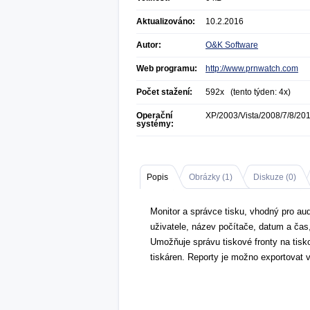
Aktualizováno:
10.2.2016
Autor:
O&K Software
Web programu:
http://www.prnwatch.com
Počet stažení:
592x (tento týden: 4x)
Operační
XP/2003/Vista/2008/7/8/20
systémy:
Popis
Obrázky (
1
)
Diskuze (
0
)
Monitor a správce tisku, vhodný pro au
uživatele, název počítače, datum a čas,
Umožňuje správu tiskové fronty na tis
tiskáren. Reporty je možno exportovat