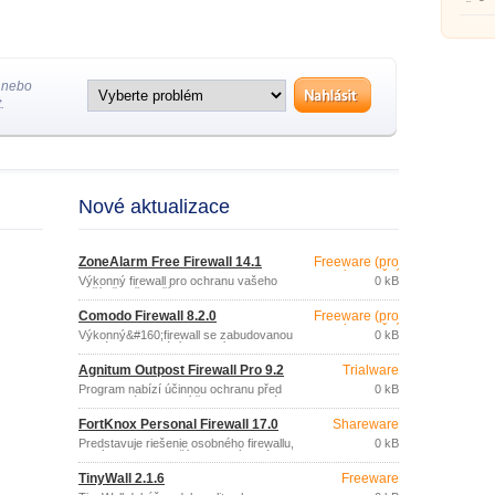
před s
a ztrá
 nebo
.
Nové aktualizace
ZoneAlarm Free Firewall 14.1
Freeware (pro
nekomerční
Výkonný firewall pro ochranu vašeho
0 kB
účely)
počítače před přístupem z internetu a
kontrolu programů, které komunikují přes
Comodo Firewall 8.2.0
Freeware (pro
internet.
nekomerční
Výkonný&#160;firewall se zabudovanou
0 kB
účely)
rozsáhlou databází aplikací, kterou
používá k analýze bezpečnostních rizik.
Agnitum Outpost Firewall Pro 9.2
Trialware
Program nabízí účinnou ochranu před
0 kB
spyware, útoky ze sítě internet a ztrátou
soukromí.
FortKnox Personal Firewall 17.0
Shareware
Predstavuje riešenie osobného firewallu,
0 kB
ktorý sa ľahko používa a ktorý chráni
Vaše PC pred hackerskými útokmi,
TinyWall 2.1.6
Freeware
trojanmi, spyware a ďalšími hrozbami
Internetu.