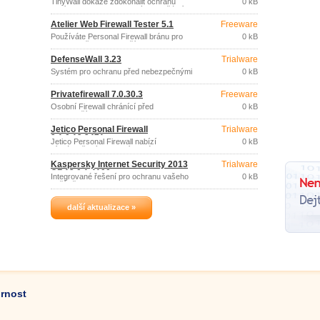
TinyWall dokáže zdokonalit ochranu
0 kB
nabízenou firewallem který je součástí
Windows Vista, 7 a 8.
Atelier Web Firewall Tester 5.1
Freeware
Používáte Personal Firewall bránu pro
0 kB
ochranu před nebezpečím z intenetu?
Zde je nástroj pro prověření její odolnosti.
DefenseWall 3.23
Trialware
Systém pro ochranu před nebezpečnými
0 kB
programy (spyware, adware, keyloggery,
rootkity,…), bez závislosti na
Privatefirewall 7.0.30.3
Freeware
aktualizacích databáze signatur.
Osobní Firewall chránící před
0 kB
nebezpečím z internetu.
Jetico Personal Firewall
Trialware
2.1.0.13.2471
Jetico Personal Firewall nabízí
0 kB
víceúrovňový filtrovací systém pro
ochranu vašeho počítače před
Kaspersky Internet Security 2013
Trialware
nezbezpečím z internetu.
CZ 13.0.1.4190
Integrované řešení pro ochranu vašeho
0 kB
počítače.
další aktualizace »
ornost