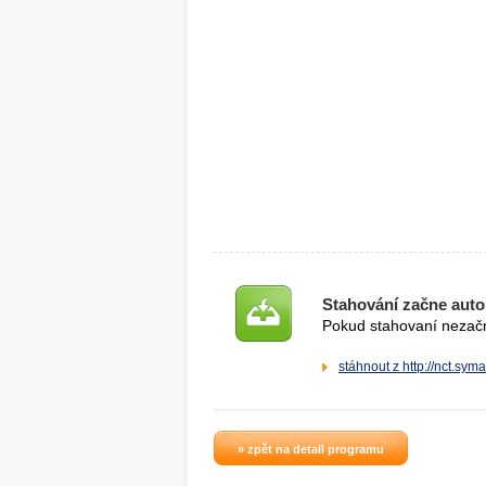
Stahování začne auto
Pokud stahovaní nezačne
stáhnout z http://nct.sym
» zpět na detail programu