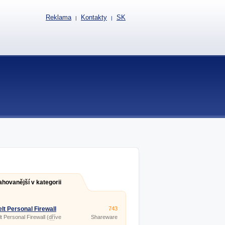
Reklama
Kontakty
SK
|
|
ahovanější v kategorii
lt Personal Firewall
743
861
t Personal Firewall (dříve
Shareware
Personal Firewall) ověřuje