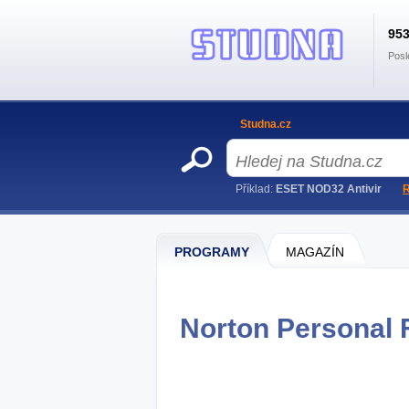
95
Posl
Studna.cz
Příklad:
ESET NOD32 Antivir
R
PROGRAMY
MAGAZÍN
Norton Personal F