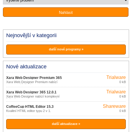
Nejnovější v kategorii
další nové programy »
Nové aktualizace
Trialware
Xara Web Designer Premium 365
Xara Web Designer Premium nabízí
0 kB
12.4.0
komplexní řešení pro snadnou tvorbu
moderních, poutavých webových
Trialware
stránek s pomocí šablon.
Xara Web Designer 365 12.0.1
Xara Web Designer nabízí komplexní
0 kB
řešení pro snadnou tvorbu moderních,
poutavých webových stránek s pomocí
Shareware
šablon.
CoffeeCup HTML Editor 15.3
Kvalitní HTML editor typu 2 v 1.
0 kB
další aktualizace »