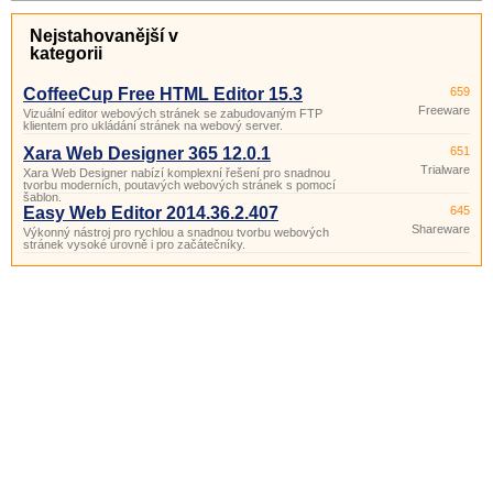
Nejstahovanější v
kategorii
CoffeeCup Free HTML Editor 15.3
659
Freeware
Vizuální editor webových stránek se zabudovaným FTP
klientem pro ukládání stránek na webový server.
Xara Web Designer 365 12.0.1
651
Trialware
Xara Web Designer nabízí komplexní řešení pro snadnou
tvorbu moderních, poutavých webových stránek s pomocí
šablon.
Easy Web Editor 2014.36.2.407
645
Shareware
Výkonný nástroj pro rychlou a snadnou tvorbu webových
stránek vysoké úrovně i pro začátečníky.