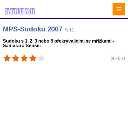
≡
MPS-Sudoku 2007
5.11
Sudoku s 1, 2, 3 nebo 5 překrývajícími se mřížkami -
Samurai a Sensei.
(
4
-
0
x)