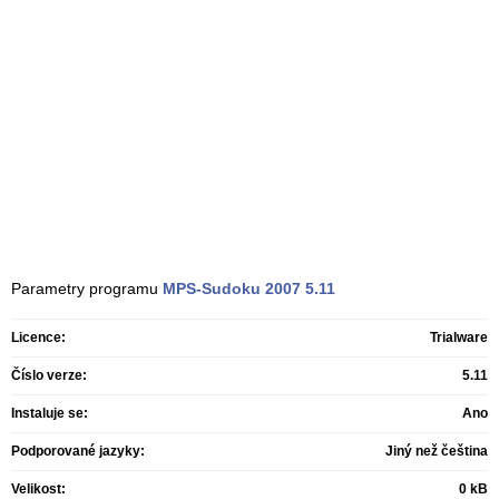
Parametry programu
MPS-Sudoku 2007
5.11
Licence:
Trialware
Číslo verze:
5.11
Instaluje se:
Ano
Podporované jazyky:
Jiný než čeština
Velikost:
0 kB