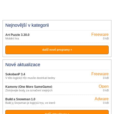
Nejnovější v kategorii
Freeware
Art Puzzle 3.30.0
Mobilní hra
0 kB
další nové programy »
Nové aktualizace
Freeware
SokobanP 3.4
V této logické hře musíte dostrkat bedny
0 kB
na označená místa.
Open
Kameny (One More SameGame)
source
Získávejte body za označení stejných
0 kB
1.2
hracích kamenů.
(gpl)
Adware
Build a Snowman 1.0
Build a Snowman je logická hra, ve které
0 kB
je vaším cílem spojit 2 části těla
sněhuláka.