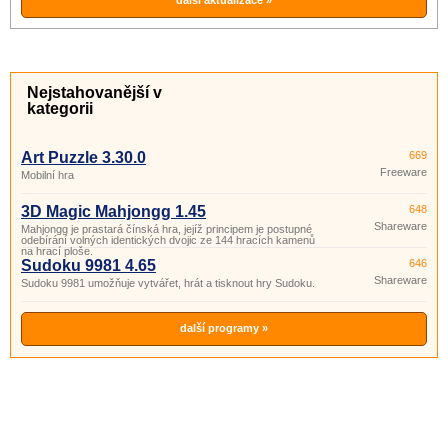
další aktualizace »
Nejstahovanější v
kategorii
Art Puzzle 3.30.0
669
Freeware
Mobilní hra
3D Magic Mahjongg 1.45
648
Shareware
Mahjongg je prastará čínská hra, jejíž principem je postupné
odebírání volných identických dvojic ze 144 hracích kamenů
na hrací ploše.
Sudoku 9981 4.65
646
Shareware
Sudoku 9981 umožňuje vytvářet, hrát a tisknout hry Sudoku.
další programy »