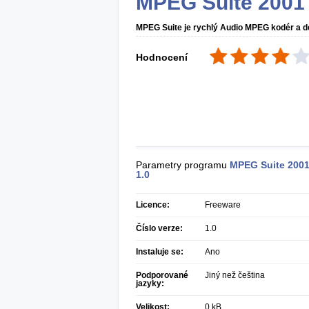
MPEG Suite 2001
MPEG Suite je rychlý Audio MPEG kodér a d
Hodnocení
Parametry programu
MPEG Suite 200
1.0
Licence:
Freeware
Číslo verze:
1.0
Instaluje se:
Ano
Podporované
Jiný než čeština
jazyky:
Velikost:
0 kB