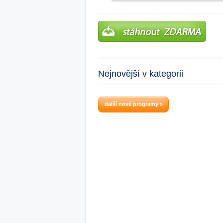
Nejnovější v kategorii
další nové programy »