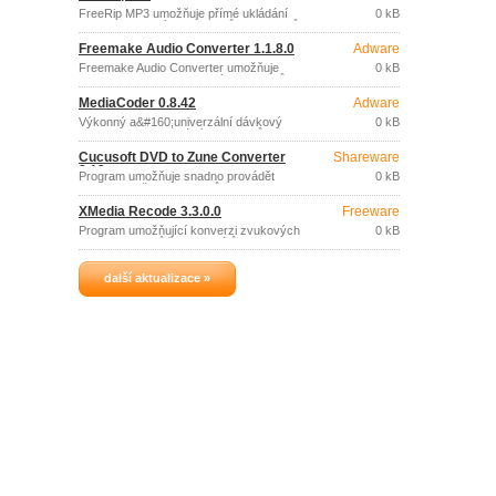
FreeRip MP3 umožňuje přímé ukládání
0 kB
stop ze zvukových CD disků do souborů
(MP3, OGG, FLAC, WAV) a vzájemnou
Freemake Audio Converter 1.1.8.0
Adware
konverzi mezi zvukovými soubory (MP3,
OGG, FLAC, WAV).
Freemake Audio Converter umožňuje
0 kB
snadnou konverzi zvukových souborů
do formátů MP3, WMA, WAV, FLAC,
MediaCoder 0.8.42
Adware
AAC, M4A (iPod, iPhone, iPad etc.
Výkonný a&#160;univerzální dávkový
0 kB
konvertor multimediálních souborů,
podporující řadu formátů zvukových i
Cucusoft DVD to Zune Converter
Shareware
video souborů.
8.13
Program umožňuje snadno provádět
0 kB
konverzi vašich DVD filmů a videa do
souborů formátu Zune, které lze
XMedia Recode 3.3.0.0
Freeware
přehrávat na přenosných přehrávačích.
Program umožňující konverzi zvukových
0 kB
a video souborů řady formátů.
další aktualizace »