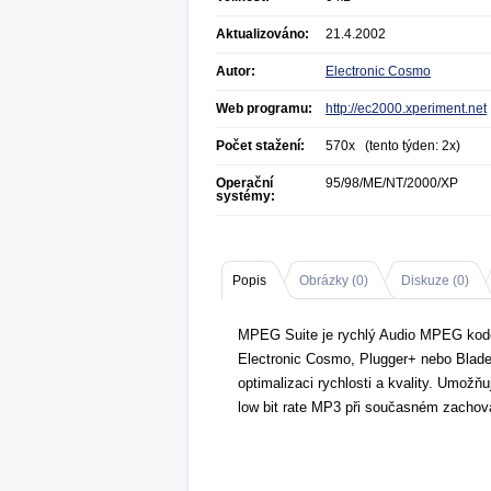
Aktualizováno:
21.4.2002
Autor:
Electronic Cosmo
Web programu:
http://ec2000.xperiment.net
Počet stažení:
570x (tento týden: 2x)
Operační
95/98/ME/NT/2000/XP
systémy:
Popis
Obrázky (
0
)
Diskuze (
0
)
MPEG Suite je rychlý Audio MPEG kodé
Electronic Cosmo, Plugger+ nebo Blad
optimalizaci rychlosti a kvality. Umožň
low bit rate MP3 při současném zachová