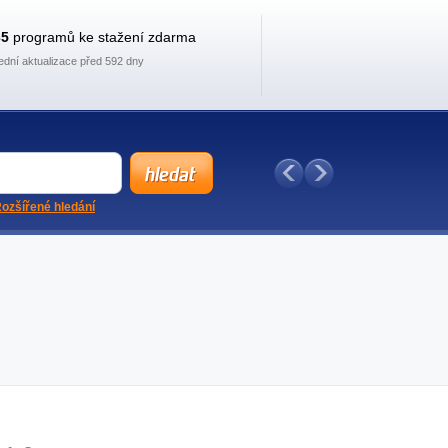
35
programů ke stažení zdarma
ední aktualizace před 592 dny
ozšířené hledání