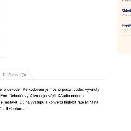
Freem
umožň
zvuko
WMA, 
XMedi
iPhone
Progra
zvukov
formát
FreeR
FreeR
uklád
disků
FLAC,
mezi 
OGG, 
Další verze (0)
r a dekodér. Ke kódování je možno použít codec vyvinutý
eEnc. Dekodér využívá nejnovější XAudio codec k
uje nastavit ID3 na výstupu a konverzi high-bit rate MP3 na
ní ID3 informací.