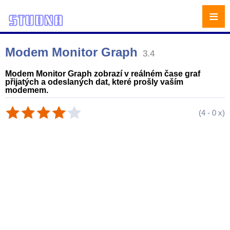
≡
Modem Monitor Graph
3.4
Modem Monitor Graph zobrazí v reálném čase graf
přijatých a odeslaných dat, které prošly vaším
modemem.
(
4
-
0
x)