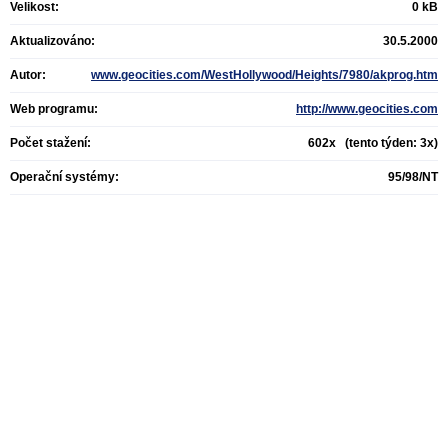
Velikost:
0 kB
Aktualizováno:
30.5.2000
Autor:
www.geocities.com/WestHollywood/Heights/7980/akprog.htm
Web programu:
http://www.geocities.com
Počet stažení:
602x (tento týden: 3x)
Operační systémy:
95/98/NT