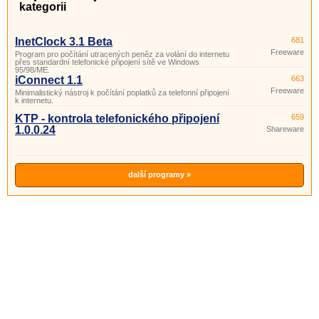
kategorii
InetClock 3.1 Beta
681
Freeware
Program pro počítání utracených peněz za volání do internetu
přes standardní telefonické připojení sítě ve Windows
95/98/ME.
iConnect 1.1
663
Freeware
Minimalistický nástroj k počítání poplatků za telefonní připojení
k internetu.
KTP - kontrola telefonického připojení
659
1.0.0.24
Shareware
další programy »