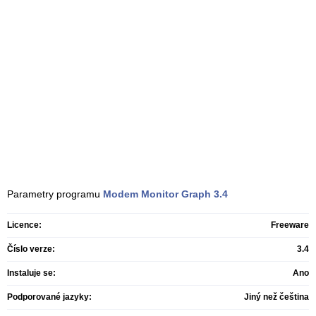
Parametry programu
Modem Monitor Graph
3.4
Licence:
Freeware
Číslo verze:
3.4
Instaluje se:
Ano
Podporované jazyky:
Jiný než čeština