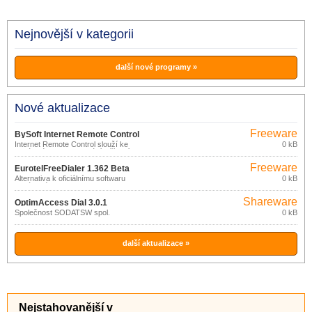
Nejnovější v kategorii
další nové programy »
Nové aktualizace
Freeware
BySoft Internet Remote Control
Internet Remote Control slouží ke
0 kB
2.6.4.271
vzdálenému monitorování a řízení
vytáčeného připojení k síti.
Freeware
EurotelFreeDialer 1.362 Beta
Alternativa k oficiálnímu softwaru
0 kB
dodávaného s modemem CDMA.
Shareware
OptimAccess Dial 3.0.1
Společnost SODATSW spol.
0 kB
další aktualizace »
Nejstahovanější v