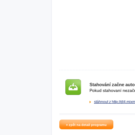
Stahování začne auto
Pokud stahovaní nezačne
stáhnout z http://dl4.mix
» zpět na detail programu