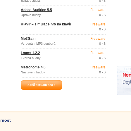
Editace audia.
0 kB
Adobe Audition 5.5
Freeware
Úprava hudby.
0 kB
Klavír – simulace hry na klavír
Freeware
0 kB
Mp3Gain
Freeware
Vyrovnání MP3 souborů.
0 kB
Lmms 1.2.2
Freeware
Tvorba hudby.
0 kB
Metronome 4.0
Freeware
Nastavení hudby.
0 kB
další aktualizace »
ornost