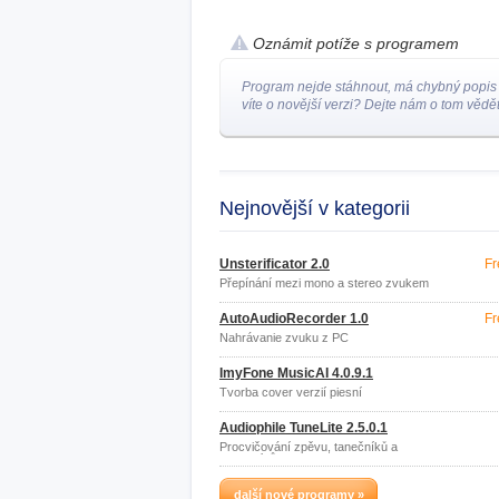
Oznámit potíže s programem
Program nejde stáhnout, má chybný popis
víte o novější verzi? Dejte nám o tom vědět
Nejnovější v kategorii
Unsterificator 2.0
Fr
Přepínání mezi mono a stereo zvukem
AutoAudioRecorder 1.0
Fr
Nahrávanie zvuku z PC
ImyFone MusicAI 4.0.9.1
Tvorba cover verzií piesní
Audiophile TuneLite 2.5.0.1
Procvičování zpěvu, tanečníků a
hudebníků
další nové programy »