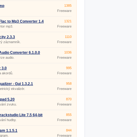
mp
1385
Freeware
Flac to Mp3 Converter 1.4
1321
rtor mp3.
Freeware
ity 2.3.3
1110
vý záznamník.
Freeware
Audio Converter 6.1.0.0
1036
ze audio.
Freeware
 3.0
995
a akordů.
Freeware
ualizer - Gui 1.3.2.1
958
trický ekvalizér.
Freeware
pad 5.20
870
vání zvuku.
Freeware
trackstudio Lite 7.5 64-bit
855
vání hudby.
Freeware
m 1.1.5.1
844
ogram.
Freeware