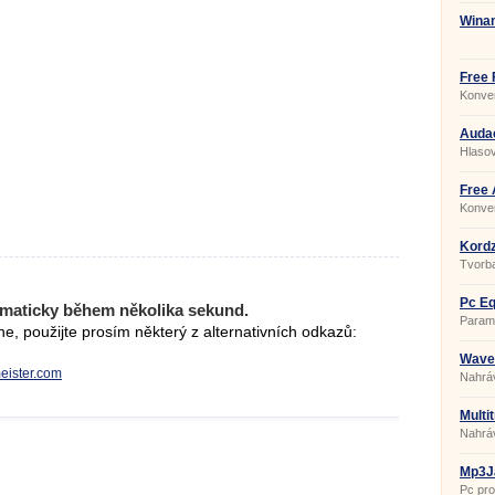
Wina
Free 
Konve
Audac
Hlaso
Free 
Konver
Kordz
Tvorb
Pc Eq
maticky během několika sekund.
Parame
, použijte prosím některý z alternativních odkazů:
Wave
meister.com
Nahrá
Multi
Nahrá
Mp3Ja
Pc pr