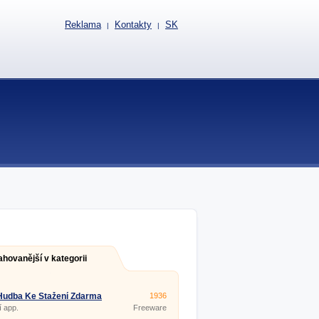
Reklama
Kontakty
SK
|
|
ahovanější v kategorii
Hudba Ke Stažení Zdarma
1936
í app.
Freeware