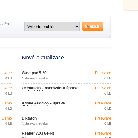
 nebo
.
Nové aktualizace
eeware
Wavepad 5.20
Freeware
0 kB
Nahrávání zvuku.
0 kB
eeware
Ocenaudio – nahrávání a úprava
Freeware
zvuku 3.13.2
0 kB
0 kB
Demo
Adobe Audition – úprava
Freeware
digitálního zvuku
0 kB
0 kB
Demo
Diktafon
Freeware
0 kB
Nahrávání zvuku.
0 kB
Reaper 7.03 64-bit
Freeware